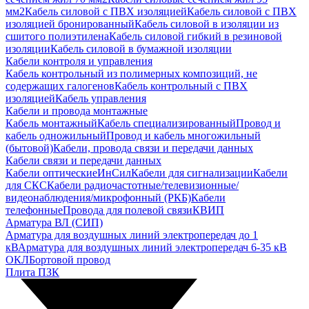
мм2
Кабель силовой с ПВХ изоляцией
Кабель силовой с ПВХ
изоляцией бронированный
Кабель силовой в изоляции из
сшитого полиэтилена
Кабель силовой гибкий в резиновой
изоляции
Кабель силовой в бумажной изоляции
Кабели контроля и управления
Кабель контрольный из полимерных композиций, не
содержащих галогенов
Кабель контрольный с ПВХ
изоляцией
Кабель управления
Кабели и провода монтажные
Кабель монтажный
Кабель специализированный
Провод и
кабель одножильный
Провод и кабель многожильный
(бытовой)
Кабели, провода связи и передачи данных
Кабели связи и передачи данных
Кабели оптические
ИнСил
Кабели для сигнализации
Кабели
для СКС
Кабели радиочастотные/телевизионные/
видеонаблюдения/микрофонный (РКБ)
Кабели
телефонные
Провода для полевой связи
КВИП
Арматура ВЛ (СИП)
Арматура для воздушных линий электропередач до 1
кВ
Арматура для воздушных линий электропередач 6-35 кВ
ОКЛ
Бортовой провод
Плита ПЗК