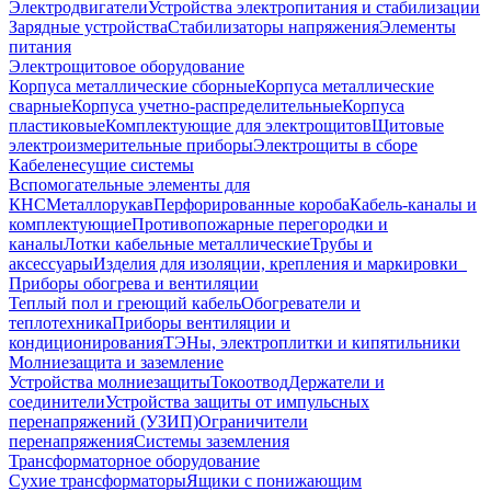
Электродвигатели
Устройства электропитания и стабилизации
Зарядные устройства
Стабилизаторы напряжения
Элементы
питания
Электрощитовое оборудование
Корпуса металлические сборные
Корпуса металлические
сварные
Корпуса учетно-распределительные
Корпуса
пластиковые
Комплектующие для электрощитов
Щитовые
электроизмерительные приборы
Электрощиты в сборе
Кабеленесущие системы
Вспомогательные элементы для
КНС
Металлорукав
Перфорированные короба
Кабель-каналы и
комплектующие
Противопожарные перегородки и
каналы
Лотки кабельные металлические
Трубы и
аксессуары
Изделия для изоляции, крепления и маркировки
Приборы обогрева и вентиляции
Теплый пол и греющий кабель
Обогреватели и
теплотехника
Приборы вентиляции и
кондиционирования
ТЭНы, электроплитки и кипятильники
Молниезащита и заземление
Устройства молниезащиты
Токоотвод
Держатели и
соединители
Устройства защиты от импульсных
перенапряжений (УЗИП)
Ограничители
перенапряжения
Системы заземления
Трансформаторное оборудование
Сухие трансформаторы
Ящики с понижающим