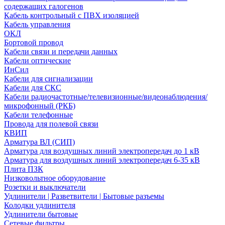
содержащих галогенов
Кабель контрольный с ПВХ изоляцией
Кабель управления
ОКЛ
Бортовой провод
Кабели связи и передачи данных
Кабели оптические
ИнСил
Кабели для сигнализации
Кабели для СКС
Кабели радиочастотные/телевизионные/видеонаблюдения/
микрофонный (РКБ)
Кабели телефонные
Провода для полевой связи
КВИП
Арматура ВЛ (СИП)
Арматура для воздушных линий электропередач до 1 кВ
Арматура для воздушных линий электропередач 6-35 кВ
Плита ПЗК
Низковольтное оборудование
Розетки и выключатели
Удлинители | Разветвители | Бытовые разъемы
Колодки удлинителя
Удлинители бытовые
Сетевые фильтры