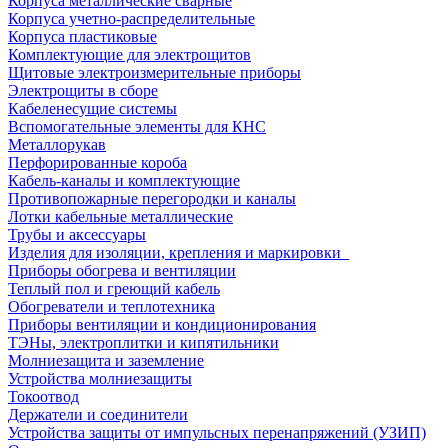
Корпуса металлические сварные
Корпуса учетно-распределительные
Корпуса пластиковые
Комплектующие для электрощитов
Щитовые электроизмерительные приборы
Электрощиты в сборе
Кабеленесущие системы
Вспомогательные элементы для КНС
Металлорукав
Перфорированные короба
Кабель-каналы и комплектующие
Противопожарные перегородки и каналы
Лотки кабельные металлические
Трубы и аксессуары
Изделия для изоляции, крепления и маркировки
Приборы обогрева и вентиляции
Теплый пол и греющий кабель
Обогреватели и теплотехника
Приборы вентиляции и кондиционирования
ТЭНы, электроплитки и кипятильники
Молниезащита и заземление
Устройства молниезащиты
Токоотвод
Держатели и соединители
Устройства защиты от импульсных перенапряжений (УЗИП)