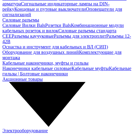
арматура
Сигнальные индикаторные лампы на DIN-
рейку
Концевые и путевые выключатели
Оповещатели для
сигнализаций
Силовые разъемы
Силовые Вилки Bals
Розетки Bals
Комбинационные модули
кабельных розеток и вилок
Силовые разъемы стандарта
CEE
Разъемы каучуковые
Разъемы для электроплит
Разъемы 12-
42В
Оснастка и инструмент для кабельных и ВЛ (СИП)
Оборудование для воздушных линий
Комплектующие для
монтажа
Кабельные наконечники, муфты и гильзы
Наконечники кабельные силовые
Кабельные муфты
Кабельные
гильзы | Болтовые наконечники
Акционные товары
Электрооборудование