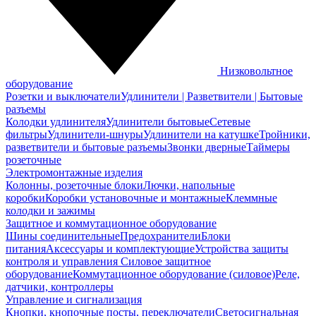
Низковольтное
оборудование
Розетки и выключатели
Удлинители | Разветвители | Бытовые
разъемы
Колодки удлинителя
Удлинители бытовые
Сетевые
фильтры
Удлинители-шнуры
Удлинители на катушке
Тройники,
разветвители и бытовые разъемы
Звонки дверные
Таймеры
розеточные
Электромонтажные изделия
Колонны, розеточные блоки
Лючки, напольные
коробки
Коробки установочные и монтажные
Клеммные
колодки и зажимы
Защитное и коммутационное оборудование
Шины соединительные
Предохранители
Блоки
питания
Аксессуары и комплектующие
Устройства защиты
контроля и управления
Силовое защитное
оборудование
Коммутационное оборудование (силовое)
Реле,
датчики, контроллеры
Управление и сигнализация
Кнопки, кнопочные посты, переключатели
Светосигнальная