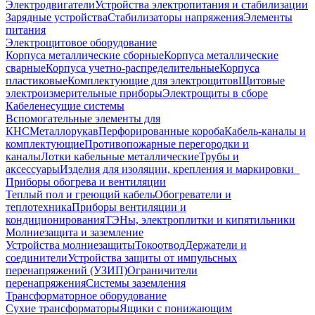
Электродвигатели
Устройства электропитания и стабилизации
Зарядные устройства
Стабилизаторы напряжения
Элементы
питания
Электрощитовое оборудование
Корпуса металлические сборные
Корпуса металлические
сварные
Корпуса учетно-распределительные
Корпуса
пластиковые
Комплектующие для электрощитов
Щитовые
электроизмерительные приборы
Электрощиты в сборе
Кабеленесущие системы
Вспомогательные элементы для
КНС
Металлорукав
Перфорированные короба
Кабель-каналы и
комплектующие
Противопожарные перегородки и
каналы
Лотки кабельные металлические
Трубы и
аксессуары
Изделия для изоляции, крепления и маркировки
Приборы обогрева и вентиляции
Теплый пол и греющий кабель
Обогреватели и
теплотехника
Приборы вентиляции и
кондиционирования
ТЭНы, электроплитки и кипятильники
Молниезащита и заземление
Устройства молниезащиты
Токоотвод
Держатели и
соединители
Устройства защиты от импульсных
перенапряжений (УЗИП)
Ограничители
перенапряжения
Системы заземления
Трансформаторное оборудование
Сухие трансформаторы
Ящики с понижающим