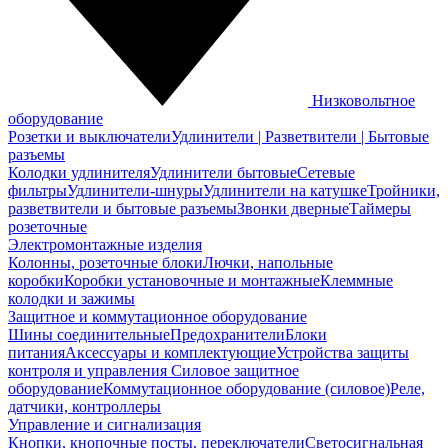
Низковольтное
оборудование
Розетки и выключатели
Удлинители | Разветвители | Бытовые
разъемы
Колодки удлинителя
Удлинители бытовые
Сетевые
фильтры
Удлинители-шнуры
Удлинители на катушке
Тройники,
разветвители и бытовые разъемы
Звонки дверные
Таймеры
розеточные
Электромонтажные изделия
Колонны, розеточные блоки
Лючки, напольные
коробки
Коробки установочные и монтажные
Клеммные
колодки и зажимы
Защитное и коммутационное оборудование
Шины соединительные
Предохранители
Блоки
питания
Аксессуары и комплектующие
Устройства защиты
контроля и управления
Силовое защитное
оборудование
Коммутационное оборудование (силовое)
Реле,
датчики, контроллеры
Управление и сигнализация
Кнопки, кнопочные посты, переключатели
Светосигнальная