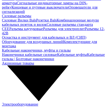
арматура
Сигнальные индикаторные лампы на DIN-
рейку
Концевые и путевые выключатели
Оповещатели для
сигнализаций
Силовые разъемы
Силовые Вилки Bals
Розетки Bals
Комбинационные модули
кабельных розеток и вилок
Силовые разъемы стандарта
CEE
Разъемы каучуковые
Разъемы для электроплит
Разъемы 12-
42В
Оснастка и инструмент для кабельных и ВЛ (СИП)
Оборудование для воздушных линий
Комплектующие для
монтажа
Кабельные наконечники, муфты и гильзы
Наконечники кабельные силовые
Кабельные муфты
Кабельные
гильзы | Болтовые наконечники
Акционные товары
Электрооборудование