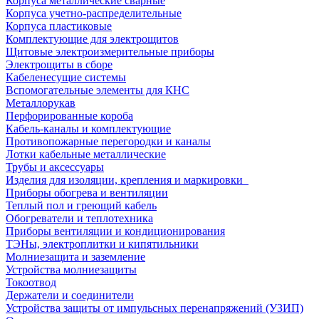
Корпуса металлические сварные
Корпуса учетно-распределительные
Корпуса пластиковые
Комплектующие для электрощитов
Щитовые электроизмерительные приборы
Электрощиты в сборе
Кабеленесущие системы
Вспомогательные элементы для КНС
Металлорукав
Перфорированные короба
Кабель-каналы и комплектующие
Противопожарные перегородки и каналы
Лотки кабельные металлические
Трубы и аксессуары
Изделия для изоляции, крепления и маркировки
Приборы обогрева и вентиляции
Теплый пол и греющий кабель
Обогреватели и теплотехника
Приборы вентиляции и кондиционирования
ТЭНы, электроплитки и кипятильники
Молниезащита и заземление
Устройства молниезащиты
Токоотвод
Держатели и соединители
Устройства защиты от импульсных перенапряжений (УЗИП)