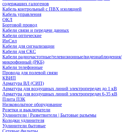
содержащих галогенов
Кабель контрольный с ПВХ изоляцией
Кабель управления
ОКЛ
Бортовой провод
Кабели связи и передачи данных
Кабели оптические
ИнСил
Кабели для сигнализации
Кабели для СКС
Кабели радиочастотные/телевизионные/видеонаблюдения/
микрофонный (РКБ)
Кабели телефонные
Провода для полевой связи
КВИП
Арматура ВЛ (СИП)
Арматура для воздушных линий электропередач до 1 кВ
Арматура для воздушных линий электропередач 6-35 кВ
Плита ПЗК
Низковольтное оборудование
Розетки и выключатели
Удлинители | Разветвители | Бытовые разъемы
Колодки удлинителя
Удлинители бытовые
Сетевые фильтры