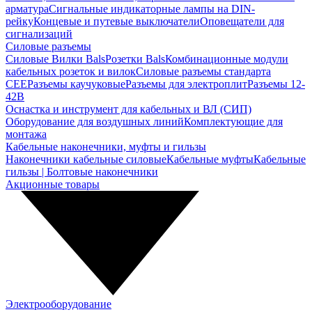
арматура
Сигнальные индикаторные лампы на DIN-
рейку
Концевые и путевые выключатели
Оповещатели для
сигнализаций
Силовые разъемы
Силовые Вилки Bals
Розетки Bals
Комбинационные модули
кабельных розеток и вилок
Силовые разъемы стандарта
CEE
Разъемы каучуковые
Разъемы для электроплит
Разъемы 12-
42В
Оснастка и инструмент для кабельных и ВЛ (СИП)
Оборудование для воздушных линий
Комплектующие для
монтажа
Кабельные наконечники, муфты и гильзы
Наконечники кабельные силовые
Кабельные муфты
Кабельные
гильзы | Болтовые наконечники
Акционные товары
Электрооборудование