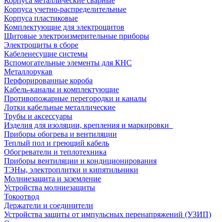
Корпуса металлические сварные
Корпуса учетно-распределительные
Корпуса пластиковые
Комплектующие для электрощитов
Щитовые электроизмерительные приборы
Электрощиты в сборе
Кабеленесущие системы
Вспомогательные элементы для КНС
Металлорукав
Перфорированные короба
Кабель-каналы и комплектующие
Противопожарные перегородки и каналы
Лотки кабельные металлические
Трубы и аксессуары
Изделия для изоляции, крепления и маркировки
Приборы обогрева и вентиляции
Теплый пол и греющий кабель
Обогреватели и теплотехника
Приборы вентиляции и кондиционирования
ТЭНы, электроплитки и кипятильники
Молниезащита и заземление
Устройства молниезащиты
Токоотвод
Держатели и соединители
Устройства защиты от импульсных перенапряжений (УЗИП)