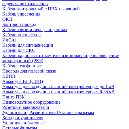
содержащих галогенов
Кабель контрольный с ПВХ изоляцией
Кабель управления
ОКЛ
Бортовой провод
Кабели связи и передачи данных
Кабели оптические
ИнСил
Кабели для сигнализации
Кабели для СКС
Кабели радиочастотные/телевизионные/видеонаблюдения/
микрофонный (РКБ)
Кабели телефонные
Провода для полевой связи
КВИП
Арматура ВЛ (СИП)
Арматура для воздушных линий электропередач до 1 кВ
Арматура для воздушных линий электропередач 6-35 кВ
Плита ПЗК
Низковольтное оборудование
Розетки и выключатели
Удлинители | Разветвители | Бытовые разъемы
Колодки удлинителя
Удлинители бытовые
Сетевые фильтры