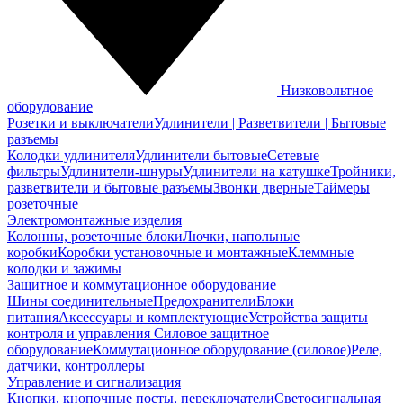
Низковольтное
оборудование
Розетки и выключатели
Удлинители | Разветвители | Бытовые
разъемы
Колодки удлинителя
Удлинители бытовые
Сетевые
фильтры
Удлинители-шнуры
Удлинители на катушке
Тройники,
разветвители и бытовые разъемы
Звонки дверные
Таймеры
розеточные
Электромонтажные изделия
Колонны, розеточные блоки
Лючки, напольные
коробки
Коробки установочные и монтажные
Клеммные
колодки и зажимы
Защитное и коммутационное оборудование
Шины соединительные
Предохранители
Блоки
питания
Аксессуары и комплектующие
Устройства защиты
контроля и управления
Силовое защитное
оборудование
Коммутационное оборудование (силовое)
Реле,
датчики, контроллеры
Управление и сигнализация
Кнопки, кнопочные посты, переключатели
Светосигнальная