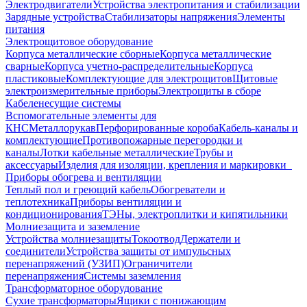
Электродвигатели
Устройства электропитания и стабилизации
Зарядные устройства
Стабилизаторы напряжения
Элементы
питания
Электрощитовое оборудование
Корпуса металлические сборные
Корпуса металлические
сварные
Корпуса учетно-распределительные
Корпуса
пластиковые
Комплектующие для электрощитов
Щитовые
электроизмерительные приборы
Электрощиты в сборе
Кабеленесущие системы
Вспомогательные элементы для
КНС
Металлорукав
Перфорированные короба
Кабель-каналы и
комплектующие
Противопожарные перегородки и
каналы
Лотки кабельные металлические
Трубы и
аксессуары
Изделия для изоляции, крепления и маркировки
Приборы обогрева и вентиляции
Теплый пол и греющий кабель
Обогреватели и
теплотехника
Приборы вентиляции и
кондиционирования
ТЭНы, электроплитки и кипятильники
Молниезащита и заземление
Устройства молниезащиты
Токоотвод
Держатели и
соединители
Устройства защиты от импульсных
перенапряжений (УЗИП)
Ограничители
перенапряжения
Системы заземления
Трансформаторное оборудование
Сухие трансформаторы
Ящики с понижающим