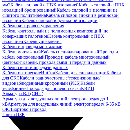
мм2
Кабель силовой с ПВХ изоляцией
Кабель силовой с ПВХ
изоляцией бронированный
Кабель силовой в изоляции из
сшитого полиэтилена
Кабель силовой гибкий в резиновой
изоляции
Кабель силовой в бумажной изоляции
Кабели контроля и управления
Кабель контрольный из полимерных композиций, не
содержащих галогенов
Кабель контрольный с ПВХ
изоляцией
Кабель управления
Кабели и провода монтажные
Кабель монтажный
Кабель специализированный
Провод и
кабель одножильный
Провод и кабель многожильный
(бытовой)
Кабели, провода связи и передачи данных
Кабели связи и передачи данных
Кабели оптические
ИнСил
Кабели для сигнализации
Кабели
для СКС
Кабели радиочастотные/телевизионные/
видеонаблюдения/микрофонный (РКБ)
Кабели
телефонные
Провода для полевой связи
КВИП
Арматура ВЛ (СИП)
Арматура для воздушных линий электропередач до 1
кВ
Арматура для воздушных линий электропередач 6-35 кВ
ОКЛ
Бортовой провод
Плита ПЗК