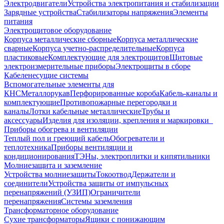
Электродвигатели
Устройства электропитания и стабилизации
Зарядные устройства
Стабилизаторы напряжения
Элементы
питания
Электрощитовое оборудование
Корпуса металлические сборные
Корпуса металлические
сварные
Корпуса учетно-распределительные
Корпуса
пластиковые
Комплектующие для электрощитов
Щитовые
электроизмерительные приборы
Электрощиты в сборе
Кабеленесущие системы
Вспомогательные элементы для
КНС
Металлорукав
Перфорированные короба
Кабель-каналы и
комплектующие
Противопожарные перегородки и
каналы
Лотки кабельные металлические
Трубы и
аксессуары
Изделия для изоляции, крепления и маркировки
Приборы обогрева и вентиляции
Теплый пол и греющий кабель
Обогреватели и
теплотехника
Приборы вентиляции и
кондиционирования
ТЭНы, электроплитки и кипятильники
Молниезащита и заземление
Устройства молниезащиты
Токоотвод
Держатели и
соединители
Устройства защиты от импульсных
перенапряжений (УЗИП)
Ограничители
перенапряжения
Системы заземления
Трансформаторное оборудование
Сухие трансформаторы
Ящики с понижающим