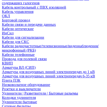
содержащих галогенов
Кабель контрольный с ПВХ изоляцией
Кабель управления
ОКЛ
Бортовой провод
Кабели связи и передачи данных
Кабели оптические
ИнСил
Кабели для сигнализации
Кабели для СКС
Кабели радиочастотные/телевизионные/видеонаблюдения/
микрофонный (РКБ)
Кабели телефонные
Провода для полевой связи
КВИП
Арматура ВЛ (СИП)
Арматура для воздушных линий электропередач до 1 кВ
Арматура для воздушных линий электропередач 6-35 кВ
Плита ПЗК
Низковольтное оборудование
Розетки и выключатели
Удлинители | Разветвители | Бытовые разъемы
Колодки удлинителя
Удлинители бытовые
Сетевые фильтры