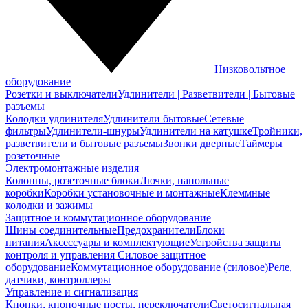
Низковольтное
оборудование
Розетки и выключатели
Удлинители | Разветвители | Бытовые
разъемы
Колодки удлинителя
Удлинители бытовые
Сетевые
фильтры
Удлинители-шнуры
Удлинители на катушке
Тройники,
разветвители и бытовые разъемы
Звонки дверные
Таймеры
розеточные
Электромонтажные изделия
Колонны, розеточные блоки
Лючки, напольные
коробки
Коробки установочные и монтажные
Клеммные
колодки и зажимы
Защитное и коммутационное оборудование
Шины соединительные
Предохранители
Блоки
питания
Аксессуары и комплектующие
Устройства защиты
контроля и управления
Силовое защитное
оборудование
Коммутационное оборудование (силовое)
Реле,
датчики, контроллеры
Управление и сигнализация
Кнопки, кнопочные посты, переключатели
Светосигнальная