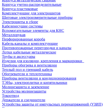
Корпуса металлические сварные
Корпуса учетно-распределительные
Корпуса пластиковые
Комплектующие для электрощитов
Щитовые электроизмерительные приборы
Электрощиты в сборе
Кабеленесущие системы
Вспомогательные элементы для КНС
Металлорукав
Перфорированные короба
Кабель-каналы и комплектующие
Противопожарные перегородки и каналы
Лотки кабельные металлические
Трубы и аксессуары
Изделия для изоляции, крепления и маркировки
Приборы обогрева и вентиляции
Теплый пол и греющий кабель
Обогреватели и теплотехника
Приборы вентиляции и кондиционирования
ТЭНы, электроплитки и кипятильники
Молниезащита и заземление
Устройства молниезащиты
Токоотвод
Держатели и соединители
Устройства защиты от импульсных перенапряжений (УЗИП)