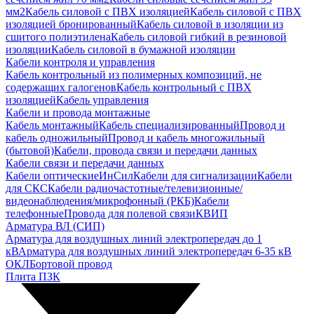
мм2
Кабель силовой с ПВХ изоляцией
Кабель силовой с ПВХ
изоляцией бронированный
Кабель силовой в изоляции из
сшитого полиэтилена
Кабель силовой гибкий в резиновой
изоляции
Кабель силовой в бумажной изоляции
Кабели контроля и управления
Кабель контрольный из полимерных композиций, не
содержащих галогенов
Кабель контрольный с ПВХ
изоляцией
Кабель управления
Кабели и провода монтажные
Кабель монтажный
Кабель специализированный
Провод и
кабель одножильный
Провод и кабель многожильный
(бытовой)
Кабели, провода связи и передачи данных
Кабели связи и передачи данных
Кабели оптические
ИнСил
Кабели для сигнализации
Кабели
для СКС
Кабели радиочастотные/телевизионные/
видеонаблюдения/микрофонный (РКБ)
Кабели
телефонные
Провода для полевой связи
КВИП
Арматура ВЛ (СИП)
Арматура для воздушных линий электропередач до 1
кВ
Арматура для воздушных линий электропередач 6-35 кВ
ОКЛ
Бортовой провод
Плита ПЗК