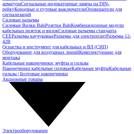
арматура
Сигнальные индикаторные лампы на DIN-
рейку
Концевые и путевые выключатели
Оповещатели для
сигнализаций
Силовые разъемы
Силовые Вилки Bals
Розетки Bals
Комбинационные модули
кабельных розеток и вилок
Силовые разъемы стандарта
CEE
Разъемы каучуковые
Разъемы для электроплит
Разъемы 12-
42В
Оснастка и инструмент для кабельных и ВЛ (СИП)
Оборудование для воздушных линий
Комплектующие для
монтажа
Кабельные наконечники, муфты и гильзы
Наконечники кабельные силовые
Кабельные муфты
Кабельные
гильзы | Болтовые наконечники
Акционные товары
Электрооборудование