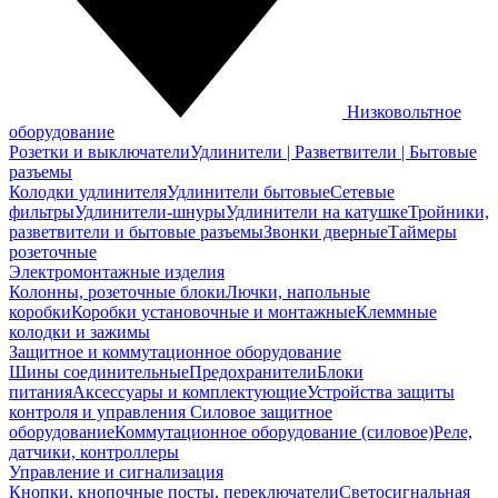
Низковольтное
оборудование
Розетки и выключатели
Удлинители | Разветвители | Бытовые
разъемы
Колодки удлинителя
Удлинители бытовые
Сетевые
фильтры
Удлинители-шнуры
Удлинители на катушке
Тройники,
разветвители и бытовые разъемы
Звонки дверные
Таймеры
розеточные
Электромонтажные изделия
Колонны, розеточные блоки
Лючки, напольные
коробки
Коробки установочные и монтажные
Клеммные
колодки и зажимы
Защитное и коммутационное оборудование
Шины соединительные
Предохранители
Блоки
питания
Аксессуары и комплектующие
Устройства защиты
контроля и управления
Силовое защитное
оборудование
Коммутационное оборудование (силовое)
Реле,
датчики, контроллеры
Управление и сигнализация
Кнопки, кнопочные посты, переключатели
Светосигнальная