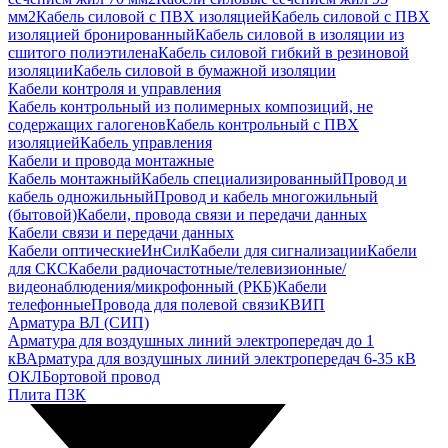
мм2
Кабель силовой с ПВХ изоляцией
Кабель силовой с ПВХ
изоляцией бронированный
Кабель силовой в изоляции из
сшитого полиэтилена
Кабель силовой гибкий в резиновой
изоляции
Кабель силовой в бумажной изоляции
Кабели контроля и управления
Кабель контрольный из полимерных композиций, не
содержащих галогенов
Кабель контрольный с ПВХ
изоляцией
Кабель управления
Кабели и провода монтажные
Кабель монтажный
Кабель специализированный
Провод и
кабель одножильный
Провод и кабель многожильный
(бытовой)
Кабели, провода связи и передачи данных
Кабели связи и передачи данных
Кабели оптические
ИнСил
Кабели для сигнализации
Кабели
для СКС
Кабели радиочастотные/телевизионные/
видеонаблюдения/микрофонный (РКБ)
Кабели
телефонные
Провода для полевой связи
КВИП
Арматура ВЛ (СИП)
Арматура для воздушных линий электропередач до 1
кВ
Арматура для воздушных линий электропередач 6-35 кВ
ОКЛ
Бортовой провод
Плита ПЗК