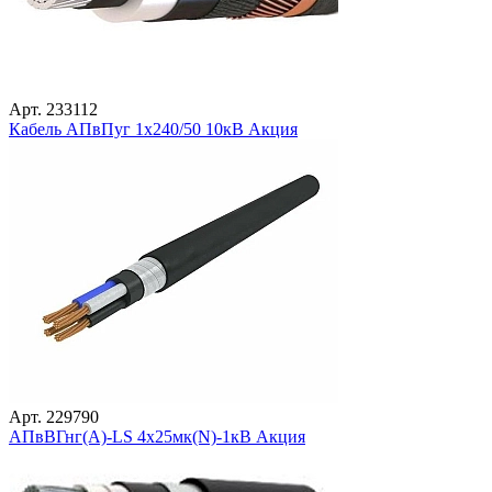
Арт. 233112
Кабель АПвПуг 1х240/50 10кВ Акция
Арт. 229790
АПвВГнг(А)-LS 4х25мк(N)-1кВ Акция