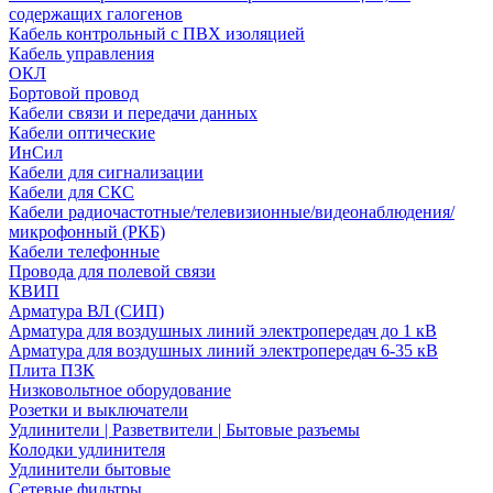
содержащих галогенов
Кабель контрольный с ПВХ изоляцией
Кабель управления
ОКЛ
Бортовой провод
Кабели связи и передачи данных
Кабели оптические
ИнСил
Кабели для сигнализации
Кабели для СКС
Кабели радиочастотные/телевизионные/видеонаблюдения/
микрофонный (РКБ)
Кабели телефонные
Провода для полевой связи
КВИП
Арматура ВЛ (СИП)
Арматура для воздушных линий электропередач до 1 кВ
Арматура для воздушных линий электропередач 6-35 кВ
Плита ПЗК
Низковольтное оборудование
Розетки и выключатели
Удлинители | Разветвители | Бытовые разъемы
Колодки удлинителя
Удлинители бытовые
Сетевые фильтры