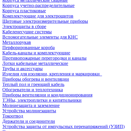
Корпуса металлические сварные
Корпуса учетно-распределительные
Корпуса пластиковые
Комплектующие для электрощитов
Щитовые электроизмерительные приборы
Электрощиты в сборе
Кабеленесущие системы
Вспомогательные элементы для КНС
Металлорукав
Перфорированные короба
Кабель-каналы и комплектующие
Противопожарные перегородки и каналы
Лотки кабельные металлические
Трубы и аксессуары
Изделия для изоляции, крепления и маркировки
Приборы обогрева и вентиляции
Теплый пол и греющий кабель
Обогреватели и теплотехника
Приборы вентиляции и кондиционирования
ТЭНы, электроплитки и кипятильники
Молниезащита и заземление
Устройства молниезащиты
Токоотвод
Держатели и соединители
Устройства защиты от импульсных перенапряжений (УЗИП)