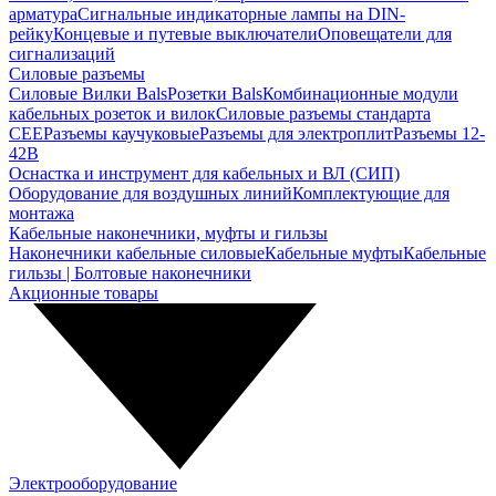
арматура
Сигнальные индикаторные лампы на DIN-
рейку
Концевые и путевые выключатели
Оповещатели для
сигнализаций
Силовые разъемы
Силовые Вилки Bals
Розетки Bals
Комбинационные модули
кабельных розеток и вилок
Силовые разъемы стандарта
CEE
Разъемы каучуковые
Разъемы для электроплит
Разъемы 12-
42В
Оснастка и инструмент для кабельных и ВЛ (СИП)
Оборудование для воздушных линий
Комплектующие для
монтажа
Кабельные наконечники, муфты и гильзы
Наконечники кабельные силовые
Кабельные муфты
Кабельные
гильзы | Болтовые наконечники
Акционные товары
Электрооборудование