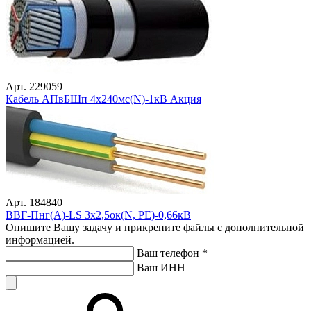
Арт. 229059
Кабель АПвБШп 4х240мс(N)-1кВ Акция
Арт. 184840
ВВГ-Пнг(А)-LS 3х2,5ок(N, PE)-0,66кВ
Опишите Вашу задачу и прикрепите файлы с дополнительной
информацией.
Ваш телефон
*
Ваш ИНН