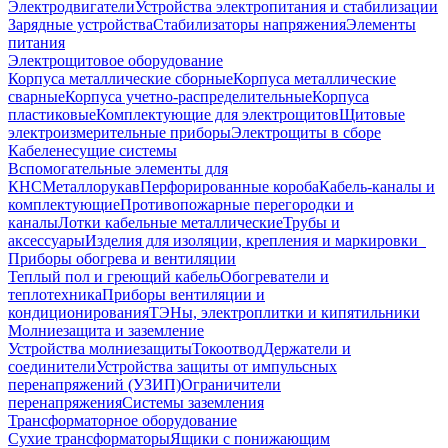
Электродвигатели
Устройства электропитания и стабилизации
Зарядные устройства
Стабилизаторы напряжения
Элементы
питания
Электрощитовое оборудование
Корпуса металлические сборные
Корпуса металлические
сварные
Корпуса учетно-распределительные
Корпуса
пластиковые
Комплектующие для электрощитов
Щитовые
электроизмерительные приборы
Электрощиты в сборе
Кабеленесущие системы
Вспомогательные элементы для
КНС
Металлорукав
Перфорированные короба
Кабель-каналы и
комплектующие
Противопожарные перегородки и
каналы
Лотки кабельные металлические
Трубы и
аксессуары
Изделия для изоляции, крепления и маркировки
Приборы обогрева и вентиляции
Теплый пол и греющий кабель
Обогреватели и
теплотехника
Приборы вентиляции и
кондиционирования
ТЭНы, электроплитки и кипятильники
Молниезащита и заземление
Устройства молниезащиты
Токоотвод
Держатели и
соединители
Устройства защиты от импульсных
перенапряжений (УЗИП)
Ограничители
перенапряжения
Системы заземления
Трансформаторное оборудование
Сухие трансформаторы
Ящики с понижающим