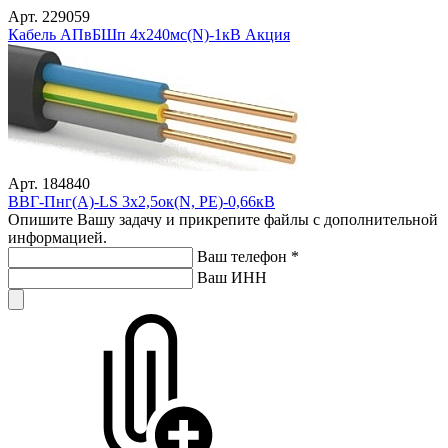
Арт. 229059
Кабель АПвБШп 4х240мс(N)-1кВ Акция
Арт. 184840
ВВГ-Пнг(А)-LS 3х2,5ок(N, PE)-0,66кВ
Опишите Вашу задачу и прикрепите файлы с дополнительной
информацией.
Ваш телефон
*
Ваш ИНН