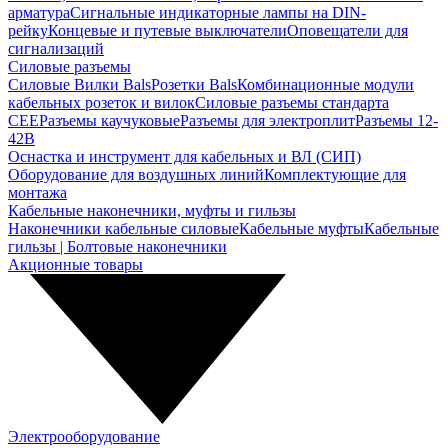
арматура
Сигнальные индикаторные лампы на DIN-
рейку
Концевые и путевые выключатели
Оповещатели для
сигнализаций
Силовые разъемы
Силовые Вилки Bals
Розетки Bals
Комбинационные модули
кабельных розеток и вилок
Силовые разъемы стандарта
CEE
Разъемы каучуковые
Разъемы для электроплит
Разъемы 12-
42В
Оснастка и инструмент для кабельных и ВЛ (СИП)
Оборудование для воздушных линий
Комплектующие для
монтажа
Кабельные наконечники, муфты и гильзы
Наконечники кабельные силовые
Кабельные муфты
Кабельные
гильзы | Болтовые наконечники
Акционные товары
Электрооборудование