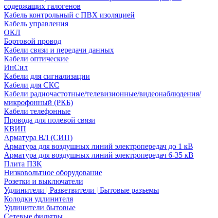
содержащих галогенов
Кабель контрольный с ПВХ изоляцией
Кабель управления
ОКЛ
Бортовой провод
Кабели связи и передачи данных
Кабели оптические
ИнСил
Кабели для сигнализации
Кабели для СКС
Кабели радиочастотные/телевизионные/видеонаблюдения/
микрофонный (РКБ)
Кабели телефонные
Провода для полевой связи
КВИП
Арматура ВЛ (СИП)
Арматура для воздушных линий электропередач до 1 кВ
Арматура для воздушных линий электропередач 6-35 кВ
Плита ПЗК
Низковольтное оборудование
Розетки и выключатели
Удлинители | Разветвители | Бытовые разъемы
Колодки удлинителя
Удлинители бытовые
Сетевые фильтры