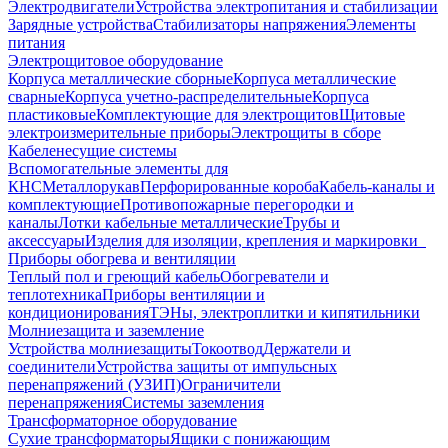
Электродвигатели
Устройства электропитания и стабилизации
Зарядные устройства
Стабилизаторы напряжения
Элементы
питания
Электрощитовое оборудование
Корпуса металлические сборные
Корпуса металлические
сварные
Корпуса учетно-распределительные
Корпуса
пластиковые
Комплектующие для электрощитов
Щитовые
электроизмерительные приборы
Электрощиты в сборе
Кабеленесущие системы
Вспомогательные элементы для
КНС
Металлорукав
Перфорированные короба
Кабель-каналы и
комплектующие
Противопожарные перегородки и
каналы
Лотки кабельные металлические
Трубы и
аксессуары
Изделия для изоляции, крепления и маркировки
Приборы обогрева и вентиляции
Теплый пол и греющий кабель
Обогреватели и
теплотехника
Приборы вентиляции и
кондиционирования
ТЭНы, электроплитки и кипятильники
Молниезащита и заземление
Устройства молниезащиты
Токоотвод
Держатели и
соединители
Устройства защиты от импульсных
перенапряжений (УЗИП)
Ограничители
перенапряжения
Системы заземления
Трансформаторное оборудование
Сухие трансформаторы
Ящики с понижающим