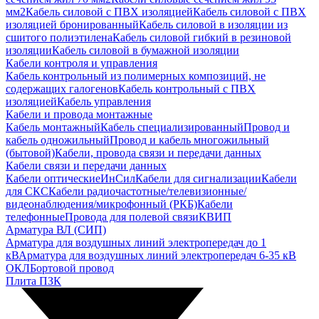
мм2
Кабель силовой с ПВХ изоляцией
Кабель силовой с ПВХ
изоляцией бронированный
Кабель силовой в изоляции из
сшитого полиэтилена
Кабель силовой гибкий в резиновой
изоляции
Кабель силовой в бумажной изоляции
Кабели контроля и управления
Кабель контрольный из полимерных композиций, не
содержащих галогенов
Кабель контрольный с ПВХ
изоляцией
Кабель управления
Кабели и провода монтажные
Кабель монтажный
Кабель специализированный
Провод и
кабель одножильный
Провод и кабель многожильный
(бытовой)
Кабели, провода связи и передачи данных
Кабели связи и передачи данных
Кабели оптические
ИнСил
Кабели для сигнализации
Кабели
для СКС
Кабели радиочастотные/телевизионные/
видеонаблюдения/микрофонный (РКБ)
Кабели
телефонные
Провода для полевой связи
КВИП
Арматура ВЛ (СИП)
Арматура для воздушных линий электропередач до 1
кВ
Арматура для воздушных линий электропередач 6-35 кВ
ОКЛ
Бортовой провод
Плита ПЗК