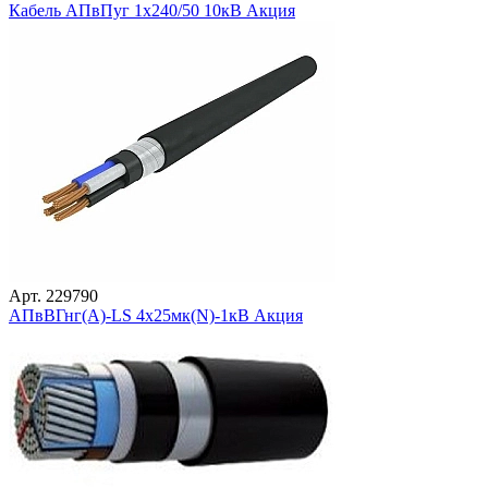
Кабель АПвПуг 1х240/50 10кВ Акция
Арт. 229790
АПвВГнг(А)-LS 4х25мк(N)-1кВ Акция