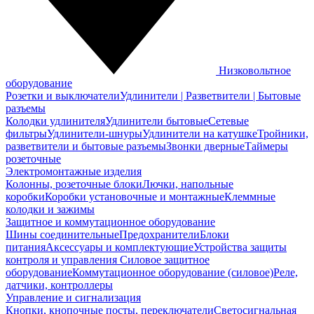
Низковольтное
оборудование
Розетки и выключатели
Удлинители | Разветвители | Бытовые
разъемы
Колодки удлинителя
Удлинители бытовые
Сетевые
фильтры
Удлинители-шнуры
Удлинители на катушке
Тройники,
разветвители и бытовые разъемы
Звонки дверные
Таймеры
розеточные
Электромонтажные изделия
Колонны, розеточные блоки
Лючки, напольные
коробки
Коробки установочные и монтажные
Клеммные
колодки и зажимы
Защитное и коммутационное оборудование
Шины соединительные
Предохранители
Блоки
питания
Аксессуары и комплектующие
Устройства защиты
контроля и управления
Силовое защитное
оборудование
Коммутационное оборудование (силовое)
Реле,
датчики, контроллеры
Управление и сигнализация
Кнопки, кнопочные посты, переключатели
Светосигнальная