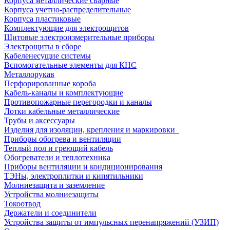
Корпуса металлические сварные
Корпуса учетно-распределительные
Корпуса пластиковые
Комплектующие для электрощитов
Щитовые электроизмерительные приборы
Электрощиты в сборе
Кабеленесущие системы
Вспомогательные элементы для КНС
Металлорукав
Перфорированные короба
Кабель-каналы и комплектующие
Противопожарные перегородки и каналы
Лотки кабельные металлические
Трубы и аксессуары
Изделия для изоляции, крепления и маркировки
Приборы обогрева и вентиляции
Теплый пол и греющий кабель
Обогреватели и теплотехника
Приборы вентиляции и кондиционирования
ТЭНы, электроплитки и кипятильники
Молниезащита и заземление
Устройства молниезащиты
Токоотвод
Держатели и соединители
Устройства защиты от импульсных перенапряжений (УЗИП)