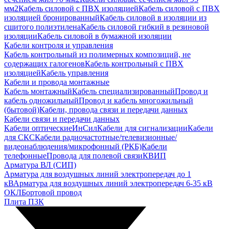
мм2
Кабель силовой с ПВХ изоляцией
Кабель силовой с ПВХ
изоляцией бронированный
Кабель силовой в изоляции из
сшитого полиэтилена
Кабель силовой гибкий в резиновой
изоляции
Кабель силовой в бумажной изоляции
Кабели контроля и управления
Кабель контрольный из полимерных композиций, не
содержащих галогенов
Кабель контрольный с ПВХ
изоляцией
Кабель управления
Кабели и провода монтажные
Кабель монтажный
Кабель специализированный
Провод и
кабель одножильный
Провод и кабель многожильный
(бытовой)
Кабели, провода связи и передачи данных
Кабели связи и передачи данных
Кабели оптические
ИнСил
Кабели для сигнализации
Кабели
для СКС
Кабели радиочастотные/телевизионные/
видеонаблюдения/микрофонный (РКБ)
Кабели
телефонные
Провода для полевой связи
КВИП
Арматура ВЛ (СИП)
Арматура для воздушных линий электропередач до 1
кВ
Арматура для воздушных линий электропередач 6-35 кВ
ОКЛ
Бортовой провод
Плита ПЗК