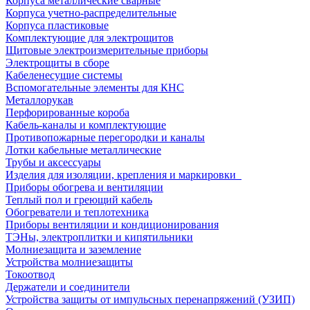
Корпуса металлические сварные
Корпуса учетно-распределительные
Корпуса пластиковые
Комплектующие для электрощитов
Щитовые электроизмерительные приборы
Электрощиты в сборе
Кабеленесущие системы
Вспомогательные элементы для КНС
Металлорукав
Перфорированные короба
Кабель-каналы и комплектующие
Противопожарные перегородки и каналы
Лотки кабельные металлические
Трубы и аксессуары
Изделия для изоляции, крепления и маркировки
Приборы обогрева и вентиляции
Теплый пол и греющий кабель
Обогреватели и теплотехника
Приборы вентиляции и кондиционирования
ТЭНы, электроплитки и кипятильники
Молниезащита и заземление
Устройства молниезащиты
Токоотвод
Держатели и соединители
Устройства защиты от импульсных перенапряжений (УЗИП)