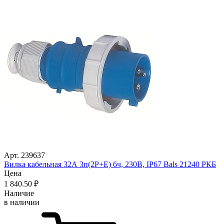
Арт. 239637
Вилка кабельная 32А 3п(2P+Е) 6ч, 230В, IP67 Bals 21240 РКБ
Цена
1 840
.50
₽
Наличие
в наличии