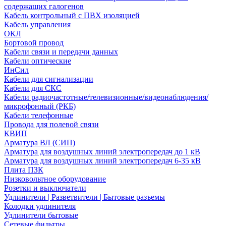
содержащих галогенов
Кабель контрольный с ПВХ изоляцией
Кабель управления
ОКЛ
Бортовой провод
Кабели связи и передачи данных
Кабели оптические
ИнСил
Кабели для сигнализации
Кабели для СКС
Кабели радиочастотные/телевизионные/видеонаблюдения/
микрофонный (РКБ)
Кабели телефонные
Провода для полевой связи
КВИП
Арматура ВЛ (СИП)
Арматура для воздушных линий электропередач до 1 кВ
Арматура для воздушных линий электропередач 6-35 кВ
Плита ПЗК
Низковольтное оборудование
Розетки и выключатели
Удлинители | Разветвители | Бытовые разъемы
Колодки удлинителя
Удлинители бытовые
Сетевые фильтры