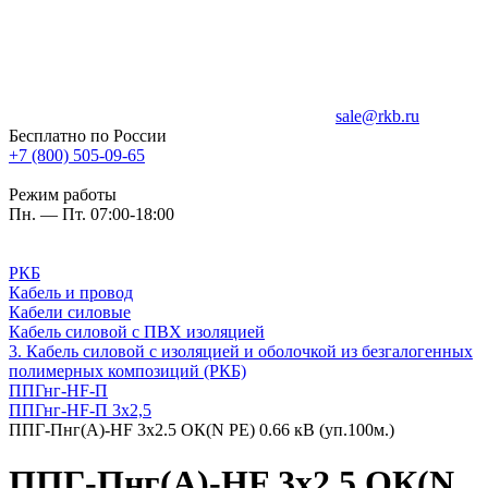
sale@rkb.ru
Бесплатно по России
+7 (800) 505-09-65
Режим работы
Пн. — Пт. 07:00-18:00
РКБ
Кабель и провод
Кабели силовые
Кабель силовой с ПВХ изоляцией
3. Кабель силовой с изоляцией и оболочкой из безгалогенных
полимерных композиций (РКБ)
ППГнг-HF-П
ППГнг-HF-П 3х2,5
ППГ-Пнг(А)-HF 3х2.5 ОК(N PE) 0.66 кВ (уп.100м.)
ППГ-Пнг(А)-HF 3х2.5 ОК(N