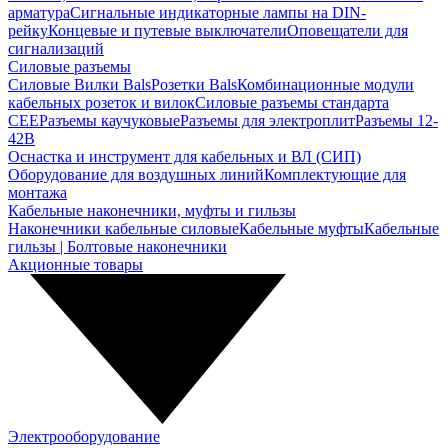
арматура
Сигнальные индикаторные лампы на DIN-
рейку
Концевые и путевые выключатели
Оповещатели для
сигнализаций
Силовые разъемы
Силовые Вилки Bals
Розетки Bals
Комбинационные модули
кабельных розеток и вилок
Силовые разъемы стандарта
CEE
Разъемы каучуковые
Разъемы для электроплит
Разъемы 12-
42В
Оснастка и инструмент для кабельных и ВЛ (СИП)
Оборудование для воздушных линий
Комплектующие для
монтажа
Кабельные наконечники, муфты и гильзы
Наконечники кабельные силовые
Кабельные муфты
Кабельные
гильзы | Болтовые наконечники
Акционные товары
Электрооборудование