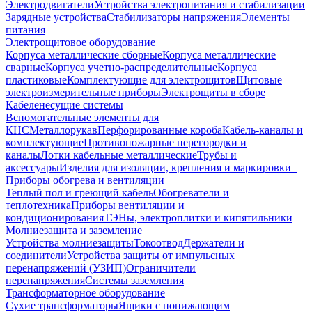
Электродвигатели
Устройства электропитания и стабилизации
Зарядные устройства
Стабилизаторы напряжения
Элементы
питания
Электрощитовое оборудование
Корпуса металлические сборные
Корпуса металлические
сварные
Корпуса учетно-распределительные
Корпуса
пластиковые
Комплектующие для электрощитов
Щитовые
электроизмерительные приборы
Электрощиты в сборе
Кабеленесущие системы
Вспомогательные элементы для
КНС
Металлорукав
Перфорированные короба
Кабель-каналы и
комплектующие
Противопожарные перегородки и
каналы
Лотки кабельные металлические
Трубы и
аксессуары
Изделия для изоляции, крепления и маркировки
Приборы обогрева и вентиляции
Теплый пол и греющий кабель
Обогреватели и
теплотехника
Приборы вентиляции и
кондиционирования
ТЭНы, электроплитки и кипятильники
Молниезащита и заземление
Устройства молниезащиты
Токоотвод
Держатели и
соединители
Устройства защиты от импульсных
перенапряжений (УЗИП)
Ограничители
перенапряжения
Системы заземления
Трансформаторное оборудование
Сухие трансформаторы
Ящики с понижающим