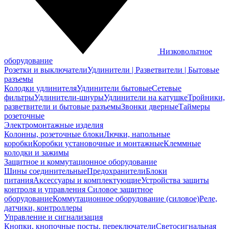
Низковольтное
оборудование
Розетки и выключатели
Удлинители | Разветвители | Бытовые
разъемы
Колодки удлинителя
Удлинители бытовые
Сетевые
фильтры
Удлинители-шнуры
Удлинители на катушке
Тройники,
разветвители и бытовые разъемы
Звонки дверные
Таймеры
розеточные
Электромонтажные изделия
Колонны, розеточные блоки
Лючки, напольные
коробки
Коробки установочные и монтажные
Клеммные
колодки и зажимы
Защитное и коммутационное оборудование
Шины соединительные
Предохранители
Блоки
питания
Аксессуары и комплектующие
Устройства защиты
контроля и управления
Силовое защитное
оборудование
Коммутационное оборудование (силовое)
Реле,
датчики, контроллеры
Управление и сигнализация
Кнопки, кнопочные посты, переключатели
Светосигнальная