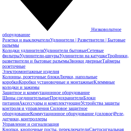
Низковольтное
оборудование
Розетки и выключатели
Удлинители | Разветвители | Бытовые
разъемы
Колодки удлинителя
Удлинители бытовые
Сетевые
фильтры
Удлинители-шнуры
Удлинители на катушке
Тройники,
разветвители и бытовые разъемы
Звонки дверные
Таймеры
розеточные
Электромонтажные изделия
Колонны, розеточные блоки
Лючки, напольные
коробки
Коробки установочные и монтажные
Клеммные
колодки и зажимы
Защитное и коммутационное оборудование
Шины соединительные
Предохранители
Блоки
питания
Аксессуары и комплектующие
Устройства защиты
контроля и управления
Силовое защитное
оборудование
Коммутационное оборудование (силовое)
Реле,
датчики, контроллеры
Управление и сигнализация
Кнопки, кнопочные посты, переключатели
Светосигнальная