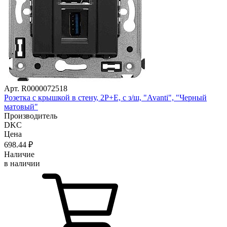
Арт. R0000072518
Розетка с крышкой в стену, 2P+E, с з/ш, "Avanti", "Черный
матовый"
Производитель
DKC
Цена
698
.44
₽
Наличие
в наличии