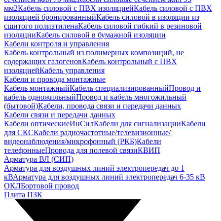
мм2
Кабель силовой с ПВХ изоляцией
Кабель силовой с ПВХ
изоляцией бронированный
Кабель силовой в изоляции из
сшитого полиэтилена
Кабель силовой гибкий в резиновой
изоляции
Кабель силовой в бумажной изоляции
Кабели контроля и управления
Кабель контрольный из полимерных композиций, не
содержащих галогенов
Кабель контрольный с ПВХ
изоляцией
Кабель управления
Кабели и провода монтажные
Кабель монтажный
Кабель специализированный
Провод и
кабель одножильный
Провод и кабель многожильный
(бытовой)
Кабели, провода связи и передачи данных
Кабели связи и передачи данных
Кабели оптические
ИнСил
Кабели для сигнализации
Кабели
для СКС
Кабели радиочастотные/телевизионные/
видеонаблюдения/микрофонный (РКБ)
Кабели
телефонные
Провода для полевой связи
КВИП
Арматура ВЛ (СИП)
Арматура для воздушных линий электропередач до 1
кВ
Арматура для воздушных линий электропередач 6-35 кВ
ОКЛ
Бортовой провод
Плита ПЗК