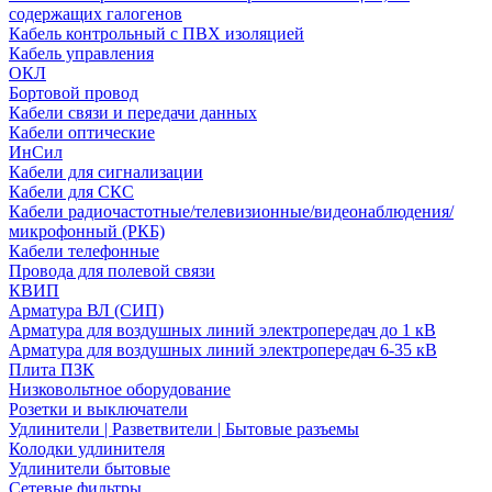
содержащих галогенов
Кабель контрольный с ПВХ изоляцией
Кабель управления
ОКЛ
Бортовой провод
Кабели связи и передачи данных
Кабели оптические
ИнСил
Кабели для сигнализации
Кабели для СКС
Кабели радиочастотные/телевизионные/видеонаблюдения/
микрофонный (РКБ)
Кабели телефонные
Провода для полевой связи
КВИП
Арматура ВЛ (СИП)
Арматура для воздушных линий электропередач до 1 кВ
Арматура для воздушных линий электропередач 6-35 кВ
Плита ПЗК
Низковольтное оборудование
Розетки и выключатели
Удлинители | Разветвители | Бытовые разъемы
Колодки удлинителя
Удлинители бытовые
Сетевые фильтры