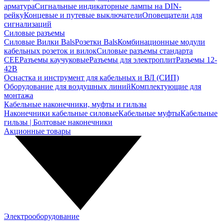
арматура
Сигнальные индикаторные лампы на DIN-
рейку
Концевые и путевые выключатели
Оповещатели для
сигнализаций
Силовые разъемы
Силовые Вилки Bals
Розетки Bals
Комбинационные модули
кабельных розеток и вилок
Силовые разъемы стандарта
CEE
Разъемы каучуковые
Разъемы для электроплит
Разъемы 12-
42В
Оснастка и инструмент для кабельных и ВЛ (СИП)
Оборудование для воздушных линий
Комплектующие для
монтажа
Кабельные наконечники, муфты и гильзы
Наконечники кабельные силовые
Кабельные муфты
Кабельные
гильзы | Болтовые наконечники
Акционные товары
Электрооборудование