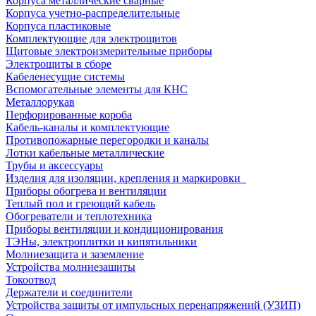
Корпуса металлические сварные
Корпуса учетно-распределительные
Корпуса пластиковые
Комплектующие для электрощитов
Щитовые электроизмерительные приборы
Электрощиты в сборе
Кабеленесущие системы
Вспомогательные элементы для КНС
Металлорукав
Перфорированные короба
Кабель-каналы и комплектующие
Противопожарные перегородки и каналы
Лотки кабельные металлические
Трубы и аксессуары
Изделия для изоляции, крепления и маркировки
Приборы обогрева и вентиляции
Теплый пол и греющий кабель
Обогреватели и теплотехника
Приборы вентиляции и кондиционирования
ТЭНы, электроплитки и кипятильники
Молниезащита и заземление
Устройства молниезащиты
Токоотвод
Держатели и соединители
Устройства защиты от импульсных перенапряжений (УЗИП)