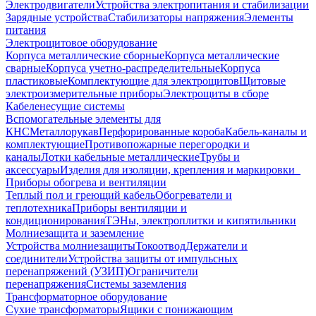
Электродвигатели
Устройства электропитания и стабилизации
Зарядные устройства
Стабилизаторы напряжения
Элементы
питания
Электрощитовое оборудование
Корпуса металлические сборные
Корпуса металлические
сварные
Корпуса учетно-распределительные
Корпуса
пластиковые
Комплектующие для электрощитов
Щитовые
электроизмерительные приборы
Электрощиты в сборе
Кабеленесущие системы
Вспомогательные элементы для
КНС
Металлорукав
Перфорированные короба
Кабель-каналы и
комплектующие
Противопожарные перегородки и
каналы
Лотки кабельные металлические
Трубы и
аксессуары
Изделия для изоляции, крепления и маркировки
Приборы обогрева и вентиляции
Теплый пол и греющий кабель
Обогреватели и
теплотехника
Приборы вентиляции и
кондиционирования
ТЭНы, электроплитки и кипятильники
Молниезащита и заземление
Устройства молниезащиты
Токоотвод
Держатели и
соединители
Устройства защиты от импульсных
перенапряжений (УЗИП)
Ограничители
перенапряжения
Системы заземления
Трансформаторное оборудование
Сухие трансформаторы
Ящики с понижающим