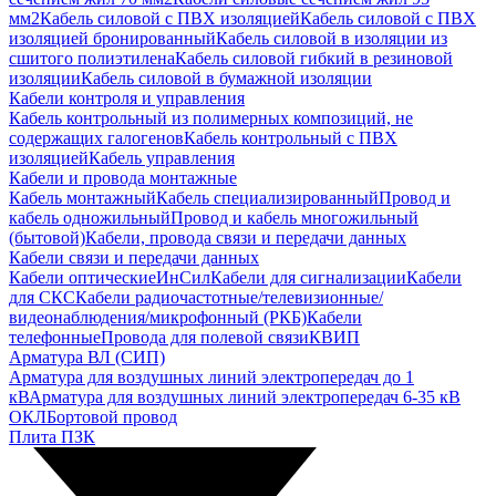
мм2
Кабель силовой с ПВХ изоляцией
Кабель силовой с ПВХ
изоляцией бронированный
Кабель силовой в изоляции из
сшитого полиэтилена
Кабель силовой гибкий в резиновой
изоляции
Кабель силовой в бумажной изоляции
Кабели контроля и управления
Кабель контрольный из полимерных композиций, не
содержащих галогенов
Кабель контрольный с ПВХ
изоляцией
Кабель управления
Кабели и провода монтажные
Кабель монтажный
Кабель специализированный
Провод и
кабель одножильный
Провод и кабель многожильный
(бытовой)
Кабели, провода связи и передачи данных
Кабели связи и передачи данных
Кабели оптические
ИнСил
Кабели для сигнализации
Кабели
для СКС
Кабели радиочастотные/телевизионные/
видеонаблюдения/микрофонный (РКБ)
Кабели
телефонные
Провода для полевой связи
КВИП
Арматура ВЛ (СИП)
Арматура для воздушных линий электропередач до 1
кВ
Арматура для воздушных линий электропередач 6-35 кВ
ОКЛ
Бортовой провод
Плита ПЗК