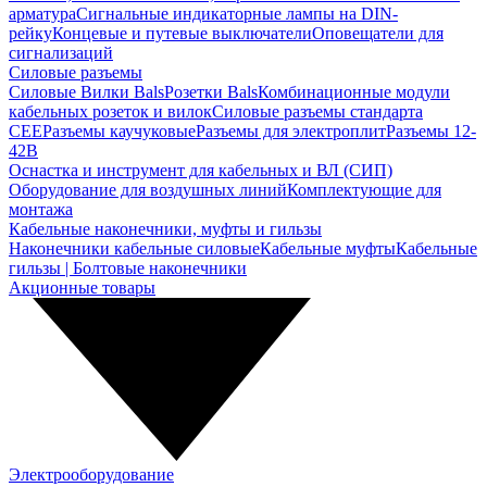
арматура
Сигнальные индикаторные лампы на DIN-
рейку
Концевые и путевые выключатели
Оповещатели для
сигнализаций
Силовые разъемы
Силовые Вилки Bals
Розетки Bals
Комбинационные модули
кабельных розеток и вилок
Силовые разъемы стандарта
CEE
Разъемы каучуковые
Разъемы для электроплит
Разъемы 12-
42В
Оснастка и инструмент для кабельных и ВЛ (СИП)
Оборудование для воздушных линий
Комплектующие для
монтажа
Кабельные наконечники, муфты и гильзы
Наконечники кабельные силовые
Кабельные муфты
Кабельные
гильзы | Болтовые наконечники
Акционные товары
Электрооборудование