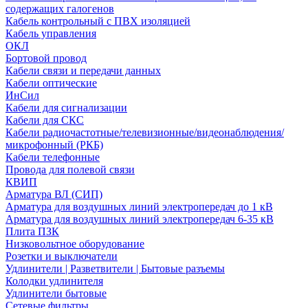
содержащих галогенов
Кабель контрольный с ПВХ изоляцией
Кабель управления
ОКЛ
Бортовой провод
Кабели связи и передачи данных
Кабели оптические
ИнСил
Кабели для сигнализации
Кабели для СКС
Кабели радиочастотные/телевизионные/видеонаблюдения/
микрофонный (РКБ)
Кабели телефонные
Провода для полевой связи
КВИП
Арматура ВЛ (СИП)
Арматура для воздушных линий электропередач до 1 кВ
Арматура для воздушных линий электропередач 6-35 кВ
Плита ПЗК
Низковольтное оборудование
Розетки и выключатели
Удлинители | Разветвители | Бытовые разъемы
Колодки удлинителя
Удлинители бытовые
Сетевые фильтры