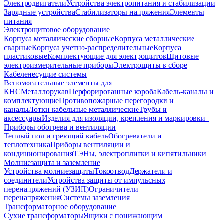
Электродвигатели
Устройства электропитания и стабилизации
Зарядные устройства
Стабилизаторы напряжения
Элементы
питания
Электрощитовое оборудование
Корпуса металлические сборные
Корпуса металлические
сварные
Корпуса учетно-распределительные
Корпуса
пластиковые
Комплектующие для электрощитов
Щитовые
электроизмерительные приборы
Электрощиты в сборе
Кабеленесущие системы
Вспомогательные элементы для
КНС
Металлорукав
Перфорированные короба
Кабель-каналы и
комплектующие
Противопожарные перегородки и
каналы
Лотки кабельные металлические
Трубы и
аксессуары
Изделия для изоляции, крепления и маркировки
Приборы обогрева и вентиляции
Теплый пол и греющий кабель
Обогреватели и
теплотехника
Приборы вентиляции и
кондиционирования
ТЭНы, электроплитки и кипятильники
Молниезащита и заземление
Устройства молниезащиты
Токоотвод
Держатели и
соединители
Устройства защиты от импульсных
перенапряжений (УЗИП)
Ограничители
перенапряжения
Системы заземления
Трансформаторное оборудование
Сухие трансформаторы
Ящики с понижающим