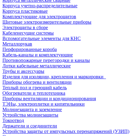
Корпуса металлические сварные
Корпуса учетно-распределительные
Корпуса пластиковые
Комплектующие для электрощитов
Щитовые электроизмерительные приборы
Электрощиты в сборе
Кабеленесущие системы
Вспомогательные элементы для КНС
Металлорукав
Перфорированные короба
Кабель-каналы и комплектующие
Противопожарные перегородки и каналы
Лотки кабельные металлические
Трубы и аксессуары
Изделия для изоляции, крепления и маркировки
Приборы обогрева и вентиляции
Теплый пол и греющий кабель
Обогреватели и теплотехника
Приборы вентиляции и кондиционирования
ТЭНы, электроплитки и кипятильники
Молниезащита и заземление
Устройства молниезащиты
Токоотвод
Держатели и соединители
Устройства защиты от импульсных перенапряжений (УЗИП)