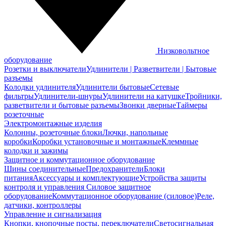
Низковольтное
оборудование
Розетки и выключатели
Удлинители | Разветвители | Бытовые
разъемы
Колодки удлинителя
Удлинители бытовые
Сетевые
фильтры
Удлинители-шнуры
Удлинители на катушке
Тройники,
разветвители и бытовые разъемы
Звонки дверные
Таймеры
розеточные
Электромонтажные изделия
Колонны, розеточные блоки
Лючки, напольные
коробки
Коробки установочные и монтажные
Клеммные
колодки и зажимы
Защитное и коммутационное оборудование
Шины соединительные
Предохранители
Блоки
питания
Аксессуары и комплектующие
Устройства защиты
контроля и управления
Силовое защитное
оборудование
Коммутационное оборудование (силовое)
Реле,
датчики, контроллеры
Управление и сигнализация
Кнопки, кнопочные посты, переключатели
Светосигнальная