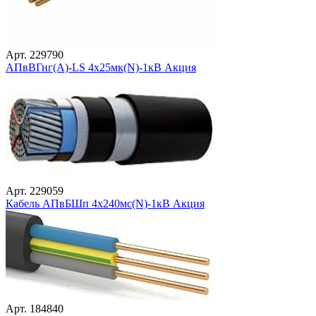
Арт. 229790
АПвВГнг(А)-LS 4х25мк(N)-1кВ Акция
Арт. 229059
Кабель АПвБШп 4х240мс(N)-1кВ Акция
Арт. 184840