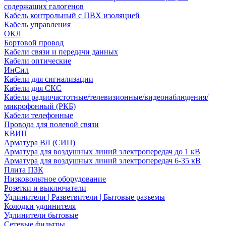
содержащих галогенов
Кабель контрольный с ПВХ изоляцией
Кабель управления
ОКЛ
Бортовой провод
Кабели связи и передачи данных
Кабели оптические
ИнСил
Кабели для сигнализации
Кабели для СКС
Кабели радиочастотные/телевизионные/видеонаблюдения/
микрофонный (РКБ)
Кабели телефонные
Провода для полевой связи
КВИП
Арматура ВЛ (СИП)
Арматура для воздушных линий электропередач до 1 кВ
Арматура для воздушных линий электропередач 6-35 кВ
Плита ПЗК
Низковольтное оборудование
Розетки и выключатели
Удлинители | Разветвители | Бытовые разъемы
Колодки удлинителя
Удлинители бытовые
Сетевые фильтры