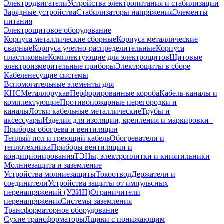
Электродвигатели
Устройства электропитания и стабилизации
Зарядные устройства
Стабилизаторы напряжения
Элементы
питания
Электрощитовое оборудование
Корпуса металлические сборные
Корпуса металлические
сварные
Корпуса учетно-распределительные
Корпуса
пластиковые
Комплектующие для электрощитов
Щитовые
электроизмерительные приборы
Электрощиты в сборе
Кабеленесущие системы
Вспомогательные элементы для
КНС
Металлорукав
Перфорированные короба
Кабель-каналы и
комплектующие
Противопожарные перегородки и
каналы
Лотки кабельные металлические
Трубы и
аксессуары
Изделия для изоляции, крепления и маркировки
Приборы обогрева и вентиляции
Теплый пол и греющий кабель
Обогреватели и
теплотехника
Приборы вентиляции и
кондиционирования
ТЭНы, электроплитки и кипятильники
Молниезащита и заземление
Устройства молниезащиты
Токоотвод
Держатели и
соединители
Устройства защиты от импульсных
перенапряжений (УЗИП)
Ограничители
перенапряжения
Системы заземления
Трансформаторное оборудование
Сухие трансформаторы
Ящики с понижающим