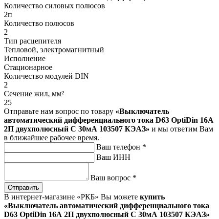
Количество силовых полюсов
2п
Количество полюсов
2
Тип расцепителя
Тепловой, электромагнитный
Исполнение
Стационарное
Количество модулей DIN
2
Сечение жил, мм²
25
Отправьте нам вопрос по товару
«Выключатель
автоматический дифференциального тока D63 OptiDin 16А
2П двухполюсный C 30мА 103507 КЭАЗ»
и мы ответим Вам
в ближайшее рабочее время.
Ваш телефон
*
Ваш ИНН
Ваш вопрос
*
Отправить
В интернет-магазине «РКБ» Вы можете
купить
«Выключатель автоматический дифференциального тока
D63 OptiDin 16А 2П двухполюсный C 30мА 103507 КЭАЗ»