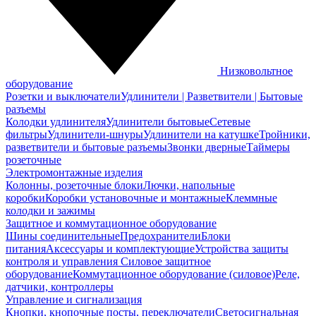
Низковольтное
оборудование
Розетки и выключатели
Удлинители | Разветвители | Бытовые
разъемы
Колодки удлинителя
Удлинители бытовые
Сетевые
фильтры
Удлинители-шнуры
Удлинители на катушке
Тройники,
разветвители и бытовые разъемы
Звонки дверные
Таймеры
розеточные
Электромонтажные изделия
Колонны, розеточные блоки
Лючки, напольные
коробки
Коробки установочные и монтажные
Клеммные
колодки и зажимы
Защитное и коммутационное оборудование
Шины соединительные
Предохранители
Блоки
питания
Аксессуары и комплектующие
Устройства защиты
контроля и управления
Силовое защитное
оборудование
Коммутационное оборудование (силовое)
Реле,
датчики, контроллеры
Управление и сигнализация
Кнопки, кнопочные посты, переключатели
Светосигнальная