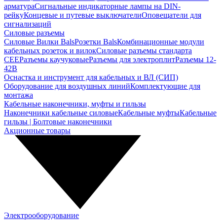
арматура
Сигнальные индикаторные лампы на DIN-
рейку
Концевые и путевые выключатели
Оповещатели для
сигнализаций
Силовые разъемы
Силовые Вилки Bals
Розетки Bals
Комбинационные модули
кабельных розеток и вилок
Силовые разъемы стандарта
CEE
Разъемы каучуковые
Разъемы для электроплит
Разъемы 12-
42В
Оснастка и инструмент для кабельных и ВЛ (СИП)
Оборудование для воздушных линий
Комплектующие для
монтажа
Кабельные наконечники, муфты и гильзы
Наконечники кабельные силовые
Кабельные муфты
Кабельные
гильзы | Болтовые наконечники
Акционные товары
Электрооборудование