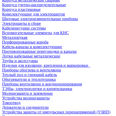
Корпуса металлические сварные
Корпуса учетно-распределительные
Корпуса пластиковые
Комплектующие для электрощитов
Щитовые электроизмерительные приборы
Электрощиты в сборе
Кабеленесущие системы
Вспомогательные элементы для КНС
Металлорукав
Перфорированные короба
Кабель-каналы и комплектующие
Противопожарные перегородки и каналы
Лотки кабельные металлические
Трубы и аксессуары
Изделия для изоляции, крепления и маркировки
Приборы обогрева и вентиляции
Теплый пол и греющий кабель
Обогреватели и теплотехника
Приборы вентиляции и кондиционирования
ТЭНы, электроплитки и кипятильники
Молниезащита и заземление
Устройства молниезащиты
Токоотвод
Держатели и соединители
Устройства защиты от импульсных перенапряжений (УЗИП)