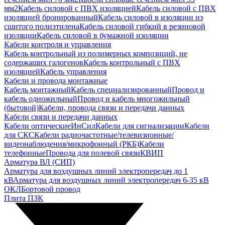
мм2
Кабель силовой с ПВХ изоляцией
Кабель силовой с ПВХ
изоляцией бронированный
Кабель силовой в изоляции из
сшитого полиэтилена
Кабель силовой гибкий в резиновой
изоляции
Кабель силовой в бумажной изоляции
Кабели контроля и управления
Кабель контрольный из полимерных композиций, не
содержащих галогенов
Кабель контрольный с ПВХ
изоляцией
Кабель управления
Кабели и провода монтажные
Кабель монтажный
Кабель специализированный
Провод и
кабель одножильный
Провод и кабель многожильный
(бытовой)
Кабели, провода связи и передачи данных
Кабели связи и передачи данных
Кабели оптические
ИнСил
Кабели для сигнализации
Кабели
для СКС
Кабели радиочастотные/телевизионные/
видеонаблюдения/микрофонный (РКБ)
Кабели
телефонные
Провода для полевой связи
КВИП
Арматура ВЛ (СИП)
Арматура для воздушных линий электропередач до 1
кВ
Арматура для воздушных линий электропередач 6-35 кВ
ОКЛ
Бортовой провод
Плита ПЗК