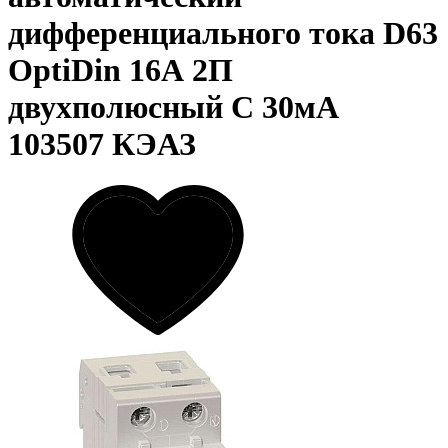
дифференциального тока D63
OptiDin 16А 2П
двухполюсный C 30мА
103507 КЭАЗ