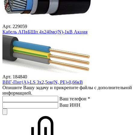
Арт. 229059
Кабель АПвБШп 4х240мс(N)-1кВ Акция
Арт. 184840
ВВГ-Пнг(А)-LS 3х2,5ок(N, PE)-0,66кВ
Опишите Вашу задачу и прикрепите файлы с дополнительной
информацией.
Ваш телефон
*
Ваш ИНН