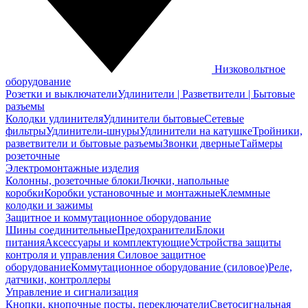
Низковольтное
оборудование
Розетки и выключатели
Удлинители | Разветвители | Бытовые
разъемы
Колодки удлинителя
Удлинители бытовые
Сетевые
фильтры
Удлинители-шнуры
Удлинители на катушке
Тройники,
разветвители и бытовые разъемы
Звонки дверные
Таймеры
розеточные
Электромонтажные изделия
Колонны, розеточные блоки
Лючки, напольные
коробки
Коробки установочные и монтажные
Клеммные
колодки и зажимы
Защитное и коммутационное оборудование
Шины соединительные
Предохранители
Блоки
питания
Аксессуары и комплектующие
Устройства защиты
контроля и управления
Силовое защитное
оборудование
Коммутационное оборудование (силовое)
Реле,
датчики, контроллеры
Управление и сигнализация
Кнопки, кнопочные посты, переключатели
Светосигнальная