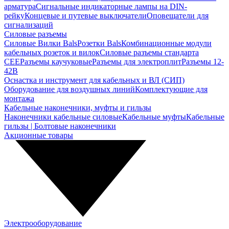
арматура
Сигнальные индикаторные лампы на DIN-
рейку
Концевые и путевые выключатели
Оповещатели для
сигнализаций
Силовые разъемы
Силовые Вилки Bals
Розетки Bals
Комбинационные модули
кабельных розеток и вилок
Силовые разъемы стандарта
CEE
Разъемы каучуковые
Разъемы для электроплит
Разъемы 12-
42В
Оснастка и инструмент для кабельных и ВЛ (СИП)
Оборудование для воздушных линий
Комплектующие для
монтажа
Кабельные наконечники, муфты и гильзы
Наконечники кабельные силовые
Кабельные муфты
Кабельные
гильзы | Болтовые наконечники
Акционные товары
Электрооборудование