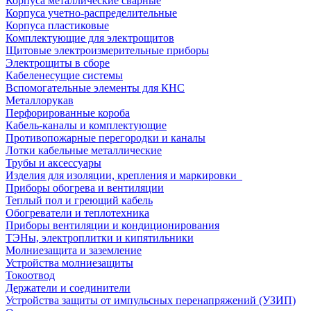
Корпуса металлические сварные
Корпуса учетно-распределительные
Корпуса пластиковые
Комплектующие для электрощитов
Щитовые электроизмерительные приборы
Электрощиты в сборе
Кабеленесущие системы
Вспомогательные элементы для КНС
Металлорукав
Перфорированные короба
Кабель-каналы и комплектующие
Противопожарные перегородки и каналы
Лотки кабельные металлические
Трубы и аксессуары
Изделия для изоляции, крепления и маркировки
Приборы обогрева и вентиляции
Теплый пол и греющий кабель
Обогреватели и теплотехника
Приборы вентиляции и кондиционирования
ТЭНы, электроплитки и кипятильники
Молниезащита и заземление
Устройства молниезащиты
Токоотвод
Держатели и соединители
Устройства защиты от импульсных перенапряжений (УЗИП)