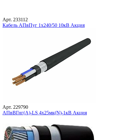
Арт. 233112
Кабель АПвПуг 1х240/50 10кВ Акция
Арт. 229790
АПвВГнг(А)-LS 4х25мк(N)-1кВ Акция