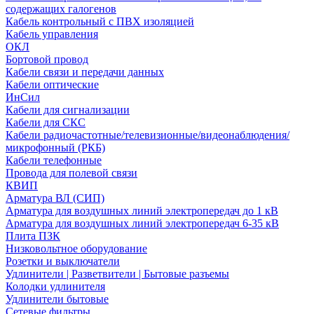
содержащих галогенов
Кабель контрольный с ПВХ изоляцией
Кабель управления
ОКЛ
Бортовой провод
Кабели связи и передачи данных
Кабели оптические
ИнСил
Кабели для сигнализации
Кабели для СКС
Кабели радиочастотные/телевизионные/видеонаблюдения/
микрофонный (РКБ)
Кабели телефонные
Провода для полевой связи
КВИП
Арматура ВЛ (СИП)
Арматура для воздушных линий электропередач до 1 кВ
Арматура для воздушных линий электропередач 6-35 кВ
Плита ПЗК
Низковольтное оборудование
Розетки и выключатели
Удлинители | Разветвители | Бытовые разъемы
Колодки удлинителя
Удлинители бытовые
Сетевые фильтры