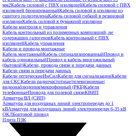
мм2
Кабель силовой с ПВХ изоляцией
Кабель силовой с ПВХ
изоляцией бронированный
Кабель силовой в изоляции из
сшитого полиэтилена
Кабель силовой гибкий в резиновой
изоляции
Кабель силовой в бумажной изоляции
Кабели контроля и управления
Кабель контрольный из полимерных композиций, не
содержащих галогенов
Кабель контрольный с ПВХ
изоляцией
Кабель управления
Кабели и провода монтажные
Кабель монтажный
Кабель специализированный
Провод и
кабель одножильный
Провод и кабель многожильный
(бытовой)
Кабели, провода связи и передачи данных
Кабели связи и передачи данных
Кабели оптические
ИнСил
Кабели для сигнализации
Кабели
для СКС
Кабели радиочастотные/телевизионные/
видеонаблюдения/микрофонный (РКБ)
Кабели
телефонные
Провода для полевой связи
КВИП
Арматура ВЛ (СИП)
Арматура для воздушных линий электропередач до 1
кВ
Арматура для воздушных линий электропередач 6-35 кВ
ОКЛ
Бортовой провод
Плита ПЗК