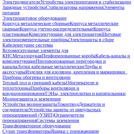
Электродвигатели
Устройства электропитания и стабилизации
Зарядные устройства
Стабилизаторы напряжения
Элементы
питания
Электрощитовое оборудование
Корпуса металлические сборные
Корпуса металлические
сварные
Корпуса учетно-распределительные
Корпуса
пластиковые
Комплектующие для электрощитов
Щитовые
электроизмерительные приборы
Электрощиты в сборе
Кабеленесущие системы
Вспомогательные элементы для
КНС
Металлорукав
Перфорированные короба
Кабель-каналы и
комплектующие
Противопожарные перегородки и
каналы
Лотки кабельные металлические
Трубы и
аксессуары
Изделия для изоляции, крепления и маркировки
Приборы обогрева и вентиляции
Теплый пол и греющий кабель
Обогреватели и
теплотехника
Приборы вентиляции и
кондиционирования
ТЭНы, электроплитки и кипятильники
Молниезащита и заземление
Устройства молниезащиты
Токоотвод
Держатели и
соединители
Устройства защиты от импульсных
перенапряжений (УЗИП)
Ограничители
перенапряжения
Системы заземления
Трансформаторное оборудование
Сухие трансформаторы
Ящики с понижающим