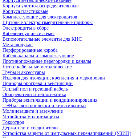
Корпуса металлические сварные
Корпуса учетно-распределительные
Корпуса пластиковые
Комплектующие для электрощитов
Щитовые электроизмерительные приборы
Электрощиты в сборе
Кабеленесущие системы
Вспомогательные элементы для КНС
Металлорукав
Перфорированные короба
Кабель-каналы и комплектующие
Противопожарные перегородки и каналы
Лотки кабельные металлические
Трубы и аксессуары
Изделия для изоляции, крепления и маркировки
Приборы обогрева и вентиляции
Теплый пол и греющий кабель
Обогреватели и теплотехника
Приборы вентиляции и кондиционирования
ТЭНы, электроплитки и кипятильники
Молниезащита и заземление
Устройства молниезащиты
Токоотвод
Держатели и соединители
Устройства защиты от импульсных перенапряжений (УЗИП)