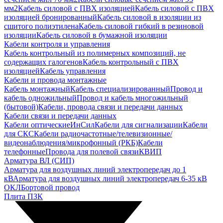
мм2
Кабель силовой с ПВХ изоляцией
Кабель силовой с ПВХ
изоляцией бронированный
Кабель силовой в изоляции из
сшитого полиэтилена
Кабель силовой гибкий в резиновой
изоляции
Кабель силовой в бумажной изоляции
Кабели контроля и управления
Кабель контрольный из полимерных композиций, не
содержащих галогенов
Кабель контрольный с ПВХ
изоляцией
Кабель управления
Кабели и провода монтажные
Кабель монтажный
Кабель специализированный
Провод и
кабель одножильный
Провод и кабель многожильный
(бытовой)
Кабели, провода связи и передачи данных
Кабели связи и передачи данных
Кабели оптические
ИнСил
Кабели для сигнализации
Кабели
для СКС
Кабели радиочастотные/телевизионные/
видеонаблюдения/микрофонный (РКБ)
Кабели
телефонные
Провода для полевой связи
КВИП
Арматура ВЛ (СИП)
Арматура для воздушных линий электропередач до 1
кВ
Арматура для воздушных линий электропередач 6-35 кВ
ОКЛ
Бортовой провод
Плита ПЗК