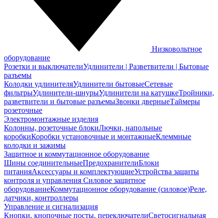
Низковольтное
оборудование
Розетки и выключатели
Удлинители | Разветвители | Бытовые
разъемы
Колодки удлинителя
Удлинители бытовые
Сетевые
фильтры
Удлинители-шнуры
Удлинители на катушке
Тройники,
разветвители и бытовые разъемы
Звонки дверные
Таймеры
розеточные
Электромонтажные изделия
Колонны, розеточные блоки
Лючки, напольные
коробки
Коробки установочные и монтажные
Клеммные
колодки и зажимы
Защитное и коммутационное оборудование
Шины соединительные
Предохранители
Блоки
питания
Аксессуары и комплектующие
Устройства защиты
контроля и управления
Силовое защитное
оборудование
Коммутационное оборудование (силовое)
Реле,
датчики, контроллеры
Управление и сигнализация
Кнопки, кнопочные посты, переключатели
Светосигнальная