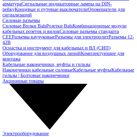
арматура
Сигнальные индикаторные лампы на DIN-
рейку
Концевые и путевые выключатели
Оповещатели для
сигнализаций
Силовые разъемы
Силовые Вилки Bals
Розетки Bals
Комбинационные модули
кабельных розеток и вилок
Силовые разъемы стандарта
CEE
Разъемы каучуковые
Разъемы для электроплит
Разъемы 12-
42В
Оснастка и инструмент для кабельных и ВЛ (СИП)
Оборудование для воздушных линий
Комплектующие для
монтажа
Кабельные наконечники, муфты и гильзы
Наконечники кабельные силовые
Кабельные муфты
Кабельные
гильзы | Болтовые наконечники
Акционные товары
Электрооборудование