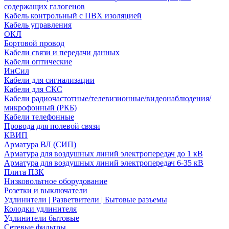
содержащих галогенов
Кабель контрольный с ПВХ изоляцией
Кабель управления
ОКЛ
Бортовой провод
Кабели связи и передачи данных
Кабели оптические
ИнСил
Кабели для сигнализации
Кабели для СКС
Кабели радиочастотные/телевизионные/видеонаблюдения/
микрофонный (РКБ)
Кабели телефонные
Провода для полевой связи
КВИП
Арматура ВЛ (СИП)
Арматура для воздушных линий электропередач до 1 кВ
Арматура для воздушных линий электропередач 6-35 кВ
Плита ПЗК
Низковольтное оборудование
Розетки и выключатели
Удлинители | Разветвители | Бытовые разъемы
Колодки удлинителя
Удлинители бытовые
Сетевые фильтры