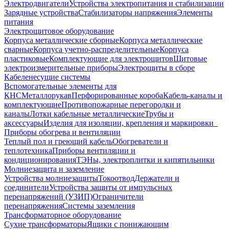
Электродвигатели
Устройства электропитания и стабилизации
Зарядные устройства
Стабилизаторы напряжения
Элементы
питания
Электрощитовое оборудование
Корпуса металлические сборные
Корпуса металлические
сварные
Корпуса учетно-распределительные
Корпуса
пластиковые
Комплектующие для электрощитов
Щитовые
электроизмерительные приборы
Электрощиты в сборе
Кабеленесущие системы
Вспомогательные элементы для
КНС
Металлорукав
Перфорированные короба
Кабель-каналы и
комплектующие
Противопожарные перегородки и
каналы
Лотки кабельные металлические
Трубы и
аксессуары
Изделия для изоляции, крепления и маркировки
Приборы обогрева и вентиляции
Теплый пол и греющий кабель
Обогреватели и
теплотехника
Приборы вентиляции и
кондиционирования
ТЭНы, электроплитки и кипятильники
Молниезащита и заземление
Устройства молниезащиты
Токоотвод
Держатели и
соединители
Устройства защиты от импульсных
перенапряжений (УЗИП)
Ограничители
перенапряжения
Системы заземления
Трансформаторное оборудование
Сухие трансформаторы
Ящики с понижающим