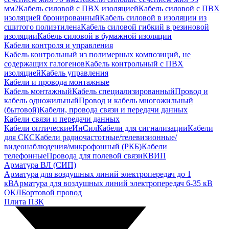
мм2
Кабель силовой с ПВХ изоляцией
Кабель силовой с ПВХ
изоляцией бронированный
Кабель силовой в изоляции из
сшитого полиэтилена
Кабель силовой гибкий в резиновой
изоляции
Кабель силовой в бумажной изоляции
Кабели контроля и управления
Кабель контрольный из полимерных композиций, не
содержащих галогенов
Кабель контрольный с ПВХ
изоляцией
Кабель управления
Кабели и провода монтажные
Кабель монтажный
Кабель специализированный
Провод и
кабель одножильный
Провод и кабель многожильный
(бытовой)
Кабели, провода связи и передачи данных
Кабели связи и передачи данных
Кабели оптические
ИнСил
Кабели для сигнализации
Кабели
для СКС
Кабели радиочастотные/телевизионные/
видеонаблюдения/микрофонный (РКБ)
Кабели
телефонные
Провода для полевой связи
КВИП
Арматура ВЛ (СИП)
Арматура для воздушных линий электропередач до 1
кВ
Арматура для воздушных линий электропередач 6-35 кВ
ОКЛ
Бортовой провод
Плита ПЗК