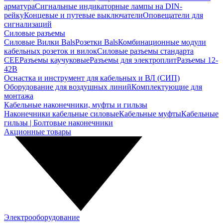
арматура
Сигнальные индикаторные лампы на DIN-
рейку
Концевые и путевые выключатели
Оповещатели для
сигнализаций
Силовые разъемы
Силовые Вилки Bals
Розетки Bals
Комбинационные модули
кабельных розеток и вилок
Силовые разъемы стандарта
CEE
Разъемы каучуковые
Разъемы для электроплит
Разъемы 12-
42В
Оснастка и инструмент для кабельных и ВЛ (СИП)
Оборудование для воздушных линий
Комплектующие для
монтажа
Кабельные наконечники, муфты и гильзы
Наконечники кабельные силовые
Кабельные муфты
Кабельные
гильзы | Болтовые наконечники
Акционные товары
Электрооборудование