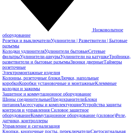
Низковольтное
оборудование
Розетки и выключатели
Удлинители | Разветвители | Бытовые
разъемы
Колодки удлинителя
Удлинители бытовые
Сетевые
фильтры
Удлинители-шнуры
Удлинители на катушке
Тройники,
разветвители и бытовые разъемы
Звонки дверные
Таймеры
розеточные
Электромонтажные изделия
Колонны, розеточные блоки
Лючки, напольные
коробки
Коробки установочные и монтажные
Клеммные
колодки и зажимы
Защитное и коммутационное оборудование
Шины соединительные
Предохранители
Блоки
питания
Аксессуары и комплектующие
Устройства защиты
контроля и управления
Силовое защитное
оборудование
Коммутационное оборудование (силовое)
Реле,
датчики, контроллеры
Управление и сигнализация
Кнопки, кнопочные посты, переключатели
Светосигнальная