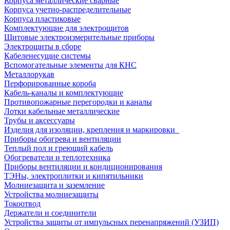
Корпуса металлические сварные
Корпуса учетно-распределительные
Корпуса пластиковые
Комплектующие для электрощитов
Щитовые электроизмерительные приборы
Электрощиты в сборе
Кабеленесущие системы
Вспомогательные элементы для КНС
Металлорукав
Перфорированные короба
Кабель-каналы и комплектующие
Противопожарные перегородки и каналы
Лотки кабельные металлические
Трубы и аксессуары
Изделия для изоляции, крепления и маркировки
Приборы обогрева и вентиляции
Теплый пол и греющий кабель
Обогреватели и теплотехника
Приборы вентиляции и кондиционирования
ТЭНы, электроплитки и кипятильники
Молниезащита и заземление
Устройства молниезащиты
Токоотвод
Держатели и соединители
Устройства защиты от импульсных перенапряжений (УЗИП)