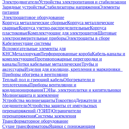
Электродвигатели
Устройства электропитания и стабилизации
Зарядные устройства
Стабилизаторы напряжения
Элементы
питания
Электрощитовое оборудование
Корпуса металлические сборные
Корпуса металлические
сварные
Корпуса учетно-распределительные
Корпуса
пластиковые
Комплектующие для электрощитов
Щитовые
электроизмерительные приборы
Электрощиты в сборе
Кабеленесущие системы
Вспомогательные элементы для
КНС
Металлорукав
Перфорированные короба
Кабель-каналы и
комплектующие
Противопожарные перегородки и
каналы
Лотки кабельные металлические
Трубы и
аксессуары
Изделия для изоляции, крепления и маркировки
Приборы обогрева и вентиляции
Теплый пол и греющий кабель
Обогреватели и
теплотехника
Приборы вентиляции и
кондиционирования
ТЭНы, электроплитки и кипятильники
Молниезащита и заземление
Устройства молниезащиты
Токоотвод
Держатели и
соединители
Устройства защиты от импульсных
перенапряжений (УЗИП)
Ограничители
перенапряжения
Системы заземления
Трансформаторное оборудование
Сухие трансформаторы
Ящики с понижающим