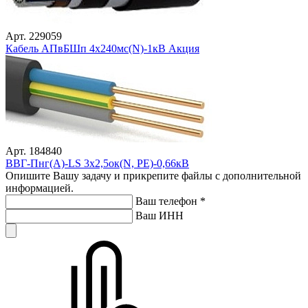
Арт. 229059
Кабель АПвБШп 4х240мс(N)-1кВ Акция
Арт. 184840
ВВГ-Пнг(А)-LS 3х2,5ок(N, PE)-0,66кВ
Опишите Вашу задачу и прикрепите файлы с дополнительной
информацией.
Ваш телефон
*
Ваш ИНН