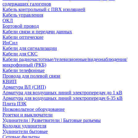
содержащих галогенов
Кабель контрольный с ПВХ изоляцией
Кабель управления
ОКЛ
Бортовой провод
Кабели связи и передачи данных
Кабели оптические
ИнСил
Кабели для сигнализации
Кабели для СКС
Кабели радиочастотные/телевизионные/видеонаблюдения/
микрофонный (РКБ)
Кабели телефонные
Провода для полевой связи
КВИП
Арматура ВЛ (СИП)
Арматура для воздушных линий электропередач до 1 кВ
Арматура для воздушных линий электропередач 6-35 кВ
Плита ПЗК
Низковольтное оборудование
Розетки и выключатели
Удлинители | Разветвители | Бытовые разъемы
Колодки удлинителя
Удлинители бытовые
Сетевые фильтры