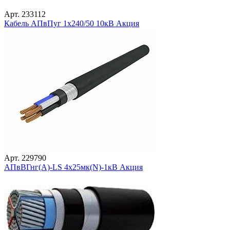
Арт. 233112
Кабель АПвПуг 1х240/50 10кВ Акция
Арт. 229790
АПвВГнг(А)-LS 4х25мк(N)-1кВ Акция