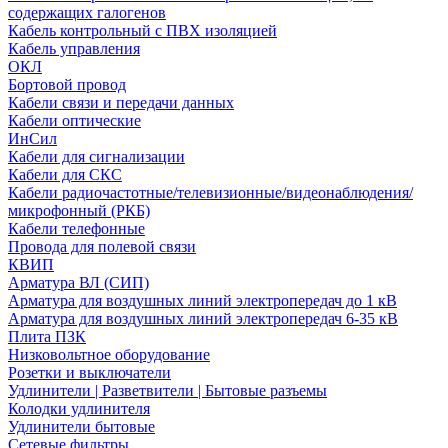
содержащих галогенов
Кабель контрольный с ПВХ изоляцией
Кабель управления
ОКЛ
Бортовой провод
Кабели связи и передачи данных
Кабели оптические
ИнСил
Кабели для сигнализации
Кабели для СКС
Кабели радиочастотные/телевизионные/видеонаблюдения/
микрофонный (РКБ)
Кабели телефонные
Провода для полевой связи
КВИП
Арматура ВЛ (СИП)
Арматура для воздушных линий электропередач до 1 кВ
Арматура для воздушных линий электропередач 6-35 кВ
Плита ПЗК
Низковольтное оборудование
Розетки и выключатели
Удлинители | Разветвители | Бытовые разъемы
Колодки удлинителя
Удлинители бытовые
Сетевые фильтры