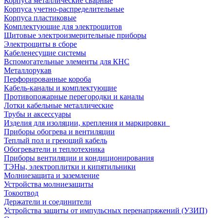
Корпуса металлические сварные
Корпуса учетно-распределительные
Корпуса пластиковые
Комплектующие для электрощитов
Щитовые электроизмерительные приборы
Электрощиты в сборе
Кабеленесущие системы
Вспомогательные элементы для КНС
Металлорукав
Перфорированные короба
Кабель-каналы и комплектующие
Противопожарные перегородки и каналы
Лотки кабельные металлические
Трубы и аксессуары
Изделия для изоляции, крепления и маркировки
Приборы обогрева и вентиляции
Теплый пол и греющий кабель
Обогреватели и теплотехника
Приборы вентиляции и кондиционирования
ТЭНы, электроплитки и кипятильники
Молниезащита и заземление
Устройства молниезащиты
Токоотвод
Держатели и соединители
Устройства защиты от импульсных перенапряжений (УЗИП)