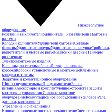
Низковольтное
оборудование
Розетки и выключатели
Удлинители | Разветвители | Бытовые
разъемы
Колодки удлинителя
Удлинители бытовые
Сетевые
фильтры
Удлинители-шнуры
Удлинители на катушке
Тройники,
разветвители и бытовые разъемы
Звонки дверные
Таймеры
розеточные
Электромонтажные изделия
Колонны, розеточные блоки
Лючки, напольные
коробки
Коробки установочные и монтажные
Клеммные
колодки и зажимы
Защитное и коммутационное оборудование
Шины соединительные
Предохранители
Блоки
питания
Аксессуары и комплектующие
Устройства защиты
контроля и управления
Силовое защитное
оборудование
Коммутационное оборудование (силовое)
Реле,
датчики, контроллеры
Управление и сигнализация
Кнопки, кнопочные посты, переключатели
Светосигнальная