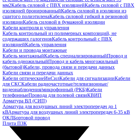
мм2
Кабель силовой с ПВХ изоляцией
Кабель силовой с ПВХ
изоляцией бронированный
Кабель силовой в изоляции из
сшитого полиэтилена
Кабель силовой гибкий в резиновой
изоляции
Кабель силовой в бумажной изоляции
Кабели контроля и управления
Кабель контрольный из полимерных композиций, не
содержащих галогенов
Кабель контрольный с ПВХ
изоляцией
Кабель управления
Кабели и провода монтажные
Кабель монтажный
Кабель специализированный
Провод и
кабель одножильный
Провод и кабель многожильный
(бытовой)
Кабели, провода связи и передачи данных
Кабели связи и передачи данных
Кабели оптические
ИнСил
Кабели для сигнализации
Кабели
для СКС
Кабели радиочастотные/телевизионные/
видеонаблюдения/микрофонный (РКБ)
Кабели
телефонные
Провода для полевой связи
КВИП
Арматура ВЛ (СИП)
Арматура для воздушных линий электропередач до 1
кВ
Арматура для воздушных линий электропередач 6-35 кВ
ОКЛ
Бортовой провод
Плита ПЗК