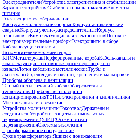
Электродвигатели
Устройства электропитания и стабилизации
Зарядные устройства
Стабилизаторы напряжения
Элементы
питания
Электрощитовое оборудование
Корпуса металлические сборные
Корпуса металлические
сварные
Корпуса учетно-распределительные
Корпуса
пластиковые
Комплектующие для электрощитов
Щитовые
электроизмерительные приборы
Электрощиты в сборе
Кабеленесущие системы
Вспомогательные элементы для
КНС
Металлорукав
Перфорированные короба
Кабель-каналы и
комплектующие
Противопожарные перегородки и
каналы
Лотки кабельные металлические
Трубы и
аксессуары
Изделия для изоляции, крепления и маркировки
Приборы обогрева и вентиляции
Теплый пол и греющий кабель
Обогреватели и
теплотехника
Приборы вентиляции и
кондиционирования
ТЭНы, электроплитки и кипятильники
Молниезащита и заземление
Устройства молниезащиты
Токоотвод
Держатели и
соединители
Устройства защиты от импульсных
перенапряжений (УЗИП)
Ограничители
перенапряжения
Системы заземления
Трансформаторное оборудование
Сухие трансформаторы
Ящики с понижающим