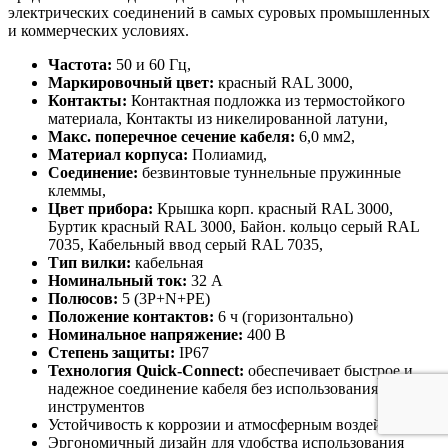
электрических соединений в самых суровых промышленных
и коммерческих условиях.
Частота:
50 и 60 Гц,
Маркировочный цвет:
красный RAL 3000,
Контакты:
Контактная подложка из термостойкого
материала, Контакты из никелированной латуни,
Макс. поперечное сечение кабеля:
6,0 мм2,
Материал корпуса:
Полиамид,
Соединение:
безвинтовые туннельные пружинные
клеммы,
Цвет прибора:
Крышка корп. красный RAL 3000,
Буртик красный RAL 3000, Байон. кольцо серый RAL
7035, Кабельный ввод серый RAL 7035,
Тип вилки:
кабельная
Номинальный ток:
32 А
Полюсов:
5 (3P+N+PE)
Положение контактов:
6 ч (горизонтально)
Номинальное напряжение:
400 В
Степень защиты:
IP67
Технология Quick-Connect:
обеспечивает быстрое и
надежное соединение кабеля без использования
инструментов
Устойчивость к коррозии и атмосферным воздействиям
Эргономичный дизайн для удобства использования