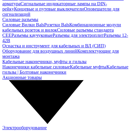
арматура
Сигнальные индикаторные лампы на DIN-
рейку
Концевые и путевые выключатели
Оповещатели для
сигнализаций
Силовые разъемы
Силовые Вилки Bals
Розетки Bals
Комбинационные модули
кабельных розеток и вилок
Силовые разъемы стандарта
CEE
Разъемы каучуковые
Разъемы для электроплит
Разъемы 12-
42В
Оснастка и инструмент для кабельных и ВЛ (СИП)
Оборудование для воздушных линий
Комплектующие для
монтажа
Кабельные наконечники, муфты и гильзы
Наконечники кабельные силовые
Кабельные муфты
Кабельные
гильзы | Болтовые наконечники
Акционные товары
Электрооборудование