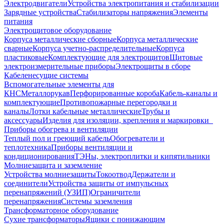
Электродвигатели
Устройства электропитания и стабилизации
Зарядные устройства
Стабилизаторы напряжения
Элементы
питания
Электрощитовое оборудование
Корпуса металлические сборные
Корпуса металлические
сварные
Корпуса учетно-распределительные
Корпуса
пластиковые
Комплектующие для электрощитов
Щитовые
электроизмерительные приборы
Электрощиты в сборе
Кабеленесущие системы
Вспомогательные элементы для
КНС
Металлорукав
Перфорированные короба
Кабель-каналы и
комплектующие
Противопожарные перегородки и
каналы
Лотки кабельные металлические
Трубы и
аксессуары
Изделия для изоляции, крепления и маркировки
Приборы обогрева и вентиляции
Теплый пол и греющий кабель
Обогреватели и
теплотехника
Приборы вентиляции и
кондиционирования
ТЭНы, электроплитки и кипятильники
Молниезащита и заземление
Устройства молниезащиты
Токоотвод
Держатели и
соединители
Устройства защиты от импульсных
перенапряжений (УЗИП)
Ограничители
перенапряжения
Системы заземления
Трансформаторное оборудование
Сухие трансформаторы
Ящики с понижающим