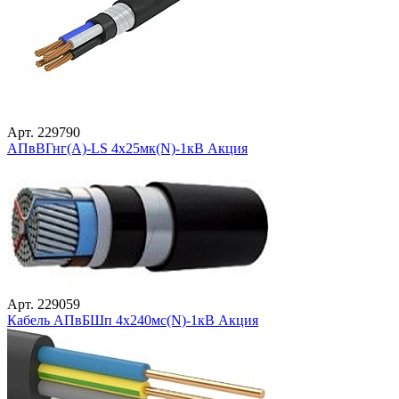
Арт. 229790
АПвВГнг(А)-LS 4х25мк(N)-1кВ Акция
Арт. 229059
Кабель АПвБШп 4х240мс(N)-1кВ Акция