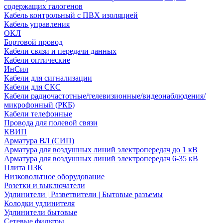
содержащих галогенов
Кабель контрольный с ПВХ изоляцией
Кабель управления
ОКЛ
Бортовой провод
Кабели связи и передачи данных
Кабели оптические
ИнСил
Кабели для сигнализации
Кабели для СКС
Кабели радиочастотные/телевизионные/видеонаблюдения/
микрофонный (РКБ)
Кабели телефонные
Провода для полевой связи
КВИП
Арматура ВЛ (СИП)
Арматура для воздушных линий электропередач до 1 кВ
Арматура для воздушных линий электропередач 6-35 кВ
Плита ПЗК
Низковольтное оборудование
Розетки и выключатели
Удлинители | Разветвители | Бытовые разъемы
Колодки удлинителя
Удлинители бытовые
Сетевые фильтры