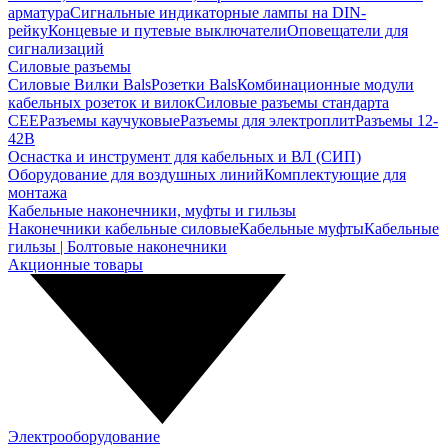
арматура
Сигнальные индикаторные лампы на DIN-
рейку
Концевые и путевые выключатели
Оповещатели для
сигнализаций
Силовые разъемы
Силовые Вилки Bals
Розетки Bals
Комбинационные модули
кабельных розеток и вилок
Силовые разъемы стандарта
CEE
Разъемы каучуковые
Разъемы для электроплит
Разъемы 12-
42В
Оснастка и инструмент для кабельных и ВЛ (СИП)
Оборудование для воздушных линий
Комплектующие для
монтажа
Кабельные наконечники, муфты и гильзы
Наконечники кабельные силовые
Кабельные муфты
Кабельные
гильзы | Болтовые наконечники
Акционные товары
Электрооборудование