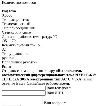
Количество полюсов
1
Род тока
0.0000
Тип расцепителя
Термомагнитный
Тип присоединения
Свержу или снизу
Диапазон рабочих температур, °C
-35...+70
Коммутируемый ток, А
32
Тип управления
ручной
Исполнение рукоятки
Рычаг
Отправьте нам вопрос по товару
«Выключатель
автоматический дифференциального тока NXBLE-63Y
1П+Н 32А 30мА электронный тип AC C 4,5кА»
и мы
ответим Вам в ближайшее рабочее время.
Ваш телефон
*
Ваш ИНН
Ваш вопрос
*