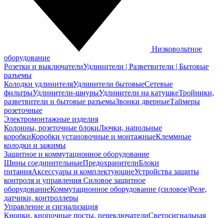
Низковольтное
оборудование
Розетки и выключатели
Удлинители | Разветвители | Бытовые
разъемы
Колодки удлинителя
Удлинители бытовые
Сетевые
фильтры
Удлинители-шнуры
Удлинители на катушке
Тройники,
разветвители и бытовые разъемы
Звонки дверные
Таймеры
розеточные
Электромонтажные изделия
Колонны, розеточные блоки
Лючки, напольные
коробки
Коробки установочные и монтажные
Клеммные
колодки и зажимы
Защитное и коммутационное оборудование
Шины соединительные
Предохранители
Блоки
питания
Аксессуары и комплектующие
Устройства защиты
контроля и управления
Силовое защитное
оборудование
Коммутационное оборудование (силовое)
Реле,
датчики, контроллеры
Управление и сигнализация
Кнопки, кнопочные посты, переключатели
Светосигнальная