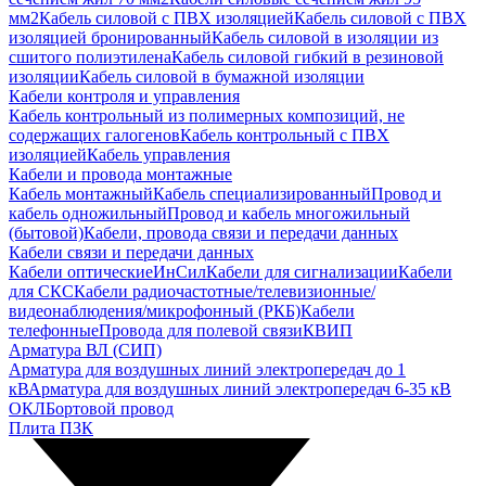
мм2
Кабель силовой с ПВХ изоляцией
Кабель силовой с ПВХ
изоляцией бронированный
Кабель силовой в изоляции из
сшитого полиэтилена
Кабель силовой гибкий в резиновой
изоляции
Кабель силовой в бумажной изоляции
Кабели контроля и управления
Кабель контрольный из полимерных композиций, не
содержащих галогенов
Кабель контрольный с ПВХ
изоляцией
Кабель управления
Кабели и провода монтажные
Кабель монтажный
Кабель специализированный
Провод и
кабель одножильный
Провод и кабель многожильный
(бытовой)
Кабели, провода связи и передачи данных
Кабели связи и передачи данных
Кабели оптические
ИнСил
Кабели для сигнализации
Кабели
для СКС
Кабели радиочастотные/телевизионные/
видеонаблюдения/микрофонный (РКБ)
Кабели
телефонные
Провода для полевой связи
КВИП
Арматура ВЛ (СИП)
Арматура для воздушных линий электропередач до 1
кВ
Арматура для воздушных линий электропередач 6-35 кВ
ОКЛ
Бортовой провод
Плита ПЗК