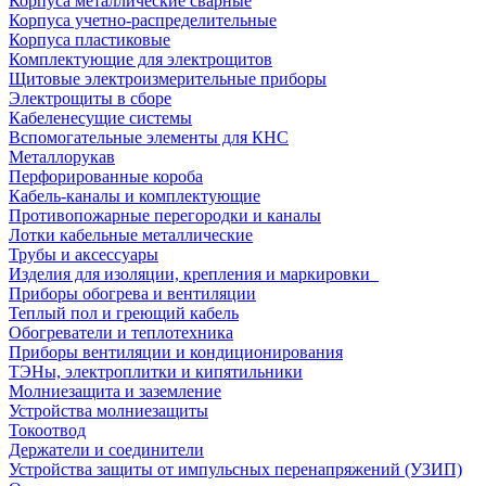
Корпуса металлические сварные
Корпуса учетно-распределительные
Корпуса пластиковые
Комплектующие для электрощитов
Щитовые электроизмерительные приборы
Электрощиты в сборе
Кабеленесущие системы
Вспомогательные элементы для КНС
Металлорукав
Перфорированные короба
Кабель-каналы и комплектующие
Противопожарные перегородки и каналы
Лотки кабельные металлические
Трубы и аксессуары
Изделия для изоляции, крепления и маркировки
Приборы обогрева и вентиляции
Теплый пол и греющий кабель
Обогреватели и теплотехника
Приборы вентиляции и кондиционирования
ТЭНы, электроплитки и кипятильники
Молниезащита и заземление
Устройства молниезащиты
Токоотвод
Держатели и соединители
Устройства защиты от импульсных перенапряжений (УЗИП)