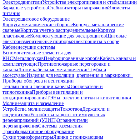
Электродвигатели
Устройства электропитания и стабилизации
Зарядные устройства
Стабилизаторы напряжения
Элементы
питания
Электрощитовое оборудование
Корпуса металлические сборные
Корпуса металлические
сварные
Корпуса учетно-распределительные
Корпуса
пластиковые
Комплектующие для электрощитов
Щитовые
электроизмерительные приборы
Электрощиты в сборе
Кабеленесущие системы
Вспомогательные элементы для
КНС
Металлорукав
Перфорированные короба
Кабель-каналы и
комплектующие
Противопожарные перегородки и
каналы
Лотки кабельные металлические
Трубы и
аксессуары
Изделия для изоляции, крепления и маркировки
Приборы обогрева и вентиляции
Теплый пол и греющий кабель
Обогреватели и
теплотехника
Приборы вентиляции и
кондиционирования
ТЭНы, электроплитки и кипятильники
Молниезащита и заземление
Устройства молниезащиты
Токоотвод
Держатели и
соединители
Устройства защиты от импульсных
перенапряжений (УЗИП)
Ограничители
перенапряжения
Системы заземления
Трансформаторное оборудование
Сухие трансформаторы
Ящики с понижающим