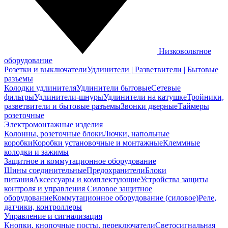
Низковольтное
оборудование
Розетки и выключатели
Удлинители | Разветвители | Бытовые
разъемы
Колодки удлинителя
Удлинители бытовые
Сетевые
фильтры
Удлинители-шнуры
Удлинители на катушке
Тройники,
разветвители и бытовые разъемы
Звонки дверные
Таймеры
розеточные
Электромонтажные изделия
Колонны, розеточные блоки
Лючки, напольные
коробки
Коробки установочные и монтажные
Клеммные
колодки и зажимы
Защитное и коммутационное оборудование
Шины соединительные
Предохранители
Блоки
питания
Аксессуары и комплектующие
Устройства защиты
контроля и управления
Силовое защитное
оборудование
Коммутационное оборудование (силовое)
Реле,
датчики, контроллеры
Управление и сигнализация
Кнопки, кнопочные посты, переключатели
Светосигнальная