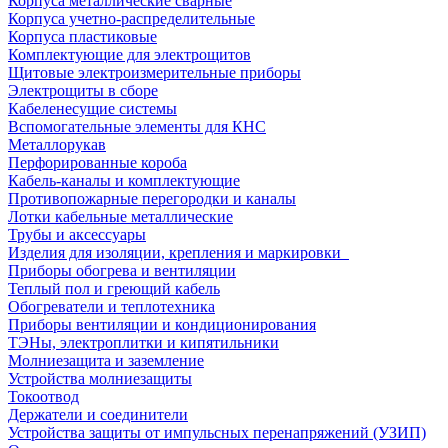
Корпуса металлические сварные
Корпуса учетно-распределительные
Корпуса пластиковые
Комплектующие для электрощитов
Щитовые электроизмерительные приборы
Электрощиты в сборе
Кабеленесущие системы
Вспомогательные элементы для КНС
Металлорукав
Перфорированные короба
Кабель-каналы и комплектующие
Противопожарные перегородки и каналы
Лотки кабельные металлические
Трубы и аксессуары
Изделия для изоляции, крепления и маркировки
Приборы обогрева и вентиляции
Теплый пол и греющий кабель
Обогреватели и теплотехника
Приборы вентиляции и кондиционирования
ТЭНы, электроплитки и кипятильники
Молниезащита и заземление
Устройства молниезащиты
Токоотвод
Держатели и соединители
Устройства защиты от импульсных перенапряжений (УЗИП)