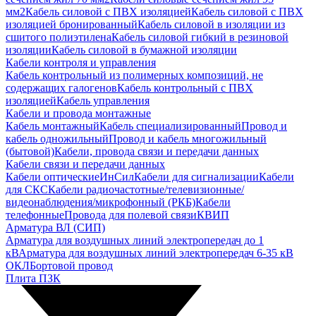
мм2
Кабель силовой с ПВХ изоляцией
Кабель силовой с ПВХ
изоляцией бронированный
Кабель силовой в изоляции из
сшитого полиэтилена
Кабель силовой гибкий в резиновой
изоляции
Кабель силовой в бумажной изоляции
Кабели контроля и управления
Кабель контрольный из полимерных композиций, не
содержащих галогенов
Кабель контрольный с ПВХ
изоляцией
Кабель управления
Кабели и провода монтажные
Кабель монтажный
Кабель специализированный
Провод и
кабель одножильный
Провод и кабель многожильный
(бытовой)
Кабели, провода связи и передачи данных
Кабели связи и передачи данных
Кабели оптические
ИнСил
Кабели для сигнализации
Кабели
для СКС
Кабели радиочастотные/телевизионные/
видеонаблюдения/микрофонный (РКБ)
Кабели
телефонные
Провода для полевой связи
КВИП
Арматура ВЛ (СИП)
Арматура для воздушных линий электропередач до 1
кВ
Арматура для воздушных линий электропередач 6-35 кВ
ОКЛ
Бортовой провод
Плита ПЗК