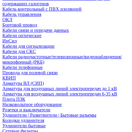
содержащих галогенов
Кабель контрольный с ПВХ изоляцией
Кабель управления
ОКЛ
Бортовой провод
Кабели связи и передачи данных
Кабели оптические
ИнСил
Кабели для сигнализации
Кабели для СКС
Кабели радиочастотные/телевизионные/видеонаблюдения/
микрофонный (РКБ)
Кабели телефонные
Провода для полевой связи
КВИП
Арматура ВЛ (СИП)
Арматура для воздушных линий электропередач до 1 кВ
Арматура для воздушных линий электропередач 6-35 кВ
Плита ПЗК
Низковольтное оборудование
Розетки и выключатели
Удлинители | Разветвители | Бытовые разъемы
Колодки удлинителя
Удлинители бытовые
Сетевые фильтры