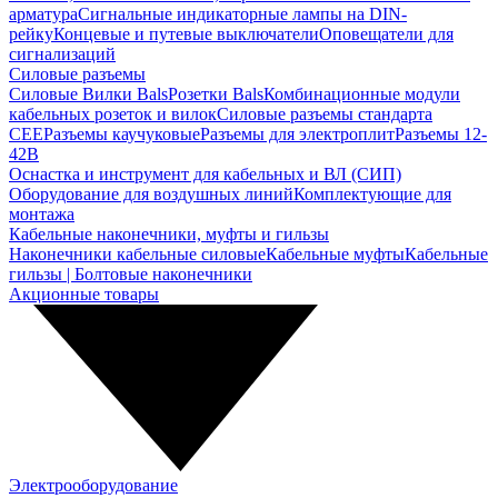
арматура
Сигнальные индикаторные лампы на DIN-
рейку
Концевые и путевые выключатели
Оповещатели для
сигнализаций
Силовые разъемы
Силовые Вилки Bals
Розетки Bals
Комбинационные модули
кабельных розеток и вилок
Силовые разъемы стандарта
CEE
Разъемы каучуковые
Разъемы для электроплит
Разъемы 12-
42В
Оснастка и инструмент для кабельных и ВЛ (СИП)
Оборудование для воздушных линий
Комплектующие для
монтажа
Кабельные наконечники, муфты и гильзы
Наконечники кабельные силовые
Кабельные муфты
Кабельные
гильзы | Болтовые наконечники
Акционные товары
Электрооборудование