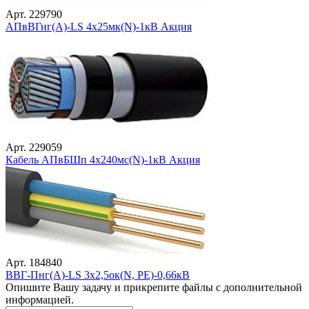
Арт. 229790
АПвВГнг(А)-LS 4х25мк(N)-1кВ Акция
Арт. 229059
Кабель АПвБШп 4х240мс(N)-1кВ Акция
Арт. 184840
ВВГ-Пнг(А)-LS 3х2,5ок(N, PE)-0,66кВ
Опишите Вашу задачу и прикрепите файлы с дополнительной
информацией.