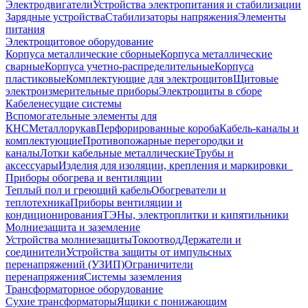
Электродвигатели
Устройства электропитания и стабилизации
Зарядные устройства
Стабилизаторы напряжения
Элементы
питания
Электрощитовое оборудование
Корпуса металлические сборные
Корпуса металлические
сварные
Корпуса учетно-распределительные
Корпуса
пластиковые
Комплектующие для электрощитов
Щитовые
электроизмерительные приборы
Электрощиты в сборе
Кабеленесущие системы
Вспомогательные элементы для
КНС
Металлорукав
Перфорированные короба
Кабель-каналы и
комплектующие
Противопожарные перегородки и
каналы
Лотки кабельные металлические
Трубы и
аксессуары
Изделия для изоляции, крепления и маркировки
Приборы обогрева и вентиляции
Теплый пол и греющий кабель
Обогреватели и
теплотехника
Приборы вентиляции и
кондиционирования
ТЭНы, электроплитки и кипятильники
Молниезащита и заземление
Устройства молниезащиты
Токоотвод
Держатели и
соединители
Устройства защиты от импульсных
перенапряжений (УЗИП)
Ограничители
перенапряжения
Системы заземления
Трансформаторное оборудование
Сухие трансформаторы
Ящики с понижающим