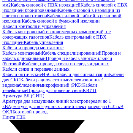
мм2
Кабель силовой с ПВХ изоляцией
Кабель силовой с ПВХ
изоляцией бронированный
Кабель силовой в изоляции из
сшитого полиэтилена
Кабель силовой гибкий в резиновой
изоляции
Кабель силовой в бумажной изоляции
Кабели контроля и управления
Кабель контрольный из полимерных композиций, не
содержащих галогенов
Кабель контрольный с ПВХ
изоляцией
Кабель управления
Кабели и провода монтажные
Кабель монтажный
Кабель специализированный
Провод и
кабель одножильный
Провод и кабель многожильный
(бытовой)
Кабели, провода связи и передачи данных
Кабели связи и передачи данных
Кабели оптические
ИнСил
Кабели для сигнализации
Кабели
для СКС
Кабели радиочастотные/телевизионные/
видеонаблюдения/микрофонный (РКБ)
Кабели
телефонные
Провода для полевой связи
КВИП
Арматура ВЛ (СИП)
Арматура для воздушных линий электропередач до 1
кВ
Арматура для воздушных линий электропередач 6-35 кВ
ОКЛ
Бортовой провод
Плита ПЗК