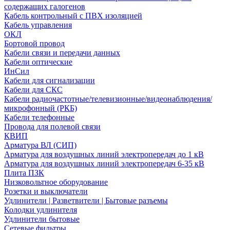
содержащих галогенов
Кабель контрольный с ПВХ изоляцией
Кабель управления
ОКЛ
Бортовой провод
Кабели связи и передачи данных
Кабели оптические
ИнСил
Кабели для сигнализации
Кабели для СКС
Кабели радиочастотные/телевизионные/видеонаблюдения/
микрофонный (РКБ)
Кабели телефонные
Провода для полевой связи
КВИП
Арматура ВЛ (СИП)
Арматура для воздушных линий электропередач до 1 кВ
Арматура для воздушных линий электропередач 6-35 кВ
Плита ПЗК
Низковольтное оборудование
Розетки и выключатели
Удлинители | Разветвители | Бытовые разъемы
Колодки удлинителя
Удлинители бытовые
Сетевые фильтры