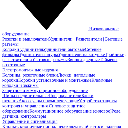
Низковольтное
оборудование
Розетки и выключатели
Удлинители | Разветвители | Бытовые
разъемы
Колодки удлинителя
Удлинители бытовые
Сетевые
фильтры
Удлинители-шнуры
Удлинители на катушке
Тройники,
разветвители и бытовые разъемы
Звонки дверные
Таймеры
розеточные
Электромонтажные изделия
Колонны, розеточные блоки
Лючки, напольные
коробки
Коробки установочные и монтажные
Клеммные
колодки и зажимы
Защитное и коммутационное оборудование
Шины соединительные
Предохранители
Блоки
питания
Аксессуары и комплектующие
Устройства защиты
контроля и управления
Силовое защитное
оборудование
Коммутационное оборудование (силовое)
Реле,
датчики, контроллеры
Управление и сигнализация
Кнопки, кнопочные посты, переключатели
Светосигнальная