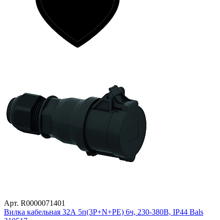
Арт. R0000071401
Вилка кабельная 32А 5п(3Р+N+PE) 6ч, 230-380В, IP44 Bals