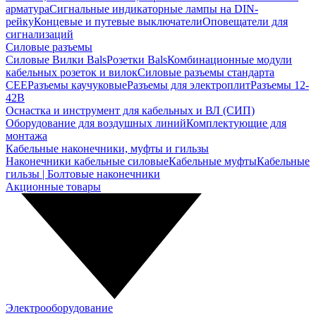
арматура
Сигнальные индикаторные лампы на DIN-
рейку
Концевые и путевые выключатели
Оповещатели для
сигнализаций
Силовые разъемы
Силовые Вилки Bals
Розетки Bals
Комбинационные модули
кабельных розеток и вилок
Силовые разъемы стандарта
CEE
Разъемы каучуковые
Разъемы для электроплит
Разъемы 12-
42В
Оснастка и инструмент для кабельных и ВЛ (СИП)
Оборудование для воздушных линий
Комплектующие для
монтажа
Кабельные наконечники, муфты и гильзы
Наконечники кабельные силовые
Кабельные муфты
Кабельные
гильзы | Болтовые наконечники
Акционные товары
Электрооборудование