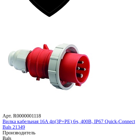
Арт. R0000001118
Вилка кабельная 16A 4п(3P+PE) 6ч, 400В, IP67 Quick-Connect
Bals 21349
Производитель
Bals