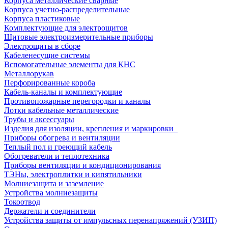
Корпуса металлические сварные
Корпуса учетно-распределительные
Корпуса пластиковые
Комплектующие для электрощитов
Щитовые электроизмерительные приборы
Электрощиты в сборе
Кабеленесущие системы
Вспомогательные элементы для КНС
Металлорукав
Перфорированные короба
Кабель-каналы и комплектующие
Противопожарные перегородки и каналы
Лотки кабельные металлические
Трубы и аксессуары
Изделия для изоляции, крепления и маркировки
Приборы обогрева и вентиляции
Теплый пол и греющий кабель
Обогреватели и теплотехника
Приборы вентиляции и кондиционирования
ТЭНы, электроплитки и кипятильники
Молниезащита и заземление
Устройства молниезащиты
Токоотвод
Держатели и соединители
Устройства защиты от импульсных перенапряжений (УЗИП)