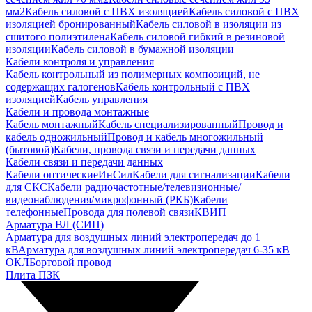
мм2
Кабель силовой с ПВХ изоляцией
Кабель силовой с ПВХ
изоляцией бронированный
Кабель силовой в изоляции из
сшитого полиэтилена
Кабель силовой гибкий в резиновой
изоляции
Кабель силовой в бумажной изоляции
Кабели контроля и управления
Кабель контрольный из полимерных композиций, не
содержащих галогенов
Кабель контрольный с ПВХ
изоляцией
Кабель управления
Кабели и провода монтажные
Кабель монтажный
Кабель специализированный
Провод и
кабель одножильный
Провод и кабель многожильный
(бытовой)
Кабели, провода связи и передачи данных
Кабели связи и передачи данных
Кабели оптические
ИнСил
Кабели для сигнализации
Кабели
для СКС
Кабели радиочастотные/телевизионные/
видеонаблюдения/микрофонный (РКБ)
Кабели
телефонные
Провода для полевой связи
КВИП
Арматура ВЛ (СИП)
Арматура для воздушных линий электропередач до 1
кВ
Арматура для воздушных линий электропередач 6-35 кВ
ОКЛ
Бортовой провод
Плита ПЗК