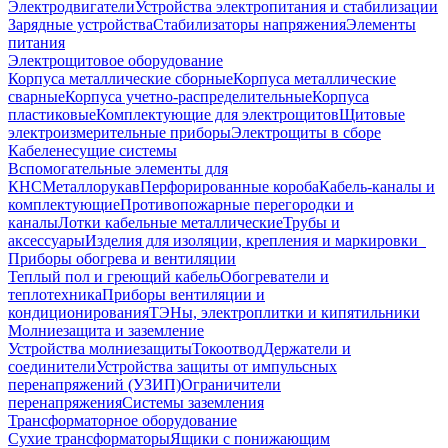
Электродвигатели
Устройства электропитания и стабилизации
Зарядные устройства
Стабилизаторы напряжения
Элементы
питания
Электрощитовое оборудование
Корпуса металлические сборные
Корпуса металлические
сварные
Корпуса учетно-распределительные
Корпуса
пластиковые
Комплектующие для электрощитов
Щитовые
электроизмерительные приборы
Электрощиты в сборе
Кабеленесущие системы
Вспомогательные элементы для
КНС
Металлорукав
Перфорированные короба
Кабель-каналы и
комплектующие
Противопожарные перегородки и
каналы
Лотки кабельные металлические
Трубы и
аксессуары
Изделия для изоляции, крепления и маркировки
Приборы обогрева и вентиляции
Теплый пол и греющий кабель
Обогреватели и
теплотехника
Приборы вентиляции и
кондиционирования
ТЭНы, электроплитки и кипятильники
Молниезащита и заземление
Устройства молниезащиты
Токоотвод
Держатели и
соединители
Устройства защиты от импульсных
перенапряжений (УЗИП)
Ограничители
перенапряжения
Системы заземления
Трансформаторное оборудование
Сухие трансформаторы
Ящики с понижающим