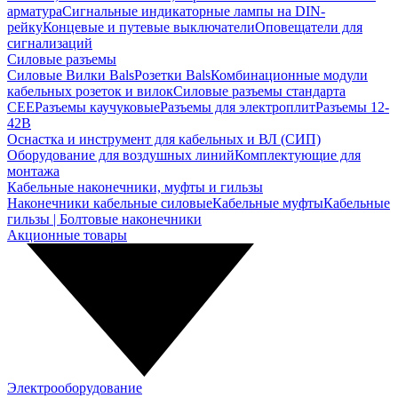
арматура
Сигнальные индикаторные лампы на DIN-
рейку
Концевые и путевые выключатели
Оповещатели для
сигнализаций
Силовые разъемы
Силовые Вилки Bals
Розетки Bals
Комбинационные модули
кабельных розеток и вилок
Силовые разъемы стандарта
CEE
Разъемы каучуковые
Разъемы для электроплит
Разъемы 12-
42В
Оснастка и инструмент для кабельных и ВЛ (СИП)
Оборудование для воздушных линий
Комплектующие для
монтажа
Кабельные наконечники, муфты и гильзы
Наконечники кабельные силовые
Кабельные муфты
Кабельные
гильзы | Болтовые наконечники
Акционные товары
Электрооборудование