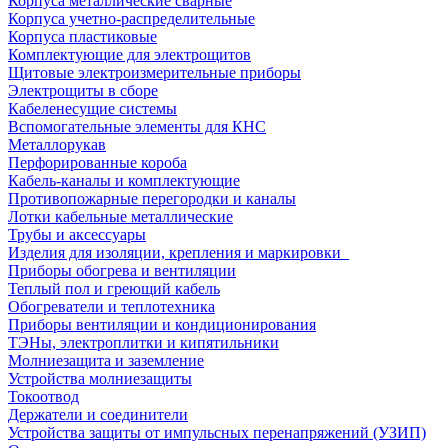
Корпуса металлические сварные
Корпуса учетно-распределительные
Корпуса пластиковые
Комплектующие для электрощитов
Щитовые электроизмерительные приборы
Электрощиты в сборе
Кабеленесущие системы
Вспомогательные элементы для КНС
Металлорукав
Перфорированные короба
Кабель-каналы и комплектующие
Противопожарные перегородки и каналы
Лотки кабельные металлические
Трубы и аксессуары
Изделия для изоляции, крепления и маркировки
Приборы обогрева и вентиляции
Теплый пол и греющий кабель
Обогреватели и теплотехника
Приборы вентиляции и кондиционирования
ТЭНы, электроплитки и кипятильники
Молниезащита и заземление
Устройства молниезащиты
Токоотвод
Держатели и соединители
Устройства защиты от импульсных перенапряжений (УЗИП)