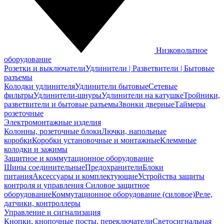
Низковольтное
оборудование
Розетки и выключатели
Удлинители | Разветвители | Бытовые
разъемы
Колодки удлинителя
Удлинители бытовые
Сетевые
фильтры
Удлинители-шнуры
Удлинители на катушке
Тройники,
разветвители и бытовые разъемы
Звонки дверные
Таймеры
розеточные
Электромонтажные изделия
Колонны, розеточные блоки
Лючки, напольные
коробки
Коробки установочные и монтажные
Клеммные
колодки и зажимы
Защитное и коммутационное оборудование
Шины соединительные
Предохранители
Блоки
питания
Аксессуары и комплектующие
Устройства защиты
контроля и управления
Силовое защитное
оборудование
Коммутационное оборудование (силовое)
Реле,
датчики, контроллеры
Управление и сигнализация
Кнопки, кнопочные посты, переключатели
Светосигнальная