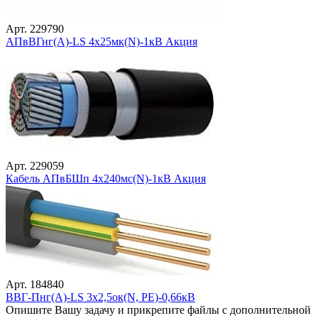
Арт. 229790
АПвВГнг(А)-LS 4х25мк(N)-1кВ Акция
Арт. 229059
Кабель АПвБШп 4х240мс(N)-1кВ Акция
Арт. 184840
ВВГ-Пнг(А)-LS 3х2,5ок(N, PE)-0,66кВ
Опишите Вашу задачу и прикрепите файлы с дополнительной