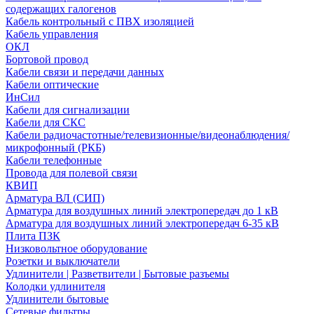
содержащих галогенов
Кабель контрольный с ПВХ изоляцией
Кабель управления
ОКЛ
Бортовой провод
Кабели связи и передачи данных
Кабели оптические
ИнСил
Кабели для сигнализации
Кабели для СКС
Кабели радиочастотные/телевизионные/видеонаблюдения/
микрофонный (РКБ)
Кабели телефонные
Провода для полевой связи
КВИП
Арматура ВЛ (СИП)
Арматура для воздушных линий электропередач до 1 кВ
Арматура для воздушных линий электропередач 6-35 кВ
Плита ПЗК
Низковольтное оборудование
Розетки и выключатели
Удлинители | Разветвители | Бытовые разъемы
Колодки удлинителя
Удлинители бытовые
Сетевые фильтры