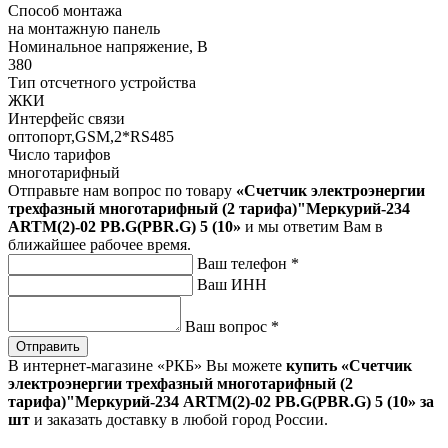
Способ монтажа
на монтажную панель
Номинальное напряжение, В
380
Тип отсчетного устройства
ЖКИ
Интерфейс связи
оптопорт,GSM,2*RS485
Число тарифов
многотарифный
Отправьте нам вопрос по товару
«Счетчик электроэнергии
трехфазный многотарифный (2 тарифа)"Меркурий-234
ARTM(2)-02 PB.G(PBR.G) 5 (10»
и мы ответим Вам в
ближайшее рабочее время.
Ваш телефон
*
Ваш ИНН
Ваш вопрос
*
Отправить
В интернет-магазине «РКБ» Вы можете
купить «Счетчик
электроэнергии трехфазный многотарифный (2
тарифа)"Меркурий-234 ARTM(2)-02 PB.G(PBR.G) 5 (10» за
шт
и заказать доставку в любой город России.