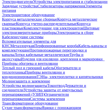
Электродвигатели
Устройства электропитания и стабилизации
Зарядные устройства
Стабилизаторы напряжения
Элементы
питания
Электрощитовое оборудование
Корпуса металлические сборные
Корпуса металлические
сварные
Корпуса учетно-распределительные
Корпуса
пластиковые
Комплектующие для электрощитов
Щитовые
электроизмерительные приборы
Электрощиты в сборе
Кабеленесущие системы
Вспомогательные элементы для
КНС
Металлорукав
Перфорированные короба
Кабель-каналы и
комплектующие
Противопожарные перегородки и
каналы
Лотки кабельные металлические
Трубы и
аксессуары
Изделия для изоляции, крепления и маркировки
Приборы обогрева и вентиляции
Теплый пол и греющий кабель
Обогреватели и
теплотехника
Приборы вентиляции и
кондиционирования
ТЭНы, электроплитки и кипятильники
Молниезащита и заземление
Устройства молниезащиты
Токоотвод
Держатели и
соединители
Устройства защиты от импульсных
перенапряжений (УЗИП)
Ограничители
перенапряжения
Системы заземления
Трансформаторное оборудование
Сухие трансформаторы
Ящики с понижающим