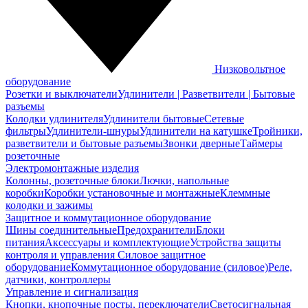
Низковольтное
оборудование
Розетки и выключатели
Удлинители | Разветвители | Бытовые
разъемы
Колодки удлинителя
Удлинители бытовые
Сетевые
фильтры
Удлинители-шнуры
Удлинители на катушке
Тройники,
разветвители и бытовые разъемы
Звонки дверные
Таймеры
розеточные
Электромонтажные изделия
Колонны, розеточные блоки
Лючки, напольные
коробки
Коробки установочные и монтажные
Клеммные
колодки и зажимы
Защитное и коммутационное оборудование
Шины соединительные
Предохранители
Блоки
питания
Аксессуары и комплектующие
Устройства защиты
контроля и управления
Силовое защитное
оборудование
Коммутационное оборудование (силовое)
Реле,
датчики, контроллеры
Управление и сигнализация
Кнопки, кнопочные посты, переключатели
Светосигнальная