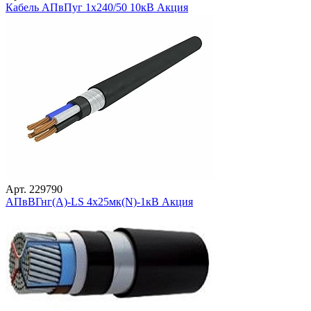
Кабель АПвПуг 1х240/50 10кВ Акция
Арт. 229790
АПвВГнг(А)-LS 4х25мк(N)-1кВ Акция