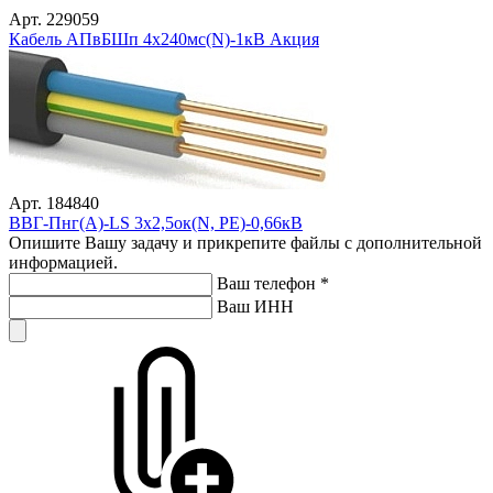
Арт. 229059
Кабель АПвБШп 4х240мс(N)-1кВ Акция
Арт. 184840
ВВГ-Пнг(А)-LS 3х2,5ок(N, PE)-0,66кВ
Опишите Вашу задачу и прикрепите файлы с дополнительной
информацией.
Ваш телефон
*
Ваш ИНН