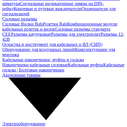
арматура
Сигнальные индикаторные лампы на DIN-
рейку
Концевые и путевые выключатели
Оповещатели для
сигнализаций
Силовые разъемы
Силовые Вилки Bals
Розетки Bals
Комбинационные модули
кабельных розеток и вилок
Силовые разъемы стандарта
CEE
Разъемы каучуковые
Разъемы для электроплит
Разъемы 12-
42В
Оснастка и инструмент для кабельных и ВЛ (СИП)
Оборудование для воздушных линий
Комплектующие для
монтажа
Кабельные наконечники, муфты и гильзы
Наконечники кабельные силовые
Кабельные муфты
Кабельные
гильзы | Болтовые наконечники
Акционные товары
Электрооборудование