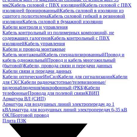
мм2
Кабель силовой с ПВХ изоляцией
Кабель силовой с ПВХ
изоляцией бронированный
Кабель силовой в изоляции из
сшитого полиэтилена
Кабель силовой гибкий в резиновой
изоляции
Кабель силовой в бумажной изоляции
Кабели контроля и управления
Кабель контрольный из полимерных композиций, не
содержащих галогенов
Кабель контрольный с ПВХ
изоляцией
Кабель управления
Кабели и провода монтажные
Кабель монтажный
Кабель специализированный
Провод и
кабель одножильный
Провод и кабель многожильный
(бытовой)
Кабели, провода связи и передачи данных
Кабели связи и передачи данных
Кабели оптические
ИнСил
Кабели для сигнализации
Кабели
для СКС
Кабели радиочастотные/телевизионные/
видеонаблюдения/микрофонный (РКБ)
Кабели
телефонные
Провода для полевой связи
КВИП
Арматура ВЛ (СИП)
Арматура для воздушных линий электропередач до 1
кВ
Арматура для воздушных линий электропередач 6-35 кВ
ОКЛ
Бортовой провод
Плита ПЗК