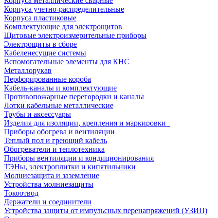
Корпуса металлические сварные
Корпуса учетно-распределительные
Корпуса пластиковые
Комплектующие для электрощитов
Щитовые электроизмерительные приборы
Электрощиты в сборе
Кабеленесущие системы
Вспомогательные элементы для КНС
Металлорукав
Перфорированные короба
Кабель-каналы и комплектующие
Противопожарные перегородки и каналы
Лотки кабельные металлические
Трубы и аксессуары
Изделия для изоляции, крепления и маркировки
Приборы обогрева и вентиляции
Теплый пол и греющий кабель
Обогреватели и теплотехника
Приборы вентиляции и кондиционирования
ТЭНы, электроплитки и кипятильники
Молниезащита и заземление
Устройства молниезащиты
Токоотвод
Держатели и соединители
Устройства защиты от импульсных перенапряжений (УЗИП)