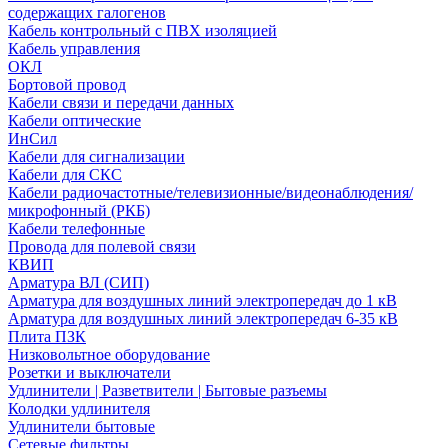
содержащих галогенов
Кабель контрольный с ПВХ изоляцией
Кабель управления
ОКЛ
Бортовой провод
Кабели связи и передачи данных
Кабели оптические
ИнСил
Кабели для сигнализации
Кабели для СКС
Кабели радиочастотные/телевизионные/видеонаблюдения/
микрофонный (РКБ)
Кабели телефонные
Провода для полевой связи
КВИП
Арматура ВЛ (СИП)
Арматура для воздушных линий электропередач до 1 кВ
Арматура для воздушных линий электропередач 6-35 кВ
Плита ПЗК
Низковольтное оборудование
Розетки и выключатели
Удлинители | Разветвители | Бытовые разъемы
Колодки удлинителя
Удлинители бытовые
Сетевые фильтры