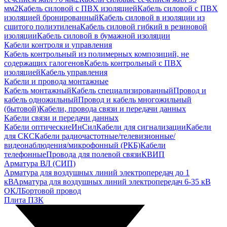
мм2
Кабель силовой с ПВХ изоляцией
Кабель силовой с ПВХ
изоляцией бронированный
Кабель силовой в изоляции из
сшитого полиэтилена
Кабель силовой гибкий в резиновой
изоляции
Кабель силовой в бумажной изоляции
Кабели контроля и управления
Кабель контрольный из полимерных композиций, не
содержащих галогенов
Кабель контрольный с ПВХ
изоляцией
Кабель управления
Кабели и провода монтажные
Кабель монтажный
Кабель специализированный
Провод и
кабель одножильный
Провод и кабель многожильный
(бытовой)
Кабели, провода связи и передачи данных
Кабели связи и передачи данных
Кабели оптические
ИнСил
Кабели для сигнализации
Кабели
для СКС
Кабели радиочастотные/телевизионные/
видеонаблюдения/микрофонный (РКБ)
Кабели
телефонные
Провода для полевой связи
КВИП
Арматура ВЛ (СИП)
Арматура для воздушных линий электропередач до 1
кВ
Арматура для воздушных линий электропередач 6-35 кВ
ОКЛ
Бортовой провод
Плита ПЗК