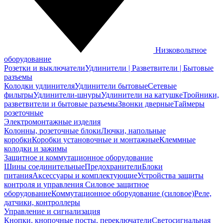
Низковольтное
оборудование
Розетки и выключатели
Удлинители | Разветвители | Бытовые
разъемы
Колодки удлинителя
Удлинители бытовые
Сетевые
фильтры
Удлинители-шнуры
Удлинители на катушке
Тройники,
разветвители и бытовые разъемы
Звонки дверные
Таймеры
розеточные
Электромонтажные изделия
Колонны, розеточные блоки
Лючки, напольные
коробки
Коробки установочные и монтажные
Клеммные
колодки и зажимы
Защитное и коммутационное оборудование
Шины соединительные
Предохранители
Блоки
питания
Аксессуары и комплектующие
Устройства защиты
контроля и управления
Силовое защитное
оборудование
Коммутационное оборудование (силовое)
Реле,
датчики, контроллеры
Управление и сигнализация
Кнопки, кнопочные посты, переключатели
Светосигнальная