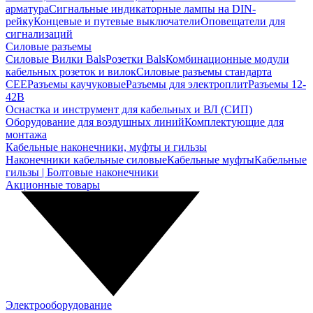
арматура
Сигнальные индикаторные лампы на DIN-
рейку
Концевые и путевые выключатели
Оповещатели для
сигнализаций
Силовые разъемы
Силовые Вилки Bals
Розетки Bals
Комбинационные модули
кабельных розеток и вилок
Силовые разъемы стандарта
CEE
Разъемы каучуковые
Разъемы для электроплит
Разъемы 12-
42В
Оснастка и инструмент для кабельных и ВЛ (СИП)
Оборудование для воздушных линий
Комплектующие для
монтажа
Кабельные наконечники, муфты и гильзы
Наконечники кабельные силовые
Кабельные муфты
Кабельные
гильзы | Болтовые наконечники
Акционные товары
Электрооборудование