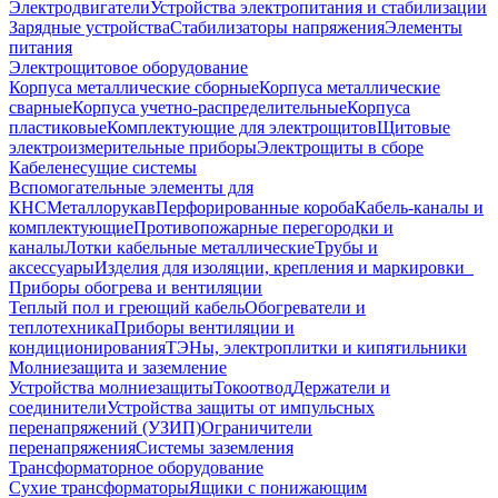
Электродвигатели
Устройства электропитания и стабилизации
Зарядные устройства
Стабилизаторы напряжения
Элементы
питания
Электрощитовое оборудование
Корпуса металлические сборные
Корпуса металлические
сварные
Корпуса учетно-распределительные
Корпуса
пластиковые
Комплектующие для электрощитов
Щитовые
электроизмерительные приборы
Электрощиты в сборе
Кабеленесущие системы
Вспомогательные элементы для
КНС
Металлорукав
Перфорированные короба
Кабель-каналы и
комплектующие
Противопожарные перегородки и
каналы
Лотки кабельные металлические
Трубы и
аксессуары
Изделия для изоляции, крепления и маркировки
Приборы обогрева и вентиляции
Теплый пол и греющий кабель
Обогреватели и
теплотехника
Приборы вентиляции и
кондиционирования
ТЭНы, электроплитки и кипятильники
Молниезащита и заземление
Устройства молниезащиты
Токоотвод
Держатели и
соединители
Устройства защиты от импульсных
перенапряжений (УЗИП)
Ограничители
перенапряжения
Системы заземления
Трансформаторное оборудование
Сухие трансформаторы
Ящики с понижающим