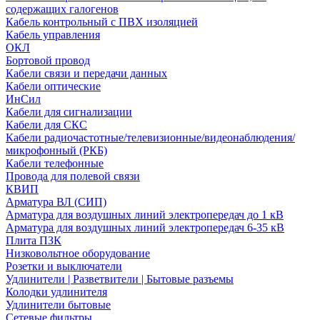
содержащих галогенов
Кабель контрольный с ПВХ изоляцией
Кабель управления
ОКЛ
Бортовой провод
Кабели связи и передачи данных
Кабели оптические
ИнСил
Кабели для сигнализации
Кабели для СКС
Кабели радиочастотные/телевизионные/видеонаблюдения/
микрофонный (РКБ)
Кабели телефонные
Провода для полевой связи
КВИП
Арматура ВЛ (СИП)
Арматура для воздушных линий электропередач до 1 кВ
Арматура для воздушных линий электропередач 6-35 кВ
Плита ПЗК
Низковольтное оборудование
Розетки и выключатели
Удлинители | Разветвители | Бытовые разъемы
Колодки удлинителя
Удлинители бытовые
Сетевые фильтры