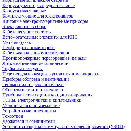
Корпуса металлические сварные
Корпуса учетно-распределительные
Корпуса пластиковые
Комплектующие для электрощитов
Щитовые электроизмерительные приборы
Электрощиты в сборе
Кабеленесущие системы
Вспомогательные элементы для КНС
Металлорукав
Перфорированные короба
Кабель-каналы и комплектующие
Противопожарные перегородки и каналы
Лотки кабельные металлические
Трубы и аксессуары
Изделия для изоляции, крепления и маркировки
Приборы обогрева и вентиляции
Теплый пол и греющий кабель
Обогреватели и теплотехника
Приборы вентиляции и кондиционирования
ТЭНы, электроплитки и кипятильники
Молниезащита и заземление
Устройства молниезащиты
Токоотвод
Держатели и соединители
Устройства защиты от импульсных перенапряжений (УЗИП)