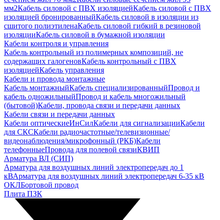
мм2
Кабель силовой с ПВХ изоляцией
Кабель силовой с ПВХ
изоляцией бронированный
Кабель силовой в изоляции из
сшитого полиэтилена
Кабель силовой гибкий в резиновой
изоляции
Кабель силовой в бумажной изоляции
Кабели контроля и управления
Кабель контрольный из полимерных композиций, не
содержащих галогенов
Кабель контрольный с ПВХ
изоляцией
Кабель управления
Кабели и провода монтажные
Кабель монтажный
Кабель специализированный
Провод и
кабель одножильный
Провод и кабель многожильный
(бытовой)
Кабели, провода связи и передачи данных
Кабели связи и передачи данных
Кабели оптические
ИнСил
Кабели для сигнализации
Кабели
для СКС
Кабели радиочастотные/телевизионные/
видеонаблюдения/микрофонный (РКБ)
Кабели
телефонные
Провода для полевой связи
КВИП
Арматура ВЛ (СИП)
Арматура для воздушных линий электропередач до 1
кВ
Арматура для воздушных линий электропередач 6-35 кВ
ОКЛ
Бортовой провод
Плита ПЗК