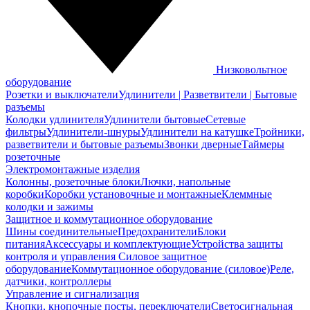
Низковольтное
оборудование
Розетки и выключатели
Удлинители | Разветвители | Бытовые
разъемы
Колодки удлинителя
Удлинители бытовые
Сетевые
фильтры
Удлинители-шнуры
Удлинители на катушке
Тройники,
разветвители и бытовые разъемы
Звонки дверные
Таймеры
розеточные
Электромонтажные изделия
Колонны, розеточные блоки
Лючки, напольные
коробки
Коробки установочные и монтажные
Клеммные
колодки и зажимы
Защитное и коммутационное оборудование
Шины соединительные
Предохранители
Блоки
питания
Аксессуары и комплектующие
Устройства защиты
контроля и управления
Силовое защитное
оборудование
Коммутационное оборудование (силовое)
Реле,
датчики, контроллеры
Управление и сигнализация
Кнопки, кнопочные посты, переключатели
Светосигнальная