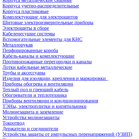
Корпуса металлические сварные
Корпуса учетно-распределительные
Корпуса пластиковые
Комплектующие для электрощитов
Щитовые электроизмерительные приборы
Электрощиты в сборе
Кабеленесущие системы
Вспомогательные элементы для КНС
Металлорукав
Перфорированные короба
Кабель-каналы и комплектующие
Противопожарные перегородки и каналы
Лотки кабельные металлические
Трубы и аксессуары
Изделия для изоляции, крепления и маркировки
Приборы обогрева и вентиляции
Теплый пол и греющий кабель
Обогреватели и теплотехника
Приборы вентиляции и кондиционирования
ТЭНы, электроплитки и кипятильники
Молниезащита и заземление
Устройства молниезащиты
Токоотвод
Держатели и соединители
Устройства защиты от импульсных перенапряжений (УЗИП)