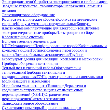
Электродвигатели
Устройства электропитания и стабилизации
Зарядные устройства
Стабилизаторы напряжения
Элементы
питания
Электрощитовое оборудование
Корпуса металлические сборные
Корпуса металлические
сварные
Корпуса учетно-распределительные
Корпуса
пластиковые
Комплектующие для электрощитов
Щитовые
электроизмерительные приборы
Электрощиты в сборе
Кабеленесущие системы
Вспомогательные элементы для
КНС
Металлорукав
Перфорированные короба
Кабель-каналы и
комплектующие
Противопожарные перегородки и
каналы
Лотки кабельные металлические
Трубы и
аксессуары
Изделия для изоляции, крепления и маркировки
Приборы обогрева и вентиляции
Теплый пол и греющий кабель
Обогреватели и
теплотехника
Приборы вентиляции и
кондиционирования
ТЭНы, электроплитки и кипятильники
Молниезащита и заземление
Устройства молниезащиты
Токоотвод
Держатели и
соединители
Устройства защиты от импульсных
перенапряжений (УЗИП)
Ограничители
перенапряжения
Системы заземления
Трансформаторное оборудование
Сухие трансформаторы
Ящики с понижающим