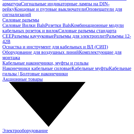
арматура
Сигнальные индикаторные лампы на DIN-
рейку
Концевые и путевые выключатели
Оповещатели для
сигнализаций
Силовые разъемы
Силовые Вилки Bals
Розетки Bals
Комбинационные модули
кабельных розеток и вилок
Силовые разъемы стандарта
CEE
Разъемы каучуковые
Разъемы для электроплит
Разъемы 12-
42В
Оснастка и инструмент для кабельных и ВЛ (СИП)
Оборудование для воздушных линий
Комплектующие для
монтажа
Кабельные наконечники, муфты и гильзы
Наконечники кабельные силовые
Кабельные муфты
Кабельные
гильзы | Болтовые наконечники
Акционные товары
Электрооборудование