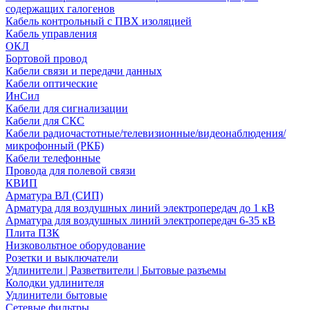
содержащих галогенов
Кабель контрольный с ПВХ изоляцией
Кабель управления
ОКЛ
Бортовой провод
Кабели связи и передачи данных
Кабели оптические
ИнСил
Кабели для сигнализации
Кабели для СКС
Кабели радиочастотные/телевизионные/видеонаблюдения/
микрофонный (РКБ)
Кабели телефонные
Провода для полевой связи
КВИП
Арматура ВЛ (СИП)
Арматура для воздушных линий электропередач до 1 кВ
Арматура для воздушных линий электропередач 6-35 кВ
Плита ПЗК
Низковольтное оборудование
Розетки и выключатели
Удлинители | Разветвители | Бытовые разъемы
Колодки удлинителя
Удлинители бытовые
Сетевые фильтры