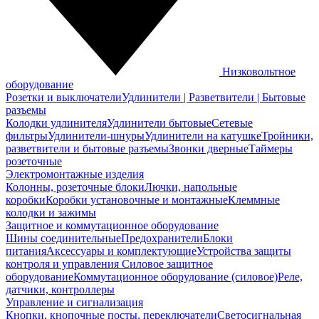
Низковольтное
оборудование
Розетки и выключатели
Удлинители | Разветвители | Бытовые
разъемы
Колодки удлинителя
Удлинители бытовые
Сетевые
фильтры
Удлинители-шнуры
Удлинители на катушке
Тройники,
разветвители и бытовые разъемы
Звонки дверные
Таймеры
розеточные
Электромонтажные изделия
Колонны, розеточные блоки
Лючки, напольные
коробки
Коробки установочные и монтажные
Клеммные
колодки и зажимы
Защитное и коммутационное оборудование
Шины соединительные
Предохранители
Блоки
питания
Аксессуары и комплектующие
Устройства защиты
контроля и управления
Силовое защитное
оборудование
Коммутационное оборудование (силовое)
Реле,
датчики, контроллеры
Управление и сигнализация
Кнопки, кнопочные посты, переключатели
Светосигнальная