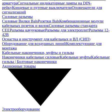
арматура
Сигнальные индикаторные лампы на DIN-
рейку
Концевые и путевые выключатели
Оповещатели для
сигнализаций
Силовые разъемы
Силовые Вилки Bals
Розетки Bals
Комбинационные модули
кабельных розеток и вилок
Силовые разъемы стандарта
CEE
Разъемы каучуковые
Разъемы для электроплит
Разъемы 12-
42В
Оснастка и инструмент для кабельных и ВЛ (СИП)
Оборудование для воздушных линий
Комплектующие для
монтажа
Кабельные наконечники, муфты и гильзы
Наконечники кабельные силовые
Кабельные муфты
Кабельные
гильзы | Болтовые наконечники
Акционные товары
Электрооборудование