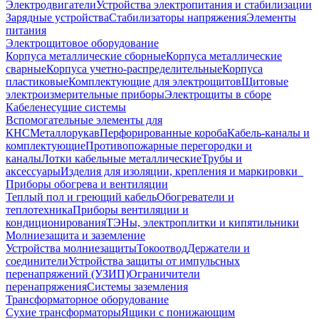
Электродвигатели
Устройства электропитания и стабилизации
Зарядные устройства
Стабилизаторы напряжения
Элементы
питания
Электрощитовое оборудование
Корпуса металлические сборные
Корпуса металлические
сварные
Корпуса учетно-распределительные
Корпуса
пластиковые
Комплектующие для электрощитов
Щитовые
электроизмерительные приборы
Электрощиты в сборе
Кабеленесущие системы
Вспомогательные элементы для
КНС
Металлорукав
Перфорированные короба
Кабель-каналы и
комплектующие
Противопожарные перегородки и
каналы
Лотки кабельные металлические
Трубы и
аксессуары
Изделия для изоляции, крепления и маркировки
Приборы обогрева и вентиляции
Теплый пол и греющий кабель
Обогреватели и
теплотехника
Приборы вентиляции и
кондиционирования
ТЭНы, электроплитки и кипятильники
Молниезащита и заземление
Устройства молниезащиты
Токоотвод
Держатели и
соединители
Устройства защиты от импульсных
перенапряжений (УЗИП)
Ограничители
перенапряжения
Системы заземления
Трансформаторное оборудование
Сухие трансформаторы
Ящики с понижающим