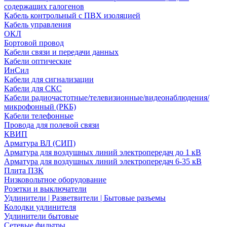
содержащих галогенов
Кабель контрольный с ПВХ изоляцией
Кабель управления
ОКЛ
Бортовой провод
Кабели связи и передачи данных
Кабели оптические
ИнСил
Кабели для сигнализации
Кабели для СКС
Кабели радиочастотные/телевизионные/видеонаблюдения/
микрофонный (РКБ)
Кабели телефонные
Провода для полевой связи
КВИП
Арматура ВЛ (СИП)
Арматура для воздушных линий электропередач до 1 кВ
Арматура для воздушных линий электропередач 6-35 кВ
Плита ПЗК
Низковольтное оборудование
Розетки и выключатели
Удлинители | Разветвители | Бытовые разъемы
Колодки удлинителя
Удлинители бытовые
Сетевые фильтры