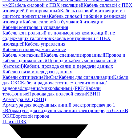
мм2
Кабель силовой с ПВХ изоляцией
Кабель силовой с ПВХ
изоляцией бронированный
Кабель силовой в изоляции из
сшитого полиэтилена
Кабель силовой гибкий в резиновой
изоляции
Кабель силовой в бумажной изоляции
Кабели контроля и управления
Кабель контрольный из полимерных композиций, не
содержащих галогенов
Кабель контрольный с ПВХ
изоляцией
Кабель управления
Кабели и провода монтажные
Кабель монтажный
Кабель специализированный
Провод и
кабель одножильный
Провод и кабель многожильный
(бытовой)
Кабели, провода связи и передачи данных
Кабели связи и передачи данных
Кабели оптические
ИнСил
Кабели для сигнализации
Кабели
для СКС
Кабели радиочастотные/телевизионные/
видеонаблюдения/микрофонный (РКБ)
Кабели
телефонные
Провода для полевой связи
КВИП
Арматура ВЛ (СИП)
Арматура для воздушных линий электропередач до 1
кВ
Арматура для воздушных линий электропередач 6-35 кВ
ОКЛ
Бортовой провод
Плита ПЗК