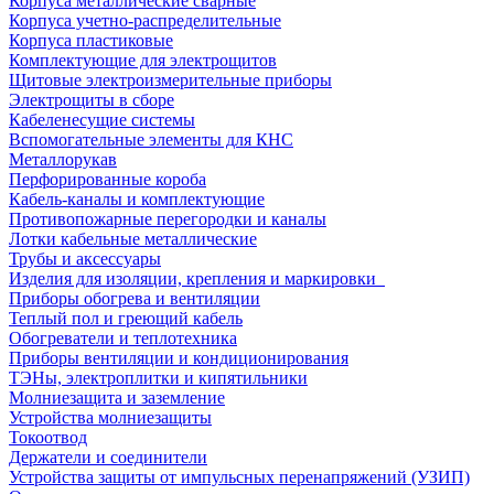
Корпуса металлические сварные
Корпуса учетно-распределительные
Корпуса пластиковые
Комплектующие для электрощитов
Щитовые электроизмерительные приборы
Электрощиты в сборе
Кабеленесущие системы
Вспомогательные элементы для КНС
Металлорукав
Перфорированные короба
Кабель-каналы и комплектующие
Противопожарные перегородки и каналы
Лотки кабельные металлические
Трубы и аксессуары
Изделия для изоляции, крепления и маркировки
Приборы обогрева и вентиляции
Теплый пол и греющий кабель
Обогреватели и теплотехника
Приборы вентиляции и кондиционирования
ТЭНы, электроплитки и кипятильники
Молниезащита и заземление
Устройства молниезащиты
Токоотвод
Держатели и соединители
Устройства защиты от импульсных перенапряжений (УЗИП)