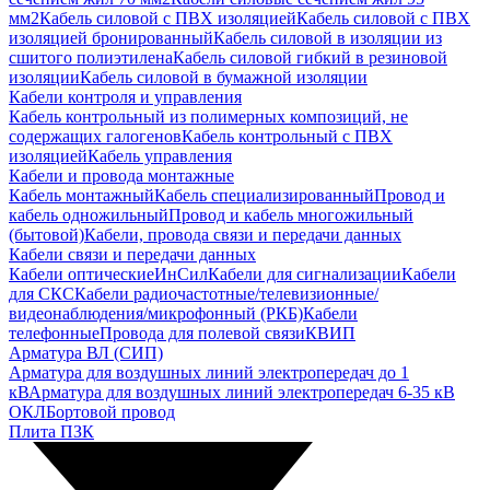
мм2
Кабель силовой с ПВХ изоляцией
Кабель силовой с ПВХ
изоляцией бронированный
Кабель силовой в изоляции из
сшитого полиэтилена
Кабель силовой гибкий в резиновой
изоляции
Кабель силовой в бумажной изоляции
Кабели контроля и управления
Кабель контрольный из полимерных композиций, не
содержащих галогенов
Кабель контрольный с ПВХ
изоляцией
Кабель управления
Кабели и провода монтажные
Кабель монтажный
Кабель специализированный
Провод и
кабель одножильный
Провод и кабель многожильный
(бытовой)
Кабели, провода связи и передачи данных
Кабели связи и передачи данных
Кабели оптические
ИнСил
Кабели для сигнализации
Кабели
для СКС
Кабели радиочастотные/телевизионные/
видеонаблюдения/микрофонный (РКБ)
Кабели
телефонные
Провода для полевой связи
КВИП
Арматура ВЛ (СИП)
Арматура для воздушных линий электропередач до 1
кВ
Арматура для воздушных линий электропередач 6-35 кВ
ОКЛ
Бортовой провод
Плита ПЗК