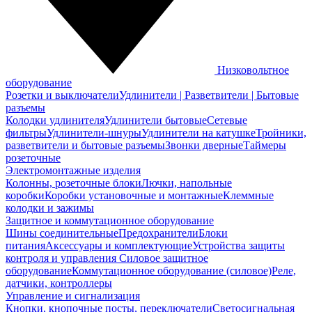
Низковольтное
оборудование
Розетки и выключатели
Удлинители | Разветвители | Бытовые
разъемы
Колодки удлинителя
Удлинители бытовые
Сетевые
фильтры
Удлинители-шнуры
Удлинители на катушке
Тройники,
разветвители и бытовые разъемы
Звонки дверные
Таймеры
розеточные
Электромонтажные изделия
Колонны, розеточные блоки
Лючки, напольные
коробки
Коробки установочные и монтажные
Клеммные
колодки и зажимы
Защитное и коммутационное оборудование
Шины соединительные
Предохранители
Блоки
питания
Аксессуары и комплектующие
Устройства защиты
контроля и управления
Силовое защитное
оборудование
Коммутационное оборудование (силовое)
Реле,
датчики, контроллеры
Управление и сигнализация
Кнопки, кнопочные посты, переключатели
Светосигнальная