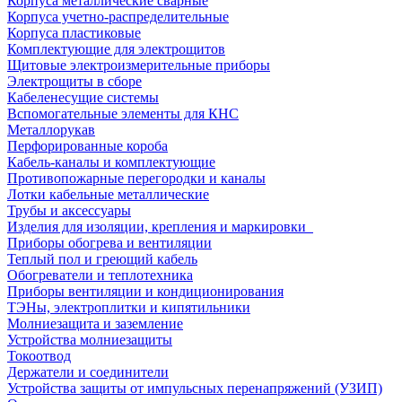
Корпуса металлические сварные
Корпуса учетно-распределительные
Корпуса пластиковые
Комплектующие для электрощитов
Щитовые электроизмерительные приборы
Электрощиты в сборе
Кабеленесущие системы
Вспомогательные элементы для КНС
Металлорукав
Перфорированные короба
Кабель-каналы и комплектующие
Противопожарные перегородки и каналы
Лотки кабельные металлические
Трубы и аксессуары
Изделия для изоляции, крепления и маркировки
Приборы обогрева и вентиляции
Теплый пол и греющий кабель
Обогреватели и теплотехника
Приборы вентиляции и кондиционирования
ТЭНы, электроплитки и кипятильники
Молниезащита и заземление
Устройства молниезащиты
Токоотвод
Держатели и соединители
Устройства защиты от импульсных перенапряжений (УЗИП)