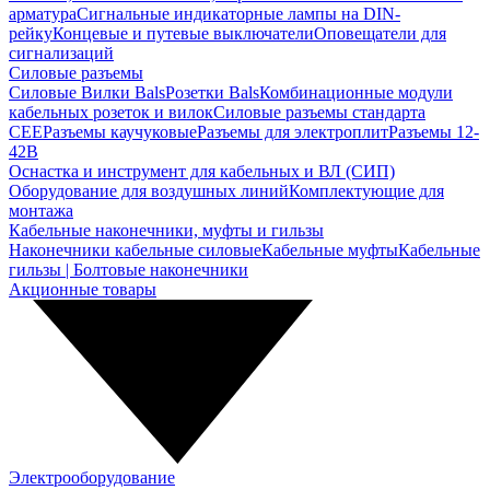
арматура
Сигнальные индикаторные лампы на DIN-
рейку
Концевые и путевые выключатели
Оповещатели для
сигнализаций
Силовые разъемы
Силовые Вилки Bals
Розетки Bals
Комбинационные модули
кабельных розеток и вилок
Силовые разъемы стандарта
CEE
Разъемы каучуковые
Разъемы для электроплит
Разъемы 12-
42В
Оснастка и инструмент для кабельных и ВЛ (СИП)
Оборудование для воздушных линий
Комплектующие для
монтажа
Кабельные наконечники, муфты и гильзы
Наконечники кабельные силовые
Кабельные муфты
Кабельные
гильзы | Болтовые наконечники
Акционные товары
Электрооборудование