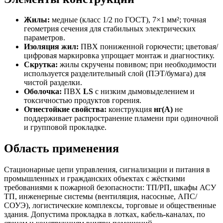
Жилы:
медные (класс 1/2 по ГОСТ), 7×1 мм²; точная
геометрия сечения для стабильных электрических
параметров.
Изоляция жил:
ПВХ пониженной горючести; цветовая/
цифровая маркировка упрощает монтаж и диагностику.
Скрутка:
жилы скручены повивом; при необходимости
используется разделительный слой (ПЭТ/бумага) для
чистой разделки.
Оболочка:
ПВХ
LS
с низким дымовыделением и
токсичностью продуктов горения.
Огнестойкие свойства:
конструкция
нг(А)
не
поддерживает распространение пламени при одиночной
и групповой прокладке.
Область применения
Стационарные цепи управления, сигнализации и питания в
промышленных и гражданских объектах с жёсткими
требованиями к пожарной безопасности: ТП/РП, шкафы АСУ
ТП, инженерные системы (вентиляция, насосные, АПС/
СОУЭ), логистические комплексы, торговые и общественные
здания. Допустима прокладка в лотках, кабель-каналах, по