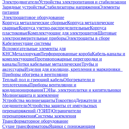
Электродвигатели
Устройства электропитания и стабилизации
Зарядные устройства
Стабилизаторы напряжения
Элементы
питания
Электрощитовое оборудование
Корпуса металлические сборные
Корпуса металлические
сварные
Корпуса учетно-распределительные
Корпуса
пластиковые
Комплектующие для электрощитов
Щитовые
электроизмерительные приборы
Электрощиты в сборе
Кабеленесущие системы
Вспомогательные элементы для
КНС
Металлорукав
Перфорированные короба
Кабель-каналы и
комплектующие
Противопожарные перегородки и
каналы
Лотки кабельные металлические
Трубы и
аксессуары
Изделия для изоляции, крепления и маркировки
Приборы обогрева и вентиляции
Теплый пол и греющий кабель
Обогреватели и
теплотехника
Приборы вентиляции и
кондиционирования
ТЭНы, электроплитки и кипятильники
Молниезащита и заземление
Устройства молниезащиты
Токоотвод
Держатели и
соединители
Устройства защиты от импульсных
перенапряжений (УЗИП)
Ограничители
перенапряжения
Системы заземления
Трансформаторное оборудование
Сухие трансформаторы
Ящики с понижающим