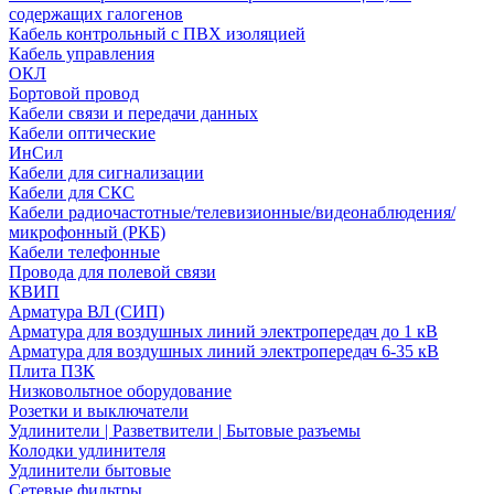
содержащих галогенов
Кабель контрольный с ПВХ изоляцией
Кабель управления
ОКЛ
Бортовой провод
Кабели связи и передачи данных
Кабели оптические
ИнСил
Кабели для сигнализации
Кабели для СКС
Кабели радиочастотные/телевизионные/видеонаблюдения/
микрофонный (РКБ)
Кабели телефонные
Провода для полевой связи
КВИП
Арматура ВЛ (СИП)
Арматура для воздушных линий электропередач до 1 кВ
Арматура для воздушных линий электропередач 6-35 кВ
Плита ПЗК
Низковольтное оборудование
Розетки и выключатели
Удлинители | Разветвители | Бытовые разъемы
Колодки удлинителя
Удлинители бытовые
Сетевые фильтры