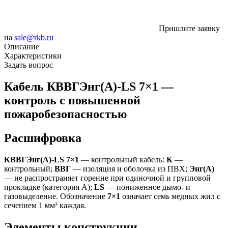
Пришлите заявку
на
sale@rkb.ru
Описание
Характеристики
Задать вопрос
Кабель КВВГЭнг(А)-LS 7×1 —
контроль с повышенной
пожаробезопасностью
Расшифровка
КВВГЭнг(А)-LS 7×1
— контрольный кабель:
К
—
контрольный;
ВВГ
— изоляция и оболочка из ПВХ;
Энг(А)
— не распространяет горение при одиночной и групповой
прокладке (категория А);
LS
— пониженное дымо- и
газовыделение. Обозначение
7×1
означает семь медных жил с
сечением 1 мм² каждая.
Элементы конструкции