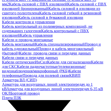
мм2
Кабель силовой с ПВХ изоляцией
Кабель силовой с ПВХ
изоляцией бронированный
Кабель силовой в изоляции из
сшитого полиэтилена
Кабель силовой гибкий в резиновой
изоляции
Кабель силовой в бумажной изоляции
Кабели контроля и управления
Кабель контрольный из полимерных композиций, не
содержащих галогенов
Кабель контрольный с ПВХ
изоляцией
Кабель управления
Кабели и провода монтажные
Кабель монтажный
Кабель специализированный
Провод и
кабель одножильный
Провод и кабель многожильный
(бытовой)
Кабели, провода связи и передачи данных
Кабели связи и передачи данных
Кабели оптические
ИнСил
Кабели для сигнализации
Кабели
для СКС
Кабели радиочастотные/телевизионные/
видеонаблюдения/микрофонный (РКБ)
Кабели
телефонные
Провода для полевой связи
КВИП
Арматура ВЛ (СИП)
Арматура для воздушных линий электропередач до 1
кВ
Арматура для воздушных линий электропередач 6-35 кВ
ОКЛ
Бортовой провод
Плита ПЗК