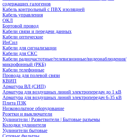
содержащих галогенов
Кабель контрольный с ПВХ изоляцией
Кабель управления
ОКЛ
Бортовой провод
Кабели связи и передачи данных
Кабели оптические
ИнСил
Кабели для сигнализации
Кабели для СКС
Кабели радиочастотные/телевизионные/видеонаблюдения/
микрофонный (РКБ)
Кабели телефонные
Провода для полевой связи
КВИП
Арматура ВЛ (СИП)
Арматура для воздушных линий электропередач до 1 кВ
Арматура для воздушных линий электропередач 6-35 кВ
Плита ПЗК
Низковольтное оборудование
Розетки и выключатели
Удлинители | Разветвители | Бытовые разъемы
Колодки удлинителя
Удлинители бытовые
Сетевые фильтры