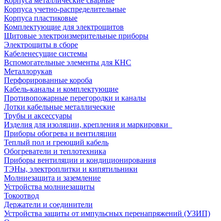
Корпуса металлические сварные
Корпуса учетно-распределительные
Корпуса пластиковые
Комплектующие для электрощитов
Щитовые электроизмерительные приборы
Электрощиты в сборе
Кабеленесущие системы
Вспомогательные элементы для КНС
Металлорукав
Перфорированные короба
Кабель-каналы и комплектующие
Противопожарные перегородки и каналы
Лотки кабельные металлические
Трубы и аксессуары
Изделия для изоляции, крепления и маркировки
Приборы обогрева и вентиляции
Теплый пол и греющий кабель
Обогреватели и теплотехника
Приборы вентиляции и кондиционирования
ТЭНы, электроплитки и кипятильники
Молниезащита и заземление
Устройства молниезащиты
Токоотвод
Держатели и соединители
Устройства защиты от импульсных перенапряжений (УЗИП)