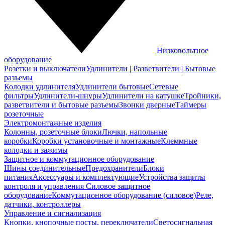
Низковольтное
оборудование
Розетки и выключатели
Удлинители | Разветвители | Бытовые
разъемы
Колодки удлинителя
Удлинители бытовые
Сетевые
фильтры
Удлинители-шнуры
Удлинители на катушке
Тройники,
разветвители и бытовые разъемы
Звонки дверные
Таймеры
розеточные
Электромонтажные изделия
Колонны, розеточные блоки
Лючки, напольные
коробки
Коробки установочные и монтажные
Клеммные
колодки и зажимы
Защитное и коммутационное оборудование
Шины соединительные
Предохранители
Блоки
питания
Аксессуары и комплектующие
Устройства защиты
контроля и управления
Силовое защитное
оборудование
Коммутационное оборудование (силовое)
Реле,
датчики, контроллеры
Управление и сигнализация
Кнопки, кнопочные посты, переключатели
Светосигнальная