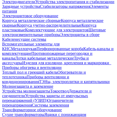
Электродвигатели
Устройства электропитания и стабилизации
Зарядные устройства
Стабилизаторы напряжения
Элементы
питания
Электрощитовое оборудование
Корпуса металлические сборные
Корпуса металлические
сварные
Корпуса учетно-распределительные
Корпуса
пластиковые
Комплектующие для электрощитов
Щитовые
электроизмерительные приборы
Электрощиты в сборе
Кабеленесущие системы
Вспомогательные элементы для
КНС
Металлорукав
Перфорированные короба
Кабель-каналы и
комплектующие
Противопожарные перегородки и
каналы
Лотки кабельные металлические
Трубы и
аксессуары
Изделия для изоляции, крепления и маркировки
Приборы обогрева и вентиляции
Теплый пол и греющий кабель
Обогреватели и
теплотехника
Приборы вентиляции и
кондиционирования
ТЭНы, электроплитки и кипятильники
Молниезащита и заземление
Устройства молниезащиты
Токоотвод
Держатели и
соединители
Устройства защиты от импульсных
перенапряжений (УЗИП)
Ограничители
перенапряжения
Системы заземления
Трансформаторное оборудование
Сухие трансформаторы
Ящики с понижающим