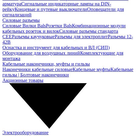
арматура
Сигнальные индикаторные лампы на DIN-
рейку
Концевые и путевые выключатели
Оповещатели для
сигнализаций
Силовые разъемы
Силовые Вилки Bals
Розетки Bals
Комбинационные модули
кабельных розеток и вилок
Силовые разъемы стандарта
CEE
Разъемы каучуковые
Разъемы для электроплит
Разъемы 12-
42В
Оснастка и инструмент для кабельных и ВЛ (СИП)
Оборудование для воздушных линий
Комплектующие для
монтажа
Кабельные наконечники, муфты и гильзы
Наконечники кабельные силовые
Кабельные муфты
Кабельные
гильзы | Болтовые наконечники
Акционные товары
Электрооборудование