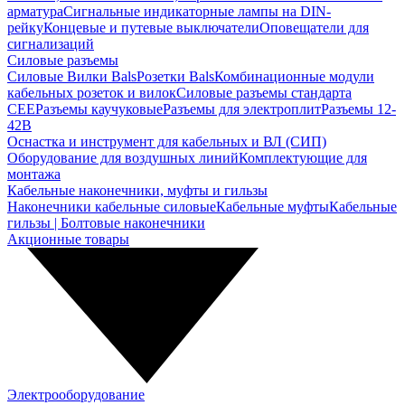
арматура
Сигнальные индикаторные лампы на DIN-
рейку
Концевые и путевые выключатели
Оповещатели для
сигнализаций
Силовые разъемы
Силовые Вилки Bals
Розетки Bals
Комбинационные модули
кабельных розеток и вилок
Силовые разъемы стандарта
CEE
Разъемы каучуковые
Разъемы для электроплит
Разъемы 12-
42В
Оснастка и инструмент для кабельных и ВЛ (СИП)
Оборудование для воздушных линий
Комплектующие для
монтажа
Кабельные наконечники, муфты и гильзы
Наконечники кабельные силовые
Кабельные муфты
Кабельные
гильзы | Болтовые наконечники
Акционные товары
Электрооборудование