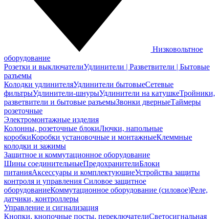
Низковольтное
оборудование
Розетки и выключатели
Удлинители | Разветвители | Бытовые
разъемы
Колодки удлинителя
Удлинители бытовые
Сетевые
фильтры
Удлинители-шнуры
Удлинители на катушке
Тройники,
разветвители и бытовые разъемы
Звонки дверные
Таймеры
розеточные
Электромонтажные изделия
Колонны, розеточные блоки
Лючки, напольные
коробки
Коробки установочные и монтажные
Клеммные
колодки и зажимы
Защитное и коммутационное оборудование
Шины соединительные
Предохранители
Блоки
питания
Аксессуары и комплектующие
Устройства защиты
контроля и управления
Силовое защитное
оборудование
Коммутационное оборудование (силовое)
Реле,
датчики, контроллеры
Управление и сигнализация
Кнопки, кнопочные посты, переключатели
Светосигнальная