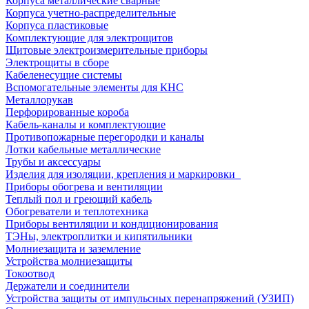
Корпуса металлические сварные
Корпуса учетно-распределительные
Корпуса пластиковые
Комплектующие для электрощитов
Щитовые электроизмерительные приборы
Электрощиты в сборе
Кабеленесущие системы
Вспомогательные элементы для КНС
Металлорукав
Перфорированные короба
Кабель-каналы и комплектующие
Противопожарные перегородки и каналы
Лотки кабельные металлические
Трубы и аксессуары
Изделия для изоляции, крепления и маркировки
Приборы обогрева и вентиляции
Теплый пол и греющий кабель
Обогреватели и теплотехника
Приборы вентиляции и кондиционирования
ТЭНы, электроплитки и кипятильники
Молниезащита и заземление
Устройства молниезащиты
Токоотвод
Держатели и соединители
Устройства защиты от импульсных перенапряжений (УЗИП)