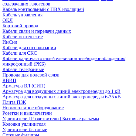
содержащих галогенов
Кабель контрольный с ПВХ изоляцией
Кабель управления
ОКЛ
Бортовой провод
Кабели связи и передачи данных
Кабели оптические
ИнСил
Кабели для сигнализации
Кабели для СКС
Кабели радиочастотные/телевизионные/видеонаблюдения/
микрофонный (РКБ)
Кабели телефонные
Провода для полевой связи
КВИП
Арматура ВЛ (СИП)
Арматура для воздушных линий электропередач до 1 кВ
Арматура для воздушных линий электропередач 6-35 кВ
Плита ПЗК
Низковольтное оборудование
Розетки и выключатели
Удлинители | Разветвители | Бытовые разъемы
Колодки удлинителя
Удлинители бытовые
Сетевые фильтры