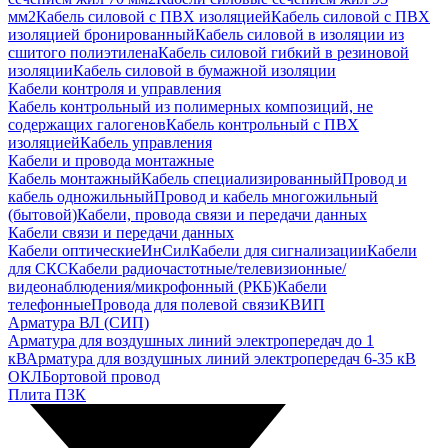
мм2
Кабель силовой с ПВХ изоляцией
Кабель силовой с ПВХ
изоляцией бронированный
Кабель силовой в изоляции из
сшитого полиэтилена
Кабель силовой гибкий в резиновой
изоляции
Кабель силовой в бумажной изоляции
Кабели контроля и управления
Кабель контрольный из полимерных композиций, не
содержащих галогенов
Кабель контрольный с ПВХ
изоляцией
Кабель управления
Кабели и провода монтажные
Кабель монтажный
Кабель специализированный
Провод и
кабель одножильный
Провод и кабель многожильный
(бытовой)
Кабели, провода связи и передачи данных
Кабели связи и передачи данных
Кабели оптические
ИнСил
Кабели для сигнализации
Кабели
для СКС
Кабели радиочастотные/телевизионные/
видеонаблюдения/микрофонный (РКБ)
Кабели
телефонные
Провода для полевой связи
КВИП
Арматура ВЛ (СИП)
Арматура для воздушных линий электропередач до 1
кВ
Арматура для воздушных линий электропередач 6-35 кВ
ОКЛ
Бортовой провод
Плита ПЗК