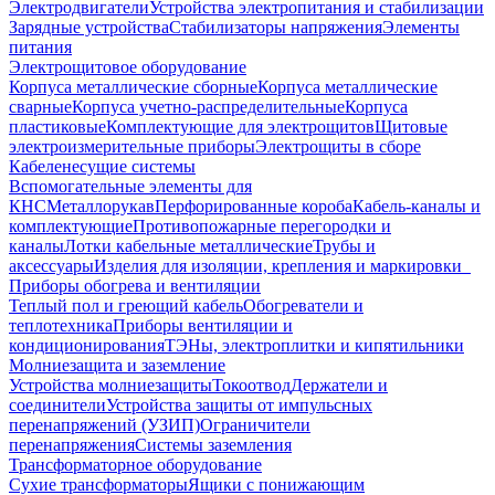
Электродвигатели
Устройства электропитания и стабилизации
Зарядные устройства
Стабилизаторы напряжения
Элементы
питания
Электрощитовое оборудование
Корпуса металлические сборные
Корпуса металлические
сварные
Корпуса учетно-распределительные
Корпуса
пластиковые
Комплектующие для электрощитов
Щитовые
электроизмерительные приборы
Электрощиты в сборе
Кабеленесущие системы
Вспомогательные элементы для
КНС
Металлорукав
Перфорированные короба
Кабель-каналы и
комплектующие
Противопожарные перегородки и
каналы
Лотки кабельные металлические
Трубы и
аксессуары
Изделия для изоляции, крепления и маркировки
Приборы обогрева и вентиляции
Теплый пол и греющий кабель
Обогреватели и
теплотехника
Приборы вентиляции и
кондиционирования
ТЭНы, электроплитки и кипятильники
Молниезащита и заземление
Устройства молниезащиты
Токоотвод
Держатели и
соединители
Устройства защиты от импульсных
перенапряжений (УЗИП)
Ограничители
перенапряжения
Системы заземления
Трансформаторное оборудование
Сухие трансформаторы
Ящики с понижающим