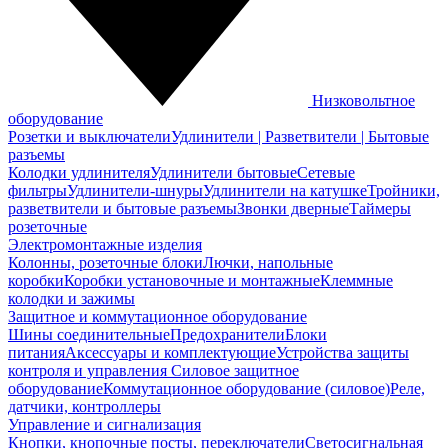
Низковольтное
оборудование
Розетки и выключатели
Удлинители | Разветвители | Бытовые
разъемы
Колодки удлинителя
Удлинители бытовые
Сетевые
фильтры
Удлинители-шнуры
Удлинители на катушке
Тройники,
разветвители и бытовые разъемы
Звонки дверные
Таймеры
розеточные
Электромонтажные изделия
Колонны, розеточные блоки
Лючки, напольные
коробки
Коробки установочные и монтажные
Клеммные
колодки и зажимы
Защитное и коммутационное оборудование
Шины соединительные
Предохранители
Блоки
питания
Аксессуары и комплектующие
Устройства защиты
контроля и управления
Силовое защитное
оборудование
Коммутационное оборудование (силовое)
Реле,
датчики, контроллеры
Управление и сигнализация
Кнопки, кнопочные посты, переключатели
Светосигнальная