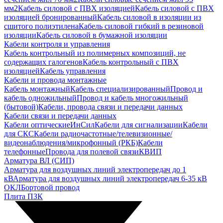
мм2
Кабель силовой с ПВХ изоляцией
Кабель силовой с ПВХ
изоляцией бронированный
Кабель силовой в изоляции из
сшитого полиэтилена
Кабель силовой гибкий в резиновой
изоляции
Кабель силовой в бумажной изоляции
Кабели контроля и управления
Кабель контрольный из полимерных композиций, не
содержащих галогенов
Кабель контрольный с ПВХ
изоляцией
Кабель управления
Кабели и провода монтажные
Кабель монтажный
Кабель специализированный
Провод и
кабель одножильный
Провод и кабель многожильный
(бытовой)
Кабели, провода связи и передачи данных
Кабели связи и передачи данных
Кабели оптические
ИнСил
Кабели для сигнализации
Кабели
для СКС
Кабели радиочастотные/телевизионные/
видеонаблюдения/микрофонный (РКБ)
Кабели
телефонные
Провода для полевой связи
КВИП
Арматура ВЛ (СИП)
Арматура для воздушных линий электропередач до 1
кВ
Арматура для воздушных линий электропередач 6-35 кВ
ОКЛ
Бортовой провод
Плита ПЗК