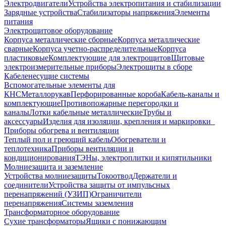
Электродвигатели
Устройства электропитания и стабилизации
Зарядные устройства
Стабилизаторы напряжения
Элементы
питания
Электрощитовое оборудование
Корпуса металлические сборные
Корпуса металлические
сварные
Корпуса учетно-распределительные
Корпуса
пластиковые
Комплектующие для электрощитов
Щитовые
электроизмерительные приборы
Электрощиты в сборе
Кабеленесущие системы
Вспомогательные элементы для
КНС
Металлорукав
Перфорированные короба
Кабель-каналы и
комплектующие
Противопожарные перегородки и
каналы
Лотки кабельные металлические
Трубы и
аксессуары
Изделия для изоляции, крепления и маркировки
Приборы обогрева и вентиляции
Теплый пол и греющий кабель
Обогреватели и
теплотехника
Приборы вентиляции и
кондиционирования
ТЭНы, электроплитки и кипятильники
Молниезащита и заземление
Устройства молниезащиты
Токоотвод
Держатели и
соединители
Устройства защиты от импульсных
перенапряжений (УЗИП)
Ограничители
перенапряжения
Системы заземления
Трансформаторное оборудование
Сухие трансформаторы
Ящики с понижающим