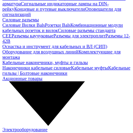
арматура
Сигнальные индикаторные лампы на DIN-
рейку
Концевые и путевые выключатели
Оповещатели для
сигнализаций
Силовые разъемы
Силовые Вилки Bals
Розетки Bals
Комбинационные модули
кабельных розеток и вилок
Силовые разъемы стандарта
CEE
Разъемы каучуковые
Разъемы для электроплит
Разъемы 12-
42В
Оснастка и инструмент для кабельных и ВЛ (СИП)
Оборудование для воздушных линий
Комплектующие для
монтажа
Кабельные наконечники, муфты и гильзы
Наконечники кабельные силовые
Кабельные муфты
Кабельные
гильзы | Болтовые наконечники
Акционные товары
Электрооборудование