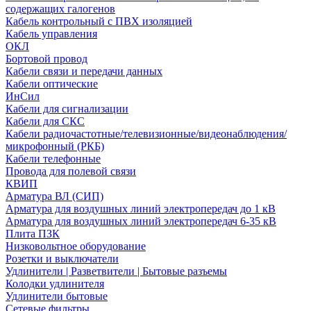
содержащих галогенов
Кабель контрольный с ПВХ изоляцией
Кабель управления
ОКЛ
Бортовой провод
Кабели связи и передачи данных
Кабели оптические
ИнСил
Кабели для сигнализации
Кабели для СКС
Кабели радиочастотные/телевизионные/видеонаблюдения/
микрофонный (РКБ)
Кабели телефонные
Провода для полевой связи
КВИП
Арматура ВЛ (СИП)
Арматура для воздушных линий электропередач до 1 кВ
Арматура для воздушных линий электропередач 6-35 кВ
Плита ПЗК
Низковольтное оборудование
Розетки и выключатели
Удлинители | Разветвители | Бытовые разъемы
Колодки удлинителя
Удлинители бытовые
Сетевые фильтры