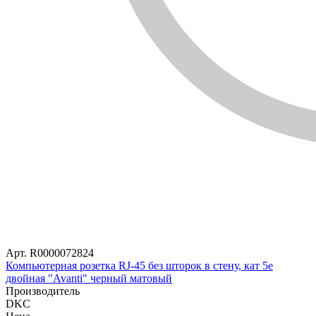
Арт. R0000072824
Компьютерная розетка RJ-45 без шторок в стену, кат 5е
двойная "Avanti" черный матовый
Производитель
DKC