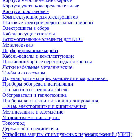
Корпуса металлические сварные
Корпуса учетно-распределительные
Корпуса пластиковые
Комплектующие для электрощитов
Щитовые электроизмерительные приборы
Электрощиты в сборе
Кабеленесущие системы
Вспомогательные элементы для КНС
Металлорукав
Перфорированные короба
Кабель-каналы и комплектующие
Противопожарные перегородки и каналы
Лотки кабельные металлические
Трубы и аксессуары
Изделия для изоляции, крепления и маркировки
Приборы обогрева и вентиляции
Теплый пол и греющий кабель
Обогреватели и теплотехника
Приборы вентиляции и кондиционирования
ТЭНы, электроплитки и кипятильники
Молниезащита и заземление
Устройства молниезащиты
Токоотвод
Держатели и соединители
Устройства защиты от импульсных перенапряжений (УЗИП)