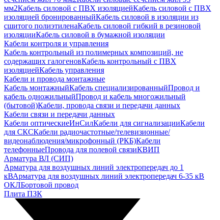
мм2
Кабель силовой с ПВХ изоляцией
Кабель силовой с ПВХ
изоляцией бронированный
Кабель силовой в изоляции из
сшитого полиэтилена
Кабель силовой гибкий в резиновой
изоляции
Кабель силовой в бумажной изоляции
Кабели контроля и управления
Кабель контрольный из полимерных композиций, не
содержащих галогенов
Кабель контрольный с ПВХ
изоляцией
Кабель управления
Кабели и провода монтажные
Кабель монтажный
Кабель специализированный
Провод и
кабель одножильный
Провод и кабель многожильный
(бытовой)
Кабели, провода связи и передачи данных
Кабели связи и передачи данных
Кабели оптические
ИнСил
Кабели для сигнализации
Кабели
для СКС
Кабели радиочастотные/телевизионные/
видеонаблюдения/микрофонный (РКБ)
Кабели
телефонные
Провода для полевой связи
КВИП
Арматура ВЛ (СИП)
Арматура для воздушных линий электропередач до 1
кВ
Арматура для воздушных линий электропередач 6-35 кВ
ОКЛ
Бортовой провод
Плита ПЗК