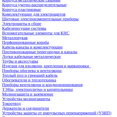
Корпуса металлические сварные
Корпуса учетно-распределительные
Корпуса пластиковые
Комплектующие для электрощитов
Щитовые электроизмерительные приборы
Электрощиты в сборе
Кабеленесущие системы
Вспомогательные элементы для КНС
Металлорукав
Перфорированные короба
Кабель-каналы и комплектующие
Противопожарные перегородки и каналы
Лотки кабельные металлические
Трубы и аксессуары
Изделия для изоляции, крепления и маркировки
Приборы обогрева и вентиляции
Теплый пол и греющий кабель
Обогреватели и теплотехника
Приборы вентиляции и кондиционирования
ТЭНы, электроплитки и кипятильники
Молниезащита и заземление
Устройства молниезащиты
Токоотвод
Держатели и соединители
Устройства защиты от импульсных перенапряжений (УЗИП)