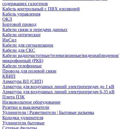
содержащих галогенов
Кабель контрольный с ПВХ изоляцией
Кабель управления
ОКЛ
Бортовой провод
Кабели связи и передачи данных
Кабели оптические
ИнСил
Кабели для сигнализации
Кабели для СКС
Кабели радиочастотные/телевизионные/видеонаблюдения/
микрофонный (РКБ)
Кабели телефонные
Провода для полевой связи
КВИП
Арматура ВЛ (СИП)
Арматура для воздушных линий электропередач до 1 кВ
Арматура для воздушных линий электропередач 6-35 кВ
Плита ПЗК
Низковольтное оборудование
Розетки и выключатели
Удлинители | Разветвители | Бытовые разъемы
Колодки удлинителя
Удлинители бытовые
Сетевые фильтры