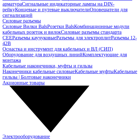
арматура
Сигнальные индикаторные лампы на DIN-
рейку
Концевые и путевые выключатели
Оповещатели для
сигнализаций
Силовые разъемы
Силовые Вилки Bals
Розетки Bals
Комбинационные модули
кабельных розеток и вилок
Силовые разъемы стандарта
CEE
Разъемы каучуковые
Разъемы для электроплит
Разъемы 12-
42В
Оснастка и инструмент для кабельных и ВЛ (СИП)
Оборудование для воздушных линий
Комплектующие для
монтажа
Кабельные наконечники, муфты и гильзы
Наконечники кабельные силовые
Кабельные муфты
Кабельные
гильзы | Болтовые наконечники
Акционные товары
Электрооборудование