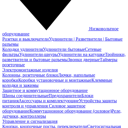
Низковольтное
оборудование
Розетки и выключатели
Удлинители | Разветвители | Бытовые
разъемы
Колодки удлинителя
Удлинители бытовые
Сетевые
фильтры
Удлинители-шнуры
Удлинители на катушке
Тройники,
разветвители и бытовые разъемы
Звонки дверные
Таймеры
розеточные
Электромонтажные изделия
Колонны, розеточные блоки
Лючки, напольные
коробки
Коробки установочные и монтажные
Клеммные
колодки и зажимы
Защитное и коммутационное оборудование
Шины соединительные
Предохранители
Блоки
питания
Аксессуары и комплектующие
Устройства защиты
контроля и управления
Силовое защитное
оборудование
Коммутационное оборудование (силовое)
Реле,
датчики, контроллеры
Управление и сигнализация
Кнопки, кнопочные посты, переключатели
Светосигнальная