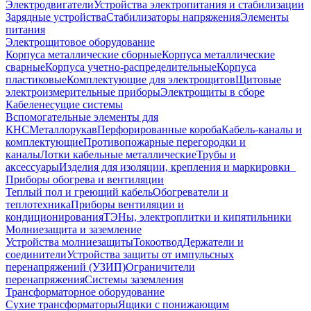
Электродвигатели
Устройства электропитания и стабилизации
Зарядные устройства
Стабилизаторы напряжения
Элементы
питания
Электрощитовое оборудование
Корпуса металлические сборные
Корпуса металлические
сварные
Корпуса учетно-распределительные
Корпуса
пластиковые
Комплектующие для электрощитов
Щитовые
электроизмерительные приборы
Электрощиты в сборе
Кабеленесущие системы
Вспомогательные элементы для
КНС
Металлорукав
Перфорированные короба
Кабель-каналы и
комплектующие
Противопожарные перегородки и
каналы
Лотки кабельные металлические
Трубы и
аксессуары
Изделия для изоляции, крепления и маркировки
Приборы обогрева и вентиляции
Теплый пол и греющий кабель
Обогреватели и
теплотехника
Приборы вентиляции и
кондиционирования
ТЭНы, электроплитки и кипятильники
Молниезащита и заземление
Устройства молниезащиты
Токоотвод
Держатели и
соединители
Устройства защиты от импульсных
перенапряжений (УЗИП)
Ограничители
перенапряжения
Системы заземления
Трансформаторное оборудование
Сухие трансформаторы
Ящики с понижающим