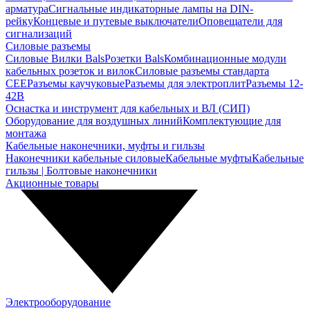
арматура
Сигнальные индикаторные лампы на DIN-
рейку
Концевые и путевые выключатели
Оповещатели для
сигнализаций
Силовые разъемы
Силовые Вилки Bals
Розетки Bals
Комбинационные модули
кабельных розеток и вилок
Силовые разъемы стандарта
CEE
Разъемы каучуковые
Разъемы для электроплит
Разъемы 12-
42В
Оснастка и инструмент для кабельных и ВЛ (СИП)
Оборудование для воздушных линий
Комплектующие для
монтажа
Кабельные наконечники, муфты и гильзы
Наконечники кабельные силовые
Кабельные муфты
Кабельные
гильзы | Болтовые наконечники
Акционные товары
Электрооборудование