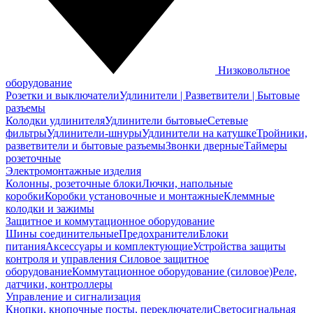
Низковольтное
оборудование
Розетки и выключатели
Удлинители | Разветвители | Бытовые
разъемы
Колодки удлинителя
Удлинители бытовые
Сетевые
фильтры
Удлинители-шнуры
Удлинители на катушке
Тройники,
разветвители и бытовые разъемы
Звонки дверные
Таймеры
розеточные
Электромонтажные изделия
Колонны, розеточные блоки
Лючки, напольные
коробки
Коробки установочные и монтажные
Клеммные
колодки и зажимы
Защитное и коммутационное оборудование
Шины соединительные
Предохранители
Блоки
питания
Аксессуары и комплектующие
Устройства защиты
контроля и управления
Силовое защитное
оборудование
Коммутационное оборудование (силовое)
Реле,
датчики, контроллеры
Управление и сигнализация
Кнопки, кнопочные посты, переключатели
Светосигнальная