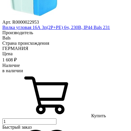
Арт. R0000022953
Вилка угловая 16А 3п(2P+РE) 6ч, 230В, IP44 Bals 231
Производитель
Bals
Страна происхождения
ГЕРМАНИЯ
Цена
1 608
₽
Наличие
в наличии
Купить
Быстрый заказ