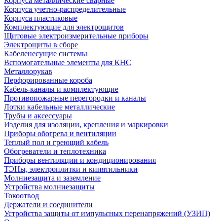
Корпуса металлические сварные
Корпуса учетно-распределительные
Корпуса пластиковые
Комплектующие для электрощитов
Щитовые электроизмерительные приборы
Электрощиты в сборе
Кабеленесущие системы
Вспомогательные элементы для КНС
Металлорукав
Перфорированные короба
Кабель-каналы и комплектующие
Противопожарные перегородки и каналы
Лотки кабельные металлические
Трубы и аксессуары
Изделия для изоляции, крепления и маркировки
Приборы обогрева и вентиляции
Теплый пол и греющий кабель
Обогреватели и теплотехника
Приборы вентиляции и кондиционирования
ТЭНы, электроплитки и кипятильники
Молниезащита и заземление
Устройства молниезащиты
Токоотвод
Держатели и соединители
Устройства защиты от импульсных перенапряжений (УЗИП)