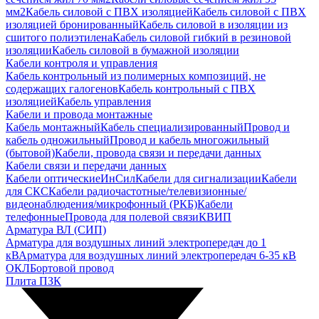
мм2
Кабель силовой с ПВХ изоляцией
Кабель силовой с ПВХ
изоляцией бронированный
Кабель силовой в изоляции из
сшитого полиэтилена
Кабель силовой гибкий в резиновой
изоляции
Кабель силовой в бумажной изоляции
Кабели контроля и управления
Кабель контрольный из полимерных композиций, не
содержащих галогенов
Кабель контрольный с ПВХ
изоляцией
Кабель управления
Кабели и провода монтажные
Кабель монтажный
Кабель специализированный
Провод и
кабель одножильный
Провод и кабель многожильный
(бытовой)
Кабели, провода связи и передачи данных
Кабели связи и передачи данных
Кабели оптические
ИнСил
Кабели для сигнализации
Кабели
для СКС
Кабели радиочастотные/телевизионные/
видеонаблюдения/микрофонный (РКБ)
Кабели
телефонные
Провода для полевой связи
КВИП
Арматура ВЛ (СИП)
Арматура для воздушных линий электропередач до 1
кВ
Арматура для воздушных линий электропередач 6-35 кВ
ОКЛ
Бортовой провод
Плита ПЗК