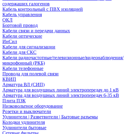
содержащих галогенов
Кабель контрольный с ПВХ изоляцией
Кабель управления
ОКЛ
Бортовой провод
Кабели связи и передачи данных
Кабели оптические
ИнСил
Кабели для сигнализации
Кабели для СКС
Кабели радиочастотные/телевизионные/видеонаблюдения/
микрофонный (РКБ)
Кабели телефонные
Провода для полевой связи
КВИП
Арматура ВЛ (СИП)
Арматура для воздушных линий электропередач до 1 кВ
Арматура для воздушных линий электропередач 6-35 кВ
Плита ПЗК
Низковольтное оборудование
Розетки и выключатели
Удлинители | Разветвители | Бытовые разъемы
Колодки удлинителя
Удлинители бытовые
Сетевые фильтры