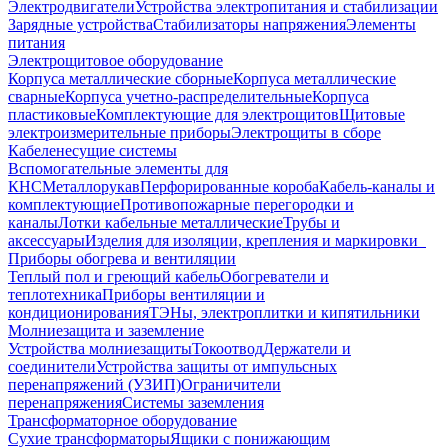
Электродвигатели
Устройства электропитания и стабилизации
Зарядные устройства
Стабилизаторы напряжения
Элементы
питания
Электрощитовое оборудование
Корпуса металлические сборные
Корпуса металлические
сварные
Корпуса учетно-распределительные
Корпуса
пластиковые
Комплектующие для электрощитов
Щитовые
электроизмерительные приборы
Электрощиты в сборе
Кабеленесущие системы
Вспомогательные элементы для
КНС
Металлорукав
Перфорированные короба
Кабель-каналы и
комплектующие
Противопожарные перегородки и
каналы
Лотки кабельные металлические
Трубы и
аксессуары
Изделия для изоляции, крепления и маркировки
Приборы обогрева и вентиляции
Теплый пол и греющий кабель
Обогреватели и
теплотехника
Приборы вентиляции и
кондиционирования
ТЭНы, электроплитки и кипятильники
Молниезащита и заземление
Устройства молниезащиты
Токоотвод
Держатели и
соединители
Устройства защиты от импульсных
перенапряжений (УЗИП)
Ограничители
перенапряжения
Системы заземления
Трансформаторное оборудование
Сухие трансформаторы
Ящики с понижающим