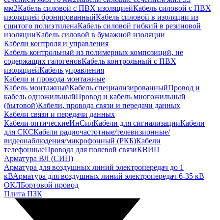
мм2
Кабель силовой с ПВХ изоляцией
Кабель силовой с ПВХ
изоляцией бронированный
Кабель силовой в изоляции из
сшитого полиэтилена
Кабель силовой гибкий в резиновой
изоляции
Кабель силовой в бумажной изоляции
Кабели контроля и управления
Кабель контрольный из полимерных композиций, не
содержащих галогенов
Кабель контрольный с ПВХ
изоляцией
Кабель управления
Кабели и провода монтажные
Кабель монтажный
Кабель специализированный
Провод и
кабель одножильный
Провод и кабель многожильный
(бытовой)
Кабели, провода связи и передачи данных
Кабели связи и передачи данных
Кабели оптические
ИнСил
Кабели для сигнализации
Кабели
для СКС
Кабели радиочастотные/телевизионные/
видеонаблюдения/микрофонный (РКБ)
Кабели
телефонные
Провода для полевой связи
КВИП
Арматура ВЛ (СИП)
Арматура для воздушных линий электропередач до 1
кВ
Арматура для воздушных линий электропередач 6-35 кВ
ОКЛ
Бортовой провод
Плита ПЗК