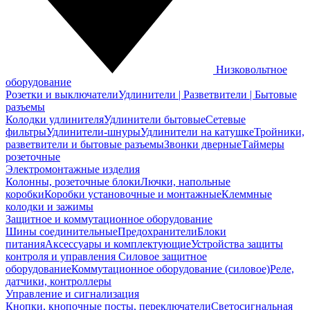
Низковольтное
оборудование
Розетки и выключатели
Удлинители | Разветвители | Бытовые
разъемы
Колодки удлинителя
Удлинители бытовые
Сетевые
фильтры
Удлинители-шнуры
Удлинители на катушке
Тройники,
разветвители и бытовые разъемы
Звонки дверные
Таймеры
розеточные
Электромонтажные изделия
Колонны, розеточные блоки
Лючки, напольные
коробки
Коробки установочные и монтажные
Клеммные
колодки и зажимы
Защитное и коммутационное оборудование
Шины соединительные
Предохранители
Блоки
питания
Аксессуары и комплектующие
Устройства защиты
контроля и управления
Силовое защитное
оборудование
Коммутационное оборудование (силовое)
Реле,
датчики, контроллеры
Управление и сигнализация
Кнопки, кнопочные посты, переключатели
Светосигнальная