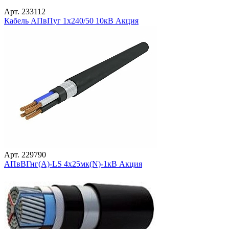
Арт. 233112
Кабель АПвПуг 1х240/50 10кВ Акция
Арт. 229790
АПвВГнг(А)-LS 4х25мк(N)-1кВ Акция