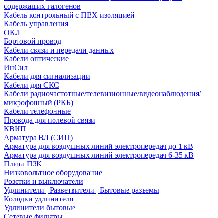
содержащих галогенов
Кабель контрольный с ПВХ изоляцией
Кабель управления
ОКЛ
Бортовой провод
Кабели связи и передачи данных
Кабели оптические
ИнСил
Кабели для сигнализации
Кабели для СКС
Кабели радиочастотные/телевизионные/видеонаблюдения/
микрофонный (РКБ)
Кабели телефонные
Провода для полевой связи
КВИП
Арматура ВЛ (СИП)
Арматура для воздушных линий электропередач до 1 кВ
Арматура для воздушных линий электропередач 6-35 кВ
Плита ПЗК
Низковольтное оборудование
Розетки и выключатели
Удлинители | Разветвители | Бытовые разъемы
Колодки удлинителя
Удлинители бытовые
Сетевые фильтры