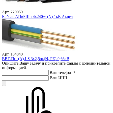
Арт. 229059
Кабель АПвБШп 4х240мс(N)-1кВ Акция
Арт. 184840
ВВГ-Пнг(А)-LS 3х2,5ок(N, PE)-0,66кВ
Опишите Вашу задачу и прикрепите файлы с дополнительной
информацией.
Ваш телефон
*
Ваш ИНН