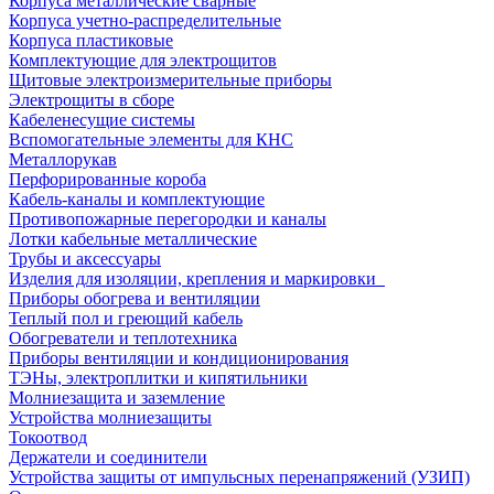
Корпуса металлические сварные
Корпуса учетно-распределительные
Корпуса пластиковые
Комплектующие для электрощитов
Щитовые электроизмерительные приборы
Электрощиты в сборе
Кабеленесущие системы
Вспомогательные элементы для КНС
Металлорукав
Перфорированные короба
Кабель-каналы и комплектующие
Противопожарные перегородки и каналы
Лотки кабельные металлические
Трубы и аксессуары
Изделия для изоляции, крепления и маркировки
Приборы обогрева и вентиляции
Теплый пол и греющий кабель
Обогреватели и теплотехника
Приборы вентиляции и кондиционирования
ТЭНы, электроплитки и кипятильники
Молниезащита и заземление
Устройства молниезащиты
Токоотвод
Держатели и соединители
Устройства защиты от импульсных перенапряжений (УЗИП)