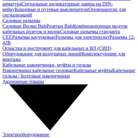
арматура
Сигнальные индикаторные лампы на DIN-
рейку
Концевые и путевые выключатели
Оповещатели для
сигнализаций
Силовые разъемы
Силовые Вилки Bals
Розетки Bals
Комбинационные модули
кабельных розеток и вилок
Силовые разъемы стандарта
CEE
Разъемы каучуковые
Разъемы для электроплит
Разъемы 12-
42В
Оснастка и инструмент для кабельных и ВЛ (СИП)
Оборудование для воздушных линий
Комплектующие для
монтажа
Кабельные наконечники, муфты и гильзы
Наконечники кабельные силовые
Кабельные муфты
Кабельные
гильзы | Болтовые наконечники
Акционные товары
Электрооборудование