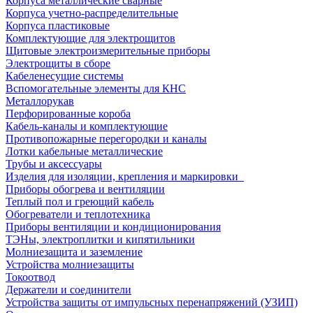
Корпуса металлические сварные
Корпуса учетно-распределительные
Корпуса пластиковые
Комплектующие для электрощитов
Щитовые электроизмерительные приборы
Электрощиты в сборе
Кабеленесущие системы
Вспомогательные элементы для КНС
Металлорукав
Перфорированные короба
Кабель-каналы и комплектующие
Противопожарные перегородки и каналы
Лотки кабельные металлические
Трубы и аксессуары
Изделия для изоляции, крепления и маркировки
Приборы обогрева и вентиляции
Теплый пол и греющий кабель
Обогреватели и теплотехника
Приборы вентиляции и кондиционирования
ТЭНы, электроплитки и кипятильники
Молниезащита и заземление
Устройства молниезащиты
Токоотвод
Держатели и соединители
Устройства защиты от импульсных перенапряжений (УЗИП)