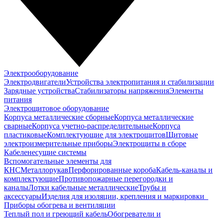
Электрооборудование
Электродвигатели
Устройства электропитания и стабилизации
Зарядные устройства
Стабилизаторы напряжения
Элементы
питания
Электрощитовое оборудование
Корпуса металлические сборные
Корпуса металлические
сварные
Корпуса учетно-распределительные
Корпуса
пластиковые
Комплектующие для электрощитов
Щитовые
электроизмерительные приборы
Электрощиты в сборе
Кабеленесущие системы
Вспомогательные элементы для
КНС
Металлорукав
Перфорированные короба
Кабель-каналы и
комплектующие
Противопожарные перегородки и
каналы
Лотки кабельные металлические
Трубы и
аксессуары
Изделия для изоляции, крепления и маркировки
Приборы обогрева и вентиляции
Теплый пол и греющий кабель
Обогреватели и