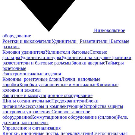
Низковольтное
оборудование
Розетки и выключатели
Удлинители | Разветвители | Бытовые
разъемы
Колодки удлинителя
Удлинители бытовые
Сетевые
фильтры
Удлинители-шнуры
Удлинители на катушке
Тройники,
разветвители и бытовые разъемы
Звонки дверные
Таймеры
розеточные
Электромонтажные изделия
Колонны, розеточные блоки
Лючки, напольные
коробки
Коробки установочные и монтажные
Клеммные
колодки и зажимы
Защитное и коммутационное оборудование
Шины соединительные
Предохранители
Блоки
питания
Аксессуары и комплектующие
Устройства защиты
контроля и управления
Силовое защитное
оборудование
Коммутационное оборудование (силовое)
Реле,
датчики, контроллеры
Управление и сигнализация
Кнопки, кнопочные посты, переключатели
Светосигнальная