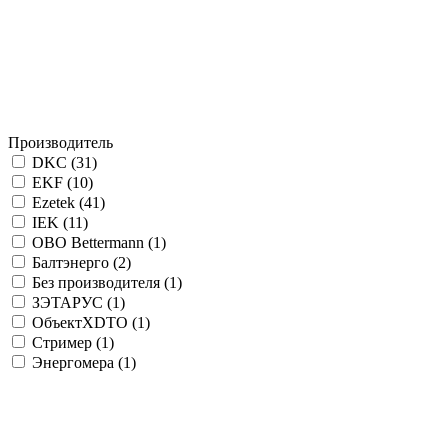
Производитель
DKC (
31
)
EKF (
10
)
Ezetek (
41
)
IEK (
11
)
OBO Bettermann (
1
)
Балтэнерго (
2
)
Без производителя (
1
)
ЗЭТАРУС (
1
)
ОбъектXDTO (
1
)
Стример (
1
)
Энергомера (
1
)