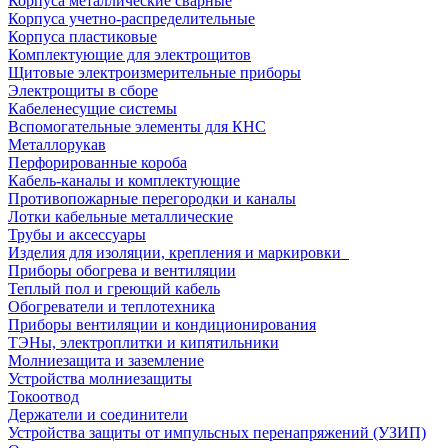
Корпуса металлические сварные
Корпуса учетно-распределительные
Корпуса пластиковые
Комплектующие для электрощитов
Щитовые электроизмерительные приборы
Электрощиты в сборе
Кабеленесущие системы
Вспомогательные элементы для КНС
Металлорукав
Перфорированные короба
Кабель-каналы и комплектующие
Противопожарные перегородки и каналы
Лотки кабельные металлические
Трубы и аксессуары
Изделия для изоляции, крепления и маркировки
Приборы обогрева и вентиляции
Теплый пол и греющий кабель
Обогреватели и теплотехника
Приборы вентиляции и кондиционирования
ТЭНы, электроплитки и кипятильники
Молниезащита и заземление
Устройства молниезащиты
Токоотвод
Держатели и соединители
Устройства защиты от импульсных перенапряжений (УЗИП)