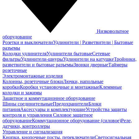
Низковольтное
оборудование
Розетки и выключатели
Удлинители | Разветвители | Бытовые
разъемы
Колодки удлинителя
Удлинители бытовые
Сетевые
фильтры
Удлинители-шнуры
Удлинители на катушке
Тройники,
разветвители и бытовые разъемы
Звонки дверные
Таймеры
розеточные
Электромонтажные изделия
Колонны, розеточные блоки
Лючки, напольные
коробки
Коробки установочные и монтажные
Клеммные
колодки и зажимы
Защитное и коммутационное оборудование
Шины соединительные
Предохранители
Блоки
питания
Аксессуары и комплектующие
Устройства защиты
контроля и управления
Силовое защитное
оборудование
Коммутационное оборудование (силовое)
Реле,
датчики, контроллеры
Управление и сигнализация
Кнопки, кнопочные посты, переключатели
Светосигнальная