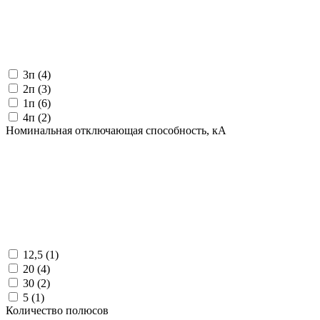
3п (
4
)
2п (
3
)
1п (
6
)
4п (
2
)
Номинальная отключающая способность, кA
12,5 (
1
)
20 (
4
)
30 (
2
)
5 (
1
)
Количество полюсов