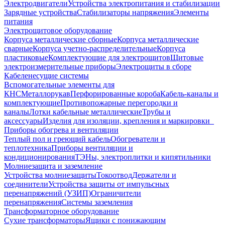
Электродвигатели
Устройства электропитания и стабилизации
Зарядные устройства
Стабилизаторы напряжения
Элементы
питания
Электрощитовое оборудование
Корпуса металлические сборные
Корпуса металлические
сварные
Корпуса учетно-распределительные
Корпуса
пластиковые
Комплектующие для электрощитов
Щитовые
электроизмерительные приборы
Электрощиты в сборе
Кабеленесущие системы
Вспомогательные элементы для
КНС
Металлорукав
Перфорированные короба
Кабель-каналы и
комплектующие
Противопожарные перегородки и
каналы
Лотки кабельные металлические
Трубы и
аксессуары
Изделия для изоляции, крепления и маркировки
Приборы обогрева и вентиляции
Теплый пол и греющий кабель
Обогреватели и
теплотехника
Приборы вентиляции и
кондиционирования
ТЭНы, электроплитки и кипятильники
Молниезащита и заземление
Устройства молниезащиты
Токоотвод
Держатели и
соединители
Устройства защиты от импульсных
перенапряжений (УЗИП)
Ограничители
перенапряжения
Системы заземления
Трансформаторное оборудование
Сухие трансформаторы
Ящики с понижающим