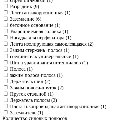
спрей цинковый (
1
)
Разрядник (
9
)
Лента антикоррозионная (
1
)
Заземление (
6
)
бетонное основание (
1
)
Удароприемная головка (
1
)
Насадка для перфоратора (
1
)
Лента изолирующая самоклеящаяся (
2
)
Зажим стержень -полоса (
1
)
соединитель универсальный (
1
)
Шина уравнивания потенциалов (
1
)
Полоса (
1
)
зажим полоса-полоса (
1
)
Держатель шин (
2
)
Зажим полоса-пруток (
2
)
Пруток стальной (
1
)
Держатель полосы (
2
)
Паста токопроводящая антикоррозионная (
1
)
Заземлитель (
1
)
Количество силовых полюсов