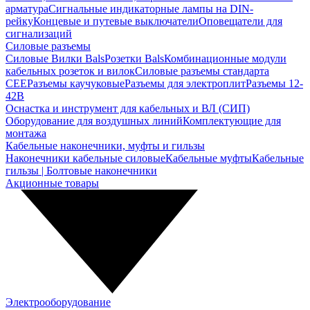
арматура
Сигнальные индикаторные лампы на DIN-
рейку
Концевые и путевые выключатели
Оповещатели для
сигнализаций
Силовые разъемы
Силовые Вилки Bals
Розетки Bals
Комбинационные модули
кабельных розеток и вилок
Силовые разъемы стандарта
CEE
Разъемы каучуковые
Разъемы для электроплит
Разъемы 12-
42В
Оснастка и инструмент для кабельных и ВЛ (СИП)
Оборудование для воздушных линий
Комплектующие для
монтажа
Кабельные наконечники, муфты и гильзы
Наконечники кабельные силовые
Кабельные муфты
Кабельные
гильзы | Болтовые наконечники
Акционные товары
Электрооборудование