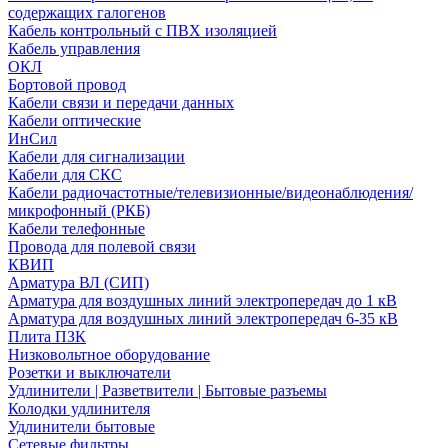
содержащих галогенов
Кабель контрольный с ПВХ изоляцией
Кабель управления
ОКЛ
Бортовой провод
Кабели связи и передачи данных
Кабели оптические
ИнСил
Кабели для сигнализации
Кабели для СКС
Кабели радиочастотные/телевизионные/видеонаблюдения/
микрофонный (РКБ)
Кабели телефонные
Провода для полевой связи
КВИП
Арматура ВЛ (СИП)
Арматура для воздушных линий электропередач до 1 кВ
Арматура для воздушных линий электропередач 6-35 кВ
Плита ПЗК
Низковольтное оборудование
Розетки и выключатели
Удлинители | Разветвители | Бытовые разъемы
Колодки удлинителя
Удлинители бытовые
Сетевые фильтры