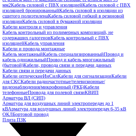
мм2
Кабель силовой с ПВХ изоляцией
Кабель силовой с ПВХ
изоляцией бронированный
Кабель силовой в изоляции из
сшитого полиэтилена
Кабель силовой гибкий в резиновой
изоляции
Кабель силовой в бумажной изоляции
Кабели контроля и управления
Кабель контрольный из полимерных композиций, не
содержащих галогенов
Кабель контрольный с ПВХ
изоляцией
Кабель управления
Кабели и провода монтажные
Кабель монтажный
Кабель специализированный
Провод и
кабель одножильный
Провод и кабель многожильный
(бытовой)
Кабели, провода связи и передачи данных
Кабели связи и передачи данных
Кабели оптические
ИнСил
Кабели для сигнализации
Кабели
для СКС
Кабели радиочастотные/телевизионные/
видеонаблюдения/микрофонный (РКБ)
Кабели
телефонные
Провода для полевой связи
КВИП
Арматура ВЛ (СИП)
Арматура для воздушных линий электропередач до 1
кВ
Арматура для воздушных линий электропередач 6-35 кВ
ОКЛ
Бортовой провод
Плита ПЗК