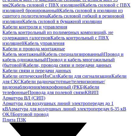
мм2
Кабель силовой с ПВХ изоляцией
Кабель силовой с ПВХ
изоляцией бронированный
Кабель силовой в изоляции из
сшитого полиэтилена
Кабель силовой гибкий в резиновой
изоляции
Кабель силовой в бумажной изоляции
Кабели контроля и управления
Кабель контрольный из полимерных композиций, не
содержащих галогенов
Кабель контрольный с ПВХ
изоляцией
Кабель управления
Кабели и провода монтажные
Кабель монтажный
Кабель специализированный
Провод и
кабель одножильный
Провод и кабель многожильный
(бытовой)
Кабели, провода связи и передачи данных
Кабели связи и передачи данных
Кабели оптические
ИнСил
Кабели для сигнализации
Кабели
для СКС
Кабели радиочастотные/телевизионные/
видеонаблюдения/микрофонный (РКБ)
Кабели
телефонные
Провода для полевой связи
КВИП
Арматура ВЛ (СИП)
Арматура для воздушных линий электропередач до 1
кВ
Арматура для воздушных линий электропередач 6-35 кВ
ОКЛ
Бортовой провод
Плита ПЗК