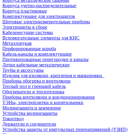
Корпуса металлические сварные
Корпуса учетно-распределительные
Корпуса пластиковые
Комплектующие для электрощитов
Щитовые электроизмерительные приборы
Электрощиты в сборе
Кабеленесущие системы
Вспомогательные элементы для КНС
Металлорукав
Перфорированные короба
Кабель-каналы и комплектующие
Противопожарные перегородки и каналы
Лотки кабельные металлические
Трубы и аксессуары
Изделия для изоляции, крепления и маркировки
Приборы обогрева и вентиляции
Теплый пол и греющий кабель
Обогреватели и теплотехника
Приборы вентиляции и кондиционирования
ТЭНы, электроплитки и кипятильники
Молниезащита и заземление
Устройства молниезащиты
Токоотвод
Держатели и соединители
Устройства защиты от импульсных перенапряжений (УЗИП)