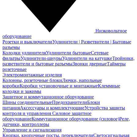
Низковольтное
оборудование
Розетки и выключатели
Удлинители | Разветвители | Бытовые
разъемы
Колодки удлинителя
Удлинители бытовые
Сетевые
фильтры
Удлинители-шнуры
Удлинители на катушке
Тройники,
разветвители и бытовые разъемы
Звонки дверные
Таймеры
розеточные
Электромонтажные изделия
Колонны, розеточные блоки
Лючки, напольные
коробки
Коробки установочные и монтажные
Клеммные
колодки и зажимы
Защитное и коммутационное оборудование
Шины соединительные
Предохранители
Блоки
питания
Аксессуары и комплектующие
Устройства защиты
контроля и управления
Силовое защитное
оборудование
Коммутационное оборудование (силовое)
Реле,
датчики, контроллеры
Управление и сигнализация
Кнопки, кнопочные посты, переключатели
Светосигнальная