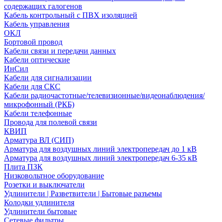
содержащих галогенов
Кабель контрольный с ПВХ изоляцией
Кабель управления
ОКЛ
Бортовой провод
Кабели связи и передачи данных
Кабели оптические
ИнСил
Кабели для сигнализации
Кабели для СКС
Кабели радиочастотные/телевизионные/видеонаблюдения/
микрофонный (РКБ)
Кабели телефонные
Провода для полевой связи
КВИП
Арматура ВЛ (СИП)
Арматура для воздушных линий электропередач до 1 кВ
Арматура для воздушных линий электропередач 6-35 кВ
Плита ПЗК
Низковольтное оборудование
Розетки и выключатели
Удлинители | Разветвители | Бытовые разъемы
Колодки удлинителя
Удлинители бытовые
Сетевые фильтры