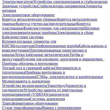
Электродвигатели
Устройства электропитания и стабилизации
Зарядные устройства
Стабилизаторы напряжения
Элементы
питания
Электрощитовое оборудование
Корпуса металлические сборные
Корпуса металлические
сварные
Корпуса учетно-распределительные
Корпуса
пластиковые
Комплектующие для электрощитов
Щитовые
электроизмерительные приборы
Электрощиты в сборе
Кабеленесущие системы
Вспомогательные элементы для
КНС
Металлорукав
Перфорированные короба
Кабель-каналы и
комплектующие
Противопожарные перегородки и
каналы
Лотки кабельные металлические
Трубы и
аксессуары
Изделия для изоляции, крепления и маркировки
Приборы обогрева и вентиляции
Теплый пол и греющий кабель
Обогреватели и
теплотехника
Приборы вентиляции и
кондиционирования
ТЭНы, электроплитки и кипятильники
Молниезащита и заземление
Устройства молниезащиты
Токоотвод
Держатели и
соединители
Устройства защиты от импульсных
перенапряжений (УЗИП)
Ограничители
перенапряжения
Системы заземления
Трансформаторное оборудование
Сухие трансформаторы
Ящики с понижающим