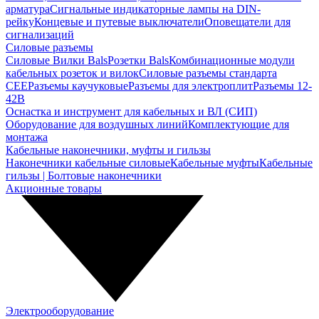
арматура
Сигнальные индикаторные лампы на DIN-
рейку
Концевые и путевые выключатели
Оповещатели для
сигнализаций
Силовые разъемы
Силовые Вилки Bals
Розетки Bals
Комбинационные модули
кабельных розеток и вилок
Силовые разъемы стандарта
CEE
Разъемы каучуковые
Разъемы для электроплит
Разъемы 12-
42В
Оснастка и инструмент для кабельных и ВЛ (СИП)
Оборудование для воздушных линий
Комплектующие для
монтажа
Кабельные наконечники, муфты и гильзы
Наконечники кабельные силовые
Кабельные муфты
Кабельные
гильзы | Болтовые наконечники
Акционные товары
Электрооборудование