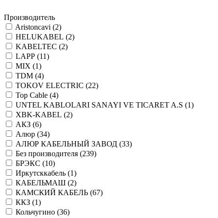
Производитель
Aristoncavi (
2
)
HELUKABEL (
2
)
KABELTEC (
2
)
LAPP (
11
)
MIX (
1
)
TDM (
4
)
TOKOV ELECTRIC (
22
)
Top Cable (
4
)
UNTEL KABLOLARI SANAYI VE TICARET A.S (
1
)
XBK-KABEL (
2
)
АКЗ (
6
)
Алюр (
34
)
АЛЮР КАБЕЛЬНЫЙ ЗАВОД (
33
)
Без производителя (
239
)
БРЭКС (
10
)
Иркутсккабель (
1
)
КАБЕЛЬМАШ (
2
)
КАМСКИЙ КАБЕЛЬ (
67
)
ККЗ (
1
)
Кольчугино (
36
)