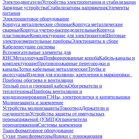
Электродвигатели
Устройства электропитания и стабилизации
Зарядные устройства
Стабилизаторы напряжения
Элементы
питания
Электрощитовое оборудование
Корпуса металлические сборные
Корпуса металлические
сварные
Корпуса учетно-распределительные
Корпуса
пластиковые
Комплектующие для электрощитов
Щитовые
электроизмерительные приборы
Электрощиты в сборе
Кабеленесущие системы
Вспомогательные элементы для
КНС
Металлорукав
Перфорированные короба
Кабель-каналы и
комплектующие
Противопожарные перегородки и
каналы
Лотки кабельные металлические
Трубы и
аксессуары
Изделия для изоляции, крепления и маркировки
Приборы обогрева и вентиляции
Теплый пол и греющий кабель
Обогреватели и
теплотехника
Приборы вентиляции и
кондиционирования
ТЭНы, электроплитки и кипятильники
Молниезащита и заземление
Устройства молниезащиты
Токоотвод
Держатели и
соединители
Устройства защиты от импульсных
перенапряжений (УЗИП)
Ограничители
перенапряжения
Системы заземления
Трансформаторное оборудование
Сухие трансформаторы
Ящики с понижающим