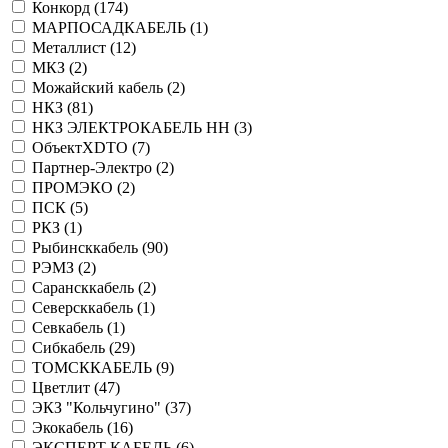
Конкорд (
174
)
МАРПОСАДКАБЕЛЬ (
1
)
Металлист (
12
)
МКЗ (
2
)
Можайский кабель (
2
)
НКЗ (
81
)
НКЗ ЭЛЕКТРОКАБЕЛЬ НН (
3
)
ОбъектXDTO (
7
)
Партнер-Электро (
2
)
ПРОМЭКО (
2
)
ПСК (
5
)
РКЗ (
1
)
Рыбинсккабель (
90
)
РЭМЗ (
2
)
Сарансккабель (
2
)
Северсккабель (
1
)
Севкабель (
1
)
Сибкабель (
29
)
ТОМСККАБЕЛЬ (
9
)
Цветлит (
47
)
ЭКЗ "Кольчугино" (
37
)
Экокабель (
16
)
ЭКСПЕРТ КАБЕЛЬ (
6
)