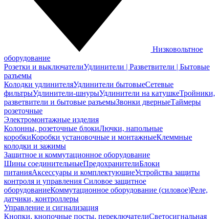
Низковольтное
оборудование
Розетки и выключатели
Удлинители | Разветвители | Бытовые
разъемы
Колодки удлинителя
Удлинители бытовые
Сетевые
фильтры
Удлинители-шнуры
Удлинители на катушке
Тройники,
разветвители и бытовые разъемы
Звонки дверные
Таймеры
розеточные
Электромонтажные изделия
Колонны, розеточные блоки
Лючки, напольные
коробки
Коробки установочные и монтажные
Клеммные
колодки и зажимы
Защитное и коммутационное оборудование
Шины соединительные
Предохранители
Блоки
питания
Аксессуары и комплектующие
Устройства защиты
контроля и управления
Силовое защитное
оборудование
Коммутационное оборудование (силовое)
Реле,
датчики, контроллеры
Управление и сигнализация
Кнопки, кнопочные посты, переключатели
Светосигнальная