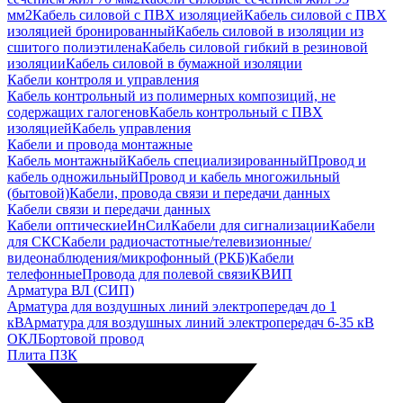
мм2
Кабель силовой с ПВХ изоляцией
Кабель силовой с ПВХ
изоляцией бронированный
Кабель силовой в изоляции из
сшитого полиэтилена
Кабель силовой гибкий в резиновой
изоляции
Кабель силовой в бумажной изоляции
Кабели контроля и управления
Кабель контрольный из полимерных композиций, не
содержащих галогенов
Кабель контрольный с ПВХ
изоляцией
Кабель управления
Кабели и провода монтажные
Кабель монтажный
Кабель специализированный
Провод и
кабель одножильный
Провод и кабель многожильный
(бытовой)
Кабели, провода связи и передачи данных
Кабели связи и передачи данных
Кабели оптические
ИнСил
Кабели для сигнализации
Кабели
для СКС
Кабели радиочастотные/телевизионные/
видеонаблюдения/микрофонный (РКБ)
Кабели
телефонные
Провода для полевой связи
КВИП
Арматура ВЛ (СИП)
Арматура для воздушных линий электропередач до 1
кВ
Арматура для воздушных линий электропередач 6-35 кВ
ОКЛ
Бортовой провод
Плита ПЗК