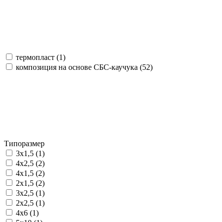
термопласт (
1
)
композиция на основе СБС-каучука (
52
)
Типоразмер
3х1,5 (
1
)
4х2,5 (
2
)
4х1,5 (
2
)
2х1,5 (
2
)
3х2,5 (
1
)
2х2,5 (
1
)
4х6 (
1
)