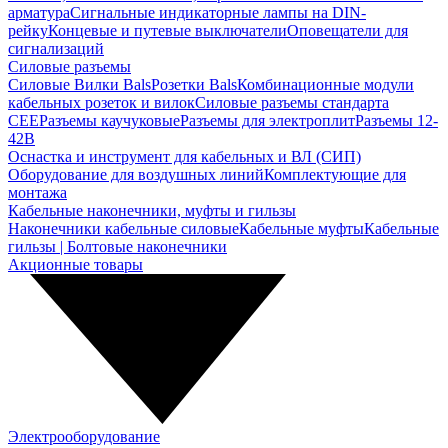
арматура
Сигнальные индикаторные лампы на DIN-
рейку
Концевые и путевые выключатели
Оповещатели для
сигнализаций
Силовые разъемы
Силовые Вилки Bals
Розетки Bals
Комбинационные модули
кабельных розеток и вилок
Силовые разъемы стандарта
CEE
Разъемы каучуковые
Разъемы для электроплит
Разъемы 12-
42В
Оснастка и инструмент для кабельных и ВЛ (СИП)
Оборудование для воздушных линий
Комплектующие для
монтажа
Кабельные наконечники, муфты и гильзы
Наконечники кабельные силовые
Кабельные муфты
Кабельные
гильзы | Болтовые наконечники
Акционные товары
Электрооборудование