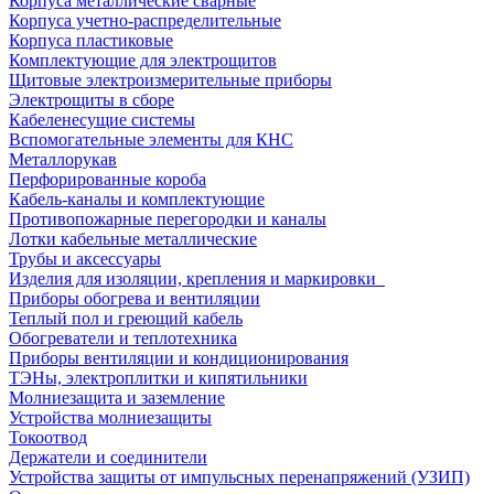
Корпуса металлические сварные
Корпуса учетно-распределительные
Корпуса пластиковые
Комплектующие для электрощитов
Щитовые электроизмерительные приборы
Электрощиты в сборе
Кабеленесущие системы
Вспомогательные элементы для КНС
Металлорукав
Перфорированные короба
Кабель-каналы и комплектующие
Противопожарные перегородки и каналы
Лотки кабельные металлические
Трубы и аксессуары
Изделия для изоляции, крепления и маркировки
Приборы обогрева и вентиляции
Теплый пол и греющий кабель
Обогреватели и теплотехника
Приборы вентиляции и кондиционирования
ТЭНы, электроплитки и кипятильники
Молниезащита и заземление
Устройства молниезащиты
Токоотвод
Держатели и соединители
Устройства защиты от импульсных перенапряжений (УЗИП)