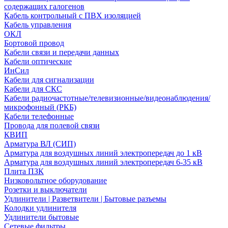
содержащих галогенов
Кабель контрольный с ПВХ изоляцией
Кабель управления
ОКЛ
Бортовой провод
Кабели связи и передачи данных
Кабели оптические
ИнСил
Кабели для сигнализации
Кабели для СКС
Кабели радиочастотные/телевизионные/видеонаблюдения/
микрофонный (РКБ)
Кабели телефонные
Провода для полевой связи
КВИП
Арматура ВЛ (СИП)
Арматура для воздушных линий электропередач до 1 кВ
Арматура для воздушных линий электропередач 6-35 кВ
Плита ПЗК
Низковольтное оборудование
Розетки и выключатели
Удлинители | Разветвители | Бытовые разъемы
Колодки удлинителя
Удлинители бытовые
Сетевые фильтры