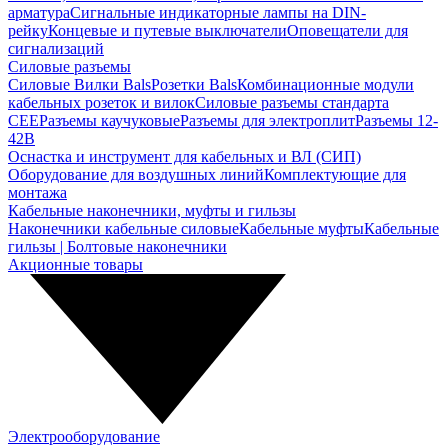
арматура
Сигнальные индикаторные лампы на DIN-
рейку
Концевые и путевые выключатели
Оповещатели для
сигнализаций
Силовые разъемы
Силовые Вилки Bals
Розетки Bals
Комбинационные модули
кабельных розеток и вилок
Силовые разъемы стандарта
CEE
Разъемы каучуковые
Разъемы для электроплит
Разъемы 12-
42В
Оснастка и инструмент для кабельных и ВЛ (СИП)
Оборудование для воздушных линий
Комплектующие для
монтажа
Кабельные наконечники, муфты и гильзы
Наконечники кабельные силовые
Кабельные муфты
Кабельные
гильзы | Болтовые наконечники
Акционные товары
Электрооборудование