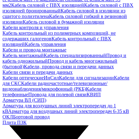
мм2
Кабель силовой с ПВХ изоляцией
Кабель силовой с ПВХ
изоляцией бронированный
Кабель силовой в изоляции из
сшитого полиэтилена
Кабель силовой гибкий в резиновой
изоляции
Кабель силовой в бумажной изоляции
Кабели контроля и управления
Кабель контрольный из полимерных композиций, не
содержащих галогенов
Кабель контрольный с ПВХ
изоляцией
Кабель управления
Кабели и провода монтажные
Кабель монтажный
Кабель специализированный
Провод и
кабель одножильный
Провод и кабель многожильный
(бытовой)
Кабели, провода связи и передачи данных
Кабели связи и передачи данных
Кабели оптические
ИнСил
Кабели для сигнализации
Кабели
для СКС
Кабели радиочастотные/телевизионные/
видеонаблюдения/микрофонный (РКБ)
Кабели
телефонные
Провода для полевой связи
КВИП
Арматура ВЛ (СИП)
Арматура для воздушных линий электропередач до 1
кВ
Арматура для воздушных линий электропередач 6-35 кВ
ОКЛ
Бортовой провод
Плита ПЗК