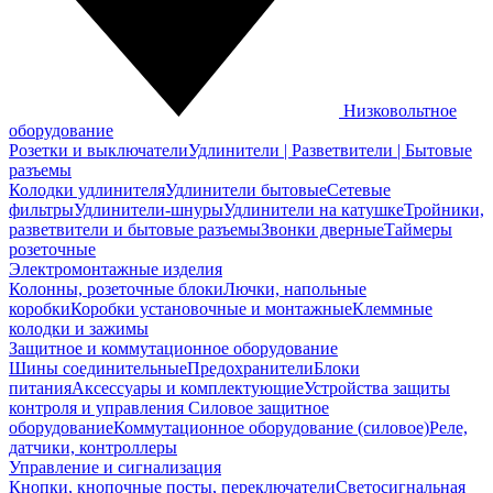
Низковольтное
оборудование
Розетки и выключатели
Удлинители | Разветвители | Бытовые
разъемы
Колодки удлинителя
Удлинители бытовые
Сетевые
фильтры
Удлинители-шнуры
Удлинители на катушке
Тройники,
разветвители и бытовые разъемы
Звонки дверные
Таймеры
розеточные
Электромонтажные изделия
Колонны, розеточные блоки
Лючки, напольные
коробки
Коробки установочные и монтажные
Клеммные
колодки и зажимы
Защитное и коммутационное оборудование
Шины соединительные
Предохранители
Блоки
питания
Аксессуары и комплектующие
Устройства защиты
контроля и управления
Силовое защитное
оборудование
Коммутационное оборудование (силовое)
Реле,
датчики, контроллеры
Управление и сигнализация
Кнопки, кнопочные посты, переключатели
Светосигнальная