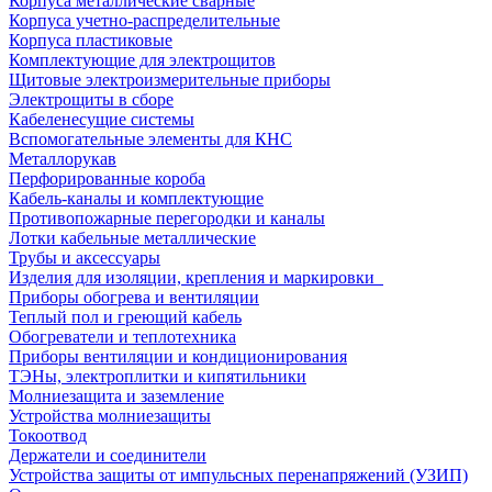
Корпуса металлические сварные
Корпуса учетно-распределительные
Корпуса пластиковые
Комплектующие для электрощитов
Щитовые электроизмерительные приборы
Электрощиты в сборе
Кабеленесущие системы
Вспомогательные элементы для КНС
Металлорукав
Перфорированные короба
Кабель-каналы и комплектующие
Противопожарные перегородки и каналы
Лотки кабельные металлические
Трубы и аксессуары
Изделия для изоляции, крепления и маркировки
Приборы обогрева и вентиляции
Теплый пол и греющий кабель
Обогреватели и теплотехника
Приборы вентиляции и кондиционирования
ТЭНы, электроплитки и кипятильники
Молниезащита и заземление
Устройства молниезащиты
Токоотвод
Держатели и соединители
Устройства защиты от импульсных перенапряжений (УЗИП)