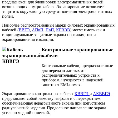
предназначен для блокировки электромагнитных полей,
возникающих внутри кабеля. Экранирование позволяет
защитить окружающую среду от влияния электромагнитных
полей.
Наиболее распространенные марки силовых экранированных
кабелей (
ВВГЭ
,
АПвП
,
ПвП
,
КГВЭВ
) могут иметь как и
индивидуальные защитные экраны по жилам, так и
экранирование по изоляции.
Контрольные экранированные
кабели
Контрольные кабели, предназначенные
для передачи данных от
распределительных устройств к
приборам, нуждаются в надежной
защите от EMI-помех.
Экранирование в контрольных кабелях
КВВГЭ
и
АКВВГЭ
представляет собой намотку из фольги с перекрытием,
обеспечивающая неразрывность экрана при допустимом
радиусе изгиба изделия. Продольное направление экрана
усилено медной оплеткой.