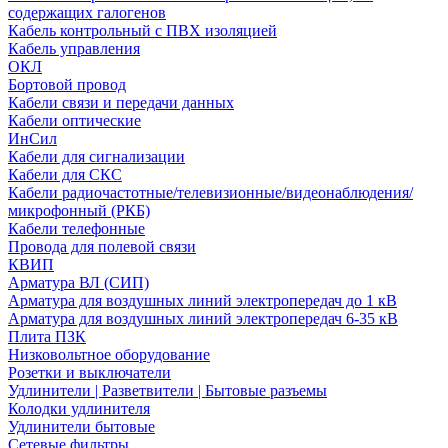
содержащих галогенов
Кабель контрольный с ПВХ изоляцией
Кабель управления
ОКЛ
Бортовой провод
Кабели связи и передачи данных
Кабели оптические
ИнСил
Кабели для сигнализации
Кабели для СКС
Кабели радиочастотные/телевизионные/видеонаблюдения/
микрофонный (РКБ)
Кабели телефонные
Провода для полевой связи
КВИП
Арматура ВЛ (СИП)
Арматура для воздушных линий электропередач до 1 кВ
Арматура для воздушных линий электропередач 6-35 кВ
Плита ПЗК
Низковольтное оборудование
Розетки и выключатели
Удлинители | Разветвители | Бытовые разъемы
Колодки удлинителя
Удлинители бытовые
Сетевые фильтры