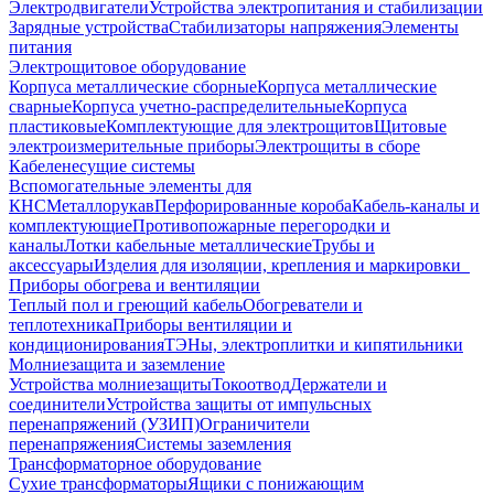
Электродвигатели
Устройства электропитания и стабилизации
Зарядные устройства
Стабилизаторы напряжения
Элементы
питания
Электрощитовое оборудование
Корпуса металлические сборные
Корпуса металлические
сварные
Корпуса учетно-распределительные
Корпуса
пластиковые
Комплектующие для электрощитов
Щитовые
электроизмерительные приборы
Электрощиты в сборе
Кабеленесущие системы
Вспомогательные элементы для
КНС
Металлорукав
Перфорированные короба
Кабель-каналы и
комплектующие
Противопожарные перегородки и
каналы
Лотки кабельные металлические
Трубы и
аксессуары
Изделия для изоляции, крепления и маркировки
Приборы обогрева и вентиляции
Теплый пол и греющий кабель
Обогреватели и
теплотехника
Приборы вентиляции и
кондиционирования
ТЭНы, электроплитки и кипятильники
Молниезащита и заземление
Устройства молниезащиты
Токоотвод
Держатели и
соединители
Устройства защиты от импульсных
перенапряжений (УЗИП)
Ограничители
перенапряжения
Системы заземления
Трансформаторное оборудование
Сухие трансформаторы
Ящики с понижающим