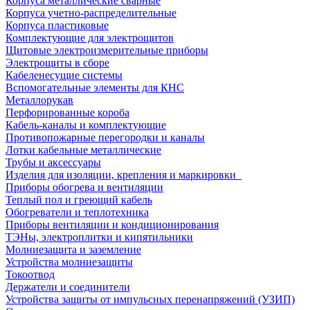
Корпуса металлические сварные
Корпуса учетно-распределительные
Корпуса пластиковые
Комплектующие для электрощитов
Щитовые электроизмерительные приборы
Электрощиты в сборе
Кабеленесущие системы
Вспомогательные элементы для КНС
Металлорукав
Перфорированные короба
Кабель-каналы и комплектующие
Противопожарные перегородки и каналы
Лотки кабельные металлические
Трубы и аксессуары
Изделия для изоляции, крепления и маркировки
Приборы обогрева и вентиляции
Теплый пол и греющий кабель
Обогреватели и теплотехника
Приборы вентиляции и кондиционирования
ТЭНы, электроплитки и кипятильники
Молниезащита и заземление
Устройства молниезащиты
Токоотвод
Держатели и соединители
Устройства защиты от импульсных перенапряжений (УЗИП)