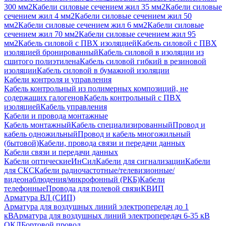
300 мм2
Кабели силовые сечением жил 35 мм2
Кабели силовые
сечением жил 4 мм2
Кабели силовые сечением жил 50
мм2
Кабели силовые сечением жил 6 мм2
Кабели силовые
сечением жил 70 мм2
Кабели силовые сечением жил 95
мм2
Кабель силовой с ПВХ изоляцией
Кабель силовой с ПВХ
изоляцией бронированный
Кабель силовой в изоляции из
сшитого полиэтилена
Кабель силовой гибкий в резиновой
изоляции
Кабель силовой в бумажной изоляции
Кабели контроля и управления
Кабель контрольный из полимерных композиций, не
содержащих галогенов
Кабель контрольный с ПВХ
изоляцией
Кабель управления
Кабели и провода монтажные
Кабель монтажный
Кабель специализированный
Провод и
кабель одножильный
Провод и кабель многожильный
(бытовой)
Кабели, провода связи и передачи данных
Кабели связи и передачи данных
Кабели оптические
ИнСил
Кабели для сигнализации
Кабели
для СКС
Кабели радиочастотные/телевизионные/
видеонаблюдения/микрофонный (РКБ)
Кабели
телефонные
Провода для полевой связи
КВИП
Арматура ВЛ (СИП)
Арматура для воздушных линий электропередач до 1
кВ
Арматура для воздушных линий электропередач 6-35 кВ
ОКЛ
Бортовой провод