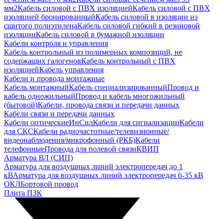
мм2
Кабель силовой с ПВХ изоляцией
Кабель силовой с ПВХ
изоляцией бронированный
Кабель силовой в изоляции из
сшитого полиэтилена
Кабель силовой гибкий в резиновой
изоляции
Кабель силовой в бумажной изоляции
Кабели контроля и управления
Кабель контрольный из полимерных композиций, не
содержащих галогенов
Кабель контрольный с ПВХ
изоляцией
Кабель управления
Кабели и провода монтажные
Кабель монтажный
Кабель специализированный
Провод и
кабель одножильный
Провод и кабель многожильный
(бытовой)
Кабели, провода связи и передачи данных
Кабели связи и передачи данных
Кабели оптические
ИнСил
Кабели для сигнализации
Кабели
для СКС
Кабели радиочастотные/телевизионные/
видеонаблюдения/микрофонный (РКБ)
Кабели
телефонные
Провода для полевой связи
КВИП
Арматура ВЛ (СИП)
Арматура для воздушных линий электропередач до 1
кВ
Арматура для воздушных линий электропередач 6-35 кВ
ОКЛ
Бортовой провод
Плита ПЗК