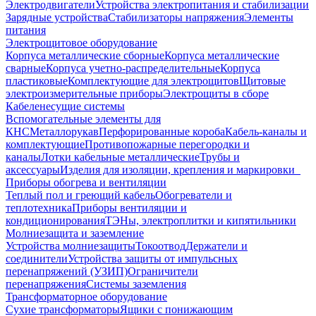
Электродвигатели
Устройства электропитания и стабилизации
Зарядные устройства
Стабилизаторы напряжения
Элементы
питания
Электрощитовое оборудование
Корпуса металлические сборные
Корпуса металлические
сварные
Корпуса учетно-распределительные
Корпуса
пластиковые
Комплектующие для электрощитов
Щитовые
электроизмерительные приборы
Электрощиты в сборе
Кабеленесущие системы
Вспомогательные элементы для
КНС
Металлорукав
Перфорированные короба
Кабель-каналы и
комплектующие
Противопожарные перегородки и
каналы
Лотки кабельные металлические
Трубы и
аксессуары
Изделия для изоляции, крепления и маркировки
Приборы обогрева и вентиляции
Теплый пол и греющий кабель
Обогреватели и
теплотехника
Приборы вентиляции и
кондиционирования
ТЭНы, электроплитки и кипятильники
Молниезащита и заземление
Устройства молниезащиты
Токоотвод
Держатели и
соединители
Устройства защиты от импульсных
перенапряжений (УЗИП)
Ограничители
перенапряжения
Системы заземления
Трансформаторное оборудование
Сухие трансформаторы
Ящики с понижающим