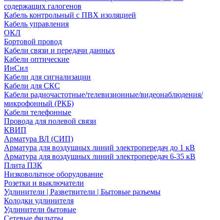
содержащих галогенов
Кабель контрольный с ПВХ изоляцией
Кабель управления
ОКЛ
Бортовой провод
Кабели связи и передачи данных
Кабели оптические
ИнСил
Кабели для сигнализации
Кабели для СКС
Кабели радиочастотные/телевизионные/видеонаблюдения/
микрофонный (РКБ)
Кабели телефонные
Провода для полевой связи
КВИП
Арматура ВЛ (СИП)
Арматура для воздушных линий электропередач до 1 кВ
Арматура для воздушных линий электропередач 6-35 кВ
Плита ПЗК
Низковольтное оборудование
Розетки и выключатели
Удлинители | Разветвители | Бытовые разъемы
Колодки удлинителя
Удлинители бытовые
Сетевые фильтры