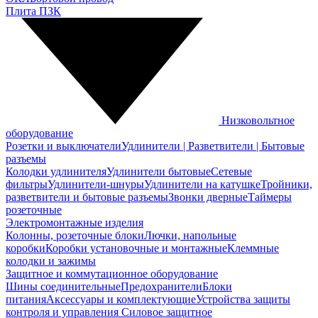
Плита ПЗК
Низковольтное
оборудование
Розетки и выключатели
Удлинители | Разветвители | Бытовые
разъемы
Колодки удлинителя
Удлинители бытовые
Сетевые
фильтры
Удлинители-шнуры
Удлинители на катушке
Тройники,
разветвители и бытовые разъемы
Звонки дверные
Таймеры
розеточные
Электромонтажные изделия
Колонны, розеточные блоки
Лючки, напольные
коробки
Коробки установочные и монтажные
Клеммные
колодки и зажимы
Защитное и коммутационное оборудование
Шины соединительные
Предохранители
Блоки
питания
Аксессуары и комплектующие
Устройства защиты
контроля и управления
Силовое защитное