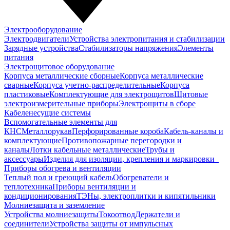
Электрооборудование
Электродвигатели
Устройства электропитания и стабилизации
Зарядные устройства
Стабилизаторы напряжения
Элементы
питания
Электрощитовое оборудование
Корпуса металлические сборные
Корпуса металлические
сварные
Корпуса учетно-распределительные
Корпуса
пластиковые
Комплектующие для электрощитов
Щитовые
электроизмерительные приборы
Электрощиты в сборе
Кабеленесущие системы
Вспомогательные элементы для
КНС
Металлорукав
Перфорированные короба
Кабель-каналы и
комплектующие
Противопожарные перегородки и
каналы
Лотки кабельные металлические
Трубы и
аксессуары
Изделия для изоляции, крепления и маркировки
Приборы обогрева и вентиляции
Теплый пол и греющий кабель
Обогреватели и
теплотехника
Приборы вентиляции и
кондиционирования
ТЭНы, электроплитки и кипятильники
Молниезащита и заземление
Устройства молниезащиты
Токоотвод
Держатели и
соединители
Устройства защиты от импульсных