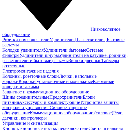
Низковольтное
оборудование
Розетки и выключатели
Удлинители | Разветвители | Бытовые
разъемы
Колодки удлинителя
Удлинители бытовые
Сетевые
фильтры
Удлинители-шнуры
Удлинители на катушке
Тройники,
разветвители и бытовые разъемы
Звонки дверные
Таймеры
розеточные
Электромонтажные изделия
Колонны, розеточные блоки
Лючки, напольные
коробки
Коробки установочные и монтажные
Клеммные
колодки и зажимы
Защитное и коммутационное оборудование
Шины соединительные
Предохранители
Блоки
питания
Аксессуары и комплектующие
Устройства защиты
контроля и управления
Силовое защитное
оборудование
Коммутационное оборудование (силовое)
Реле,
датчики, контроллеры
Управление и сигнализация
Кнопки, кнопочные посты, переключатели
Светосигнальная