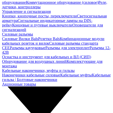
оборудование
Коммутационное оборудование (силовое)
Реле,
датчики, контроллеры
Управление и сигнализация
Кнопки, кнопочные посты, переключатели
Светосигнальная
арматура
Сигнальные индикаторные лампы на DIN-
рейку
Концевые и путевые выключатели
Оповещатели для
сигнализаций
Силовые разъемы
Силовые Вилки Bals
Розетки Bals
Комбинационные модули
кабельных розеток и вилок
Силовые разъемы стандарта
CEE
Разъемы каучуковые
Разъемы для электроплит
Разъемы 12-
42В
Оснастка и инструмент для кабельных и ВЛ (СИП)
Оборудование для воздушных линий
Комплектующие для
монтажа
Кабельные наконечники, муфты и гильзы
Наконечники кабельные силовые
Кабельные муфты
Кабельные
гильзы | Болтовые наконечники
Акционные товары