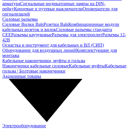
арматура
Сигнальные индикаторные лампы на DIN-
рейку
Концевые и путевые выключатели
Оповещатели для
сигнализаций
Силовые разъемы
Силовые Вилки Bals
Розетки Bals
Комбинационные модули
кабельных розеток и вилок
Силовые разъемы стандарта
CEE
Разъемы каучуковые
Разъемы для электроплит
Разъемы 12-
42В
Оснастка и инструмент для кабельных и ВЛ (СИП)
Оборудование для воздушных линий
Комплектующие для
монтажа
Кабельные наконечники, муфты и гильзы
Наконечники кабельные силовые
Кабельные муфты
Кабельные
гильзы | Болтовые наконечники
Акционные товары
Электрооборудование