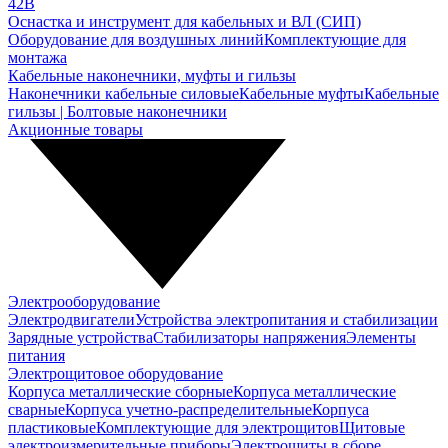
42В
Оснастка и инструмент для кабельных и ВЛ (СИП)
Оборудование для воздушных линий
Комплектующие для
монтажа
Кабельные наконечники, муфты и гильзы
Наконечники кабельные силовые
Кабельные муфты
Кабельные
гильзы | Болтовые наконечники
Акционные товары
Электрооборудование
Электродвигатели
Устройства электропитания и стабилизации
Зарядные устройства
Стабилизаторы напряжения
Элементы
питания
Электрощитовое оборудование
Корпуса металлические сборные
Корпуса металлические
сварные
Корпуса учетно-распределительные
Корпуса
пластиковые
Комплектующие для электрощитов
Щитовые
электроизмерительные приборы
Электрощиты в сборе