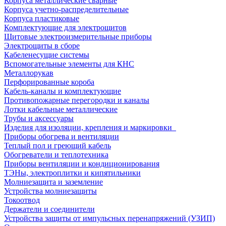
Корпуса металлические сварные
Корпуса учетно-распределительные
Корпуса пластиковые
Комплектующие для электрощитов
Щитовые электроизмерительные приборы
Электрощиты в сборе
Кабеленесущие системы
Вспомогательные элементы для КНС
Металлорукав
Перфорированные короба
Кабель-каналы и комплектующие
Противопожарные перегородки и каналы
Лотки кабельные металлические
Трубы и аксессуары
Изделия для изоляции, крепления и маркировки
Приборы обогрева и вентиляции
Теплый пол и греющий кабель
Обогреватели и теплотехника
Приборы вентиляции и кондиционирования
ТЭНы, электроплитки и кипятильники
Молниезащита и заземление
Устройства молниезащиты
Токоотвод
Держатели и соединители
Устройства защиты от импульсных перенапряжений (УЗИП)