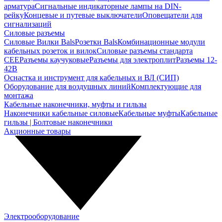
арматура
Сигнальные индикаторные лампы на DIN-
рейку
Концевые и путевые выключатели
Оповещатели для
сигнализаций
Силовые разъемы
Силовые Вилки Bals
Розетки Bals
Комбинационные модули
кабельных розеток и вилок
Силовые разъемы стандарта
CEE
Разъемы каучуковые
Разъемы для электроплит
Разъемы 12-
42В
Оснастка и инструмент для кабельных и ВЛ (СИП)
Оборудование для воздушных линий
Комплектующие для
монтажа
Кабельные наконечники, муфты и гильзы
Наконечники кабельные силовые
Кабельные муфты
Кабельные
гильзы | Болтовые наконечники
Акционные товары
Электрооборудование