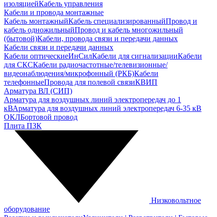
изоляцией
Кабель управления
Кабели и провода монтажные
Кабель монтажный
Кабель специализированный
Провод и
кабель одножильный
Провод и кабель многожильный
(бытовой)
Кабели, провода связи и передачи данных
Кабели связи и передачи данных
Кабели оптические
ИнСил
Кабели для сигнализации
Кабели
для СКС
Кабели радиочастотные/телевизионные/
видеонаблюдения/микрофонный (РКБ)
Кабели
телефонные
Провода для полевой связи
КВИП
Арматура ВЛ (СИП)
Арматура для воздушных линий электропередач до 1
кВ
Арматура для воздушных линий электропередач 6-35 кВ
ОКЛ
Бортовой провод
Плита ПЗК
Низковольтное
оборудование