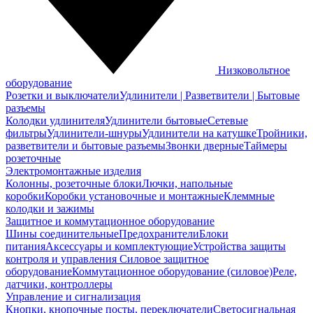
Низковольтное
оборудование
Розетки и выключатели
Удлинители | Разветвители | Бытовые
разъемы
Колодки удлинителя
Удлинители бытовые
Сетевые
фильтры
Удлинители-шнуры
Удлинители на катушке
Тройники,
разветвители и бытовые разъемы
Звонки дверные
Таймеры
розеточные
Электромонтажные изделия
Колонны, розеточные блоки
Лючки, напольные
коробки
Коробки установочные и монтажные
Клеммные
колодки и зажимы
Защитное и коммутационное оборудование
Шины соединительные
Предохранители
Блоки
питания
Аксессуары и комплектующие
Устройства защиты
контроля и управления
Силовое защитное
оборудование
Коммутационное оборудование (силовое)
Реле,
датчики, контроллеры
Управление и сигнализация
Кнопки, кнопочные посты, переключатели
Светосигнальная