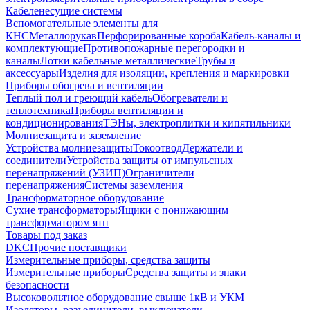
Кабеленесущие системы
Вспомогательные элементы для
КНС
Металлорукав
Перфорированные короба
Кабель-каналы и
комплектующие
Противопожарные перегородки и
каналы
Лотки кабельные металлические
Трубы и
аксессуары
Изделия для изоляции, крепления и маркировки
Приборы обогрева и вентиляции
Теплый пол и греющий кабель
Обогреватели и
теплотехника
Приборы вентиляции и
кондиционирования
ТЭНы, электроплитки и кипятильники
Молниезащита и заземление
Устройства молниезащиты
Токоотвод
Держатели и
соединители
Устройства защиты от импульсных
перенапряжений (УЗИП)
Ограничители
перенапряжения
Системы заземления
Трансформаторное оборудование
Сухие трансформаторы
Ящики с понижающим
трансформатором ятп
Товары под заказ
DKC
Прочие поставщики
Измерительные приборы, средства защиты
Измерительные приборы
Средства защиты и знаки
безопасности
Высоковольтное оборудование свыше 1кВ и УКМ
Изоляторы, разъединители, выключатели