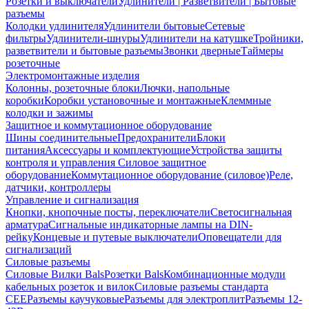
Розетки и выключатели
Удлинители | Разветвители | Бытовые
разъемы
Колодки удлинителя
Удлинители бытовые
Сетевые
фильтры
Удлинители-шнуры
Удлинители на катушке
Тройники,
разветвители и бытовые разъемы
Звонки дверные
Таймеры
розеточные
Электромонтажные изделия
Колонны, розеточные блоки
Лючки, напольные
коробки
Коробки установочные и монтажные
Клеммные
колодки и зажимы
Защитное и коммутационное оборудование
Шины соединительные
Предохранители
Блоки
питания
Аксессуары и комплектующие
Устройства защиты
контроля и управления
Силовое защитное
оборудование
Коммутационное оборудование (силовое)
Реле,
датчики, контроллеры
Управление и сигнализация
Кнопки, кнопочные посты, переключатели
Светосигнальная
арматура
Сигнальные индикаторные лампы на DIN-
рейку
Концевые и путевые выключатели
Оповещатели для
сигнализаций
Силовые разъемы
Силовые Вилки Bals
Розетки Bals
Комбинационные модули
кабельных розеток и вилок
Силовые разъемы стандарта
CEE
Разъемы каучуковые
Разъемы для электроплит
Разъемы 12-