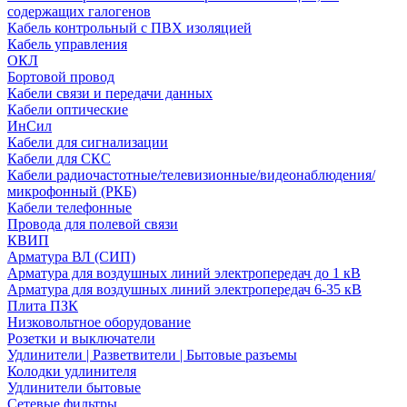
содержащих галогенов
Кабель контрольный с ПВХ изоляцией
Кабель управления
ОКЛ
Бортовой провод
Кабели связи и передачи данных
Кабели оптические
ИнСил
Кабели для сигнализации
Кабели для СКС
Кабели радиочастотные/телевизионные/видеонаблюдения/
микрофонный (РКБ)
Кабели телефонные
Провода для полевой связи
КВИП
Арматура ВЛ (СИП)
Арматура для воздушных линий электропередач до 1 кВ
Арматура для воздушных линий электропередач 6-35 кВ
Плита ПЗК
Низковольтное оборудование
Розетки и выключатели
Удлинители | Разветвители | Бытовые разъемы
Колодки удлинителя
Удлинители бытовые
Сетевые фильтры