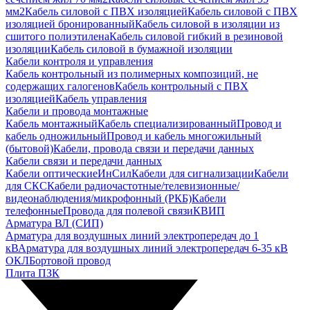
мм2
Кабель силовой с ПВХ изоляцией
Кабель силовой с ПВХ
изоляцией бронированный
Кабель силовой в изоляции из
сшитого полиэтилена
Кабель силовой гибкий в резиновой
изоляции
Кабель силовой в бумажной изоляции
Кабели контроля и управления
Кабель контрольный из полимерных композиций, не
содержащих галогенов
Кабель контрольный с ПВХ
изоляцией
Кабель управления
Кабели и провода монтажные
Кабель монтажный
Кабель специализированный
Провод и
кабель одножильный
Провод и кабель многожильный
(бытовой)
Кабели, провода связи и передачи данных
Кабели связи и передачи данных
Кабели оптические
ИнСил
Кабели для сигнализации
Кабели
для СКС
Кабели радиочастотные/телевизионные/
видеонаблюдения/микрофонный (РКБ)
Кабели
телефонные
Провода для полевой связи
КВИП
Арматура ВЛ (СИП)
Арматура для воздушных линий электропередач до 1
кВ
Арматура для воздушных линий электропередач 6-35 кВ
ОКЛ
Бортовой провод
Плита ПЗК