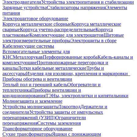
Электродвигатели
Устройства электропитания и стабилизации
Зарядные устройства
Стабилизаторы напряжения
Элементы
питания
Электрощитовое оборудование
Корпуса металлические сборные
Корпуса металлические
сварные
Корпуса учетно-распределительные
Корпуса
пластиковые
Комплектующие для электрощитов
Щитовые
электроизмерительные приборы
Электрощиты в сборе
Кабеленесущие системы
Вспомогательные элементы для
КНС
Металлорукав
Перфорированные короба
Кабель-каналы и
комплектующие
Противопожарные перегородки и
каналы
Лотки кабельные металлические
Трубы и
аксессуары
Изделия для изоляции, крепления и маркировки
Приборы обогрева и вентиляции
Теплый пол и греющий кабель
Обогреватели и
теплотехника
Приборы вентиляции и
кондиционирования
ТЭНы, электроплитки и кипятильники
Молниезащита и заземление
Устройства молниезащиты
Токоотвод
Держатели и
соединители
Устройства защиты от импульсных
перенапряжений (УЗИП)
Ограничители
перенапряжения
Системы заземления
Трансформаторное оборудование
Сухие трансформаторы
Ящики с понижающим