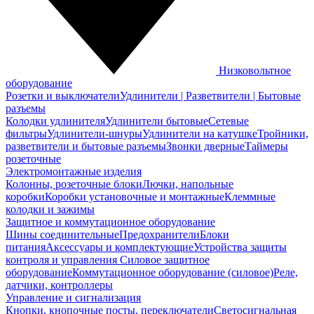
Низковольтное
оборудование
Розетки и выключатели
Удлинители | Разветвители | Бытовые
разъемы
Колодки удлинителя
Удлинители бытовые
Сетевые
фильтры
Удлинители-шнуры
Удлинители на катушке
Тройники,
разветвители и бытовые разъемы
Звонки дверные
Таймеры
розеточные
Электромонтажные изделия
Колонны, розеточные блоки
Лючки, напольные
коробки
Коробки установочные и монтажные
Клеммные
колодки и зажимы
Защитное и коммутационное оборудование
Шины соединительные
Предохранители
Блоки
питания
Аксессуары и комплектующие
Устройства защиты
контроля и управления
Силовое защитное
оборудование
Коммутационное оборудование (силовое)
Реле,
датчики, контроллеры
Управление и сигнализация
Кнопки, кнопочные посты, переключатели
Светосигнальная