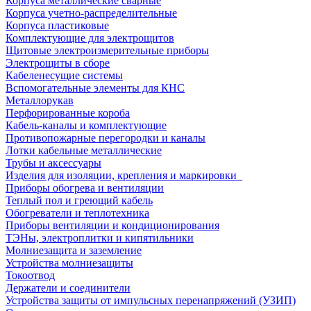
Корпуса металлические сварные
Корпуса учетно-распределительные
Корпуса пластиковые
Комплектующие для электрощитов
Щитовые электроизмерительные приборы
Электрощиты в сборе
Кабеленесущие системы
Вспомогательные элементы для КНС
Металлорукав
Перфорированные короба
Кабель-каналы и комплектующие
Противопожарные перегородки и каналы
Лотки кабельные металлические
Трубы и аксессуары
Изделия для изоляции, крепления и маркировки
Приборы обогрева и вентиляции
Теплый пол и греющий кабель
Обогреватели и теплотехника
Приборы вентиляции и кондиционирования
ТЭНы, электроплитки и кипятильники
Молниезащита и заземление
Устройства молниезащиты
Токоотвод
Держатели и соединители
Устройства защиты от импульсных перенапряжений (УЗИП)