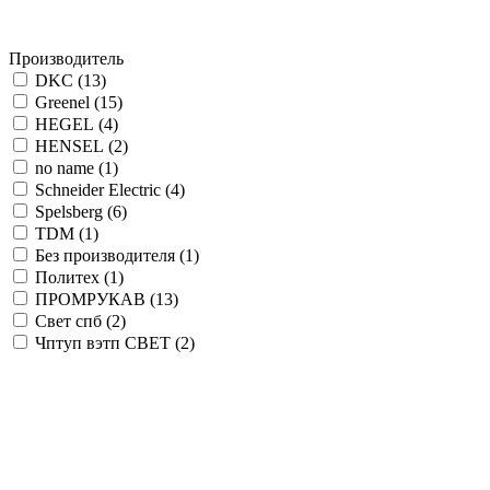
Производитель
DKC (
13
)
Greenel (
15
)
HEGEL (
4
)
HENSEL (
2
)
no name (
1
)
Schneider Electric (
4
)
Spelsberg (
6
)
TDM (
1
)
Без производителя (
1
)
Политех (
1
)
ПРОМРУКАВ (
13
)
Свет спб (
2
)
Чптуп вэтп СВЕТ (
2
)