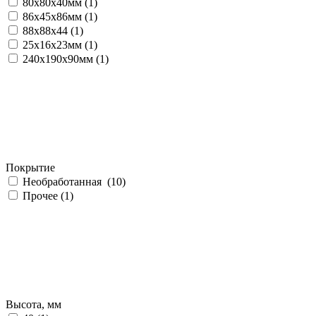
80х80х40мм (
1
)
86х45х86мм (
1
)
88х88х44 (
1
)
25х16х23мм (
1
)
240х190х90мм (
1
)
Покрытие
Необработанная (
10
)
Прочее (
1
)
Высота, мм