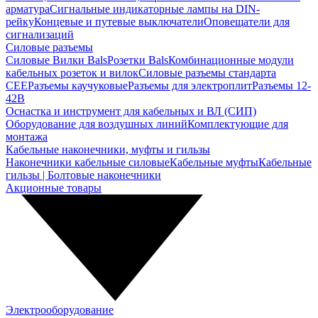
арматура
Сигнальные индикаторные лампы на DIN-
рейку
Концевые и путевые выключатели
Оповещатели для
сигнализаций
Силовые разъемы
Силовые Вилки Bals
Розетки Bals
Комбинационные модули
кабельных розеток и вилок
Силовые разъемы стандарта
CEE
Разъемы каучуковые
Разъемы для электроплит
Разъемы 12-
42В
Оснастка и инструмент для кабельных и ВЛ (СИП)
Оборудование для воздушных линий
Комплектующие для
монтажа
Кабельные наконечники, муфты и гильзы
Наконечники кабельные силовые
Кабельные муфты
Кабельные
гильзы | Болтовые наконечники
Акционные товары
Электрооборудование