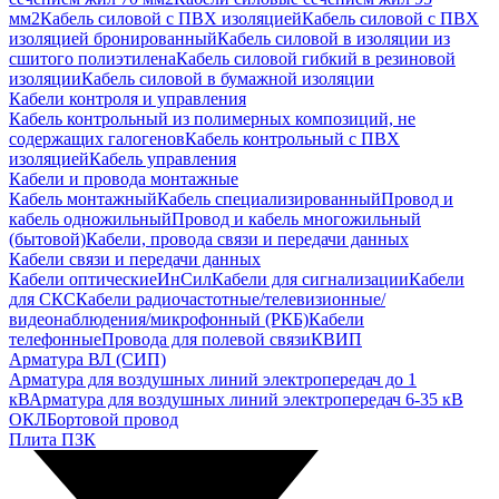
мм2
Кабель силовой с ПВХ изоляцией
Кабель силовой с ПВХ
изоляцией бронированный
Кабель силовой в изоляции из
сшитого полиэтилена
Кабель силовой гибкий в резиновой
изоляции
Кабель силовой в бумажной изоляции
Кабели контроля и управления
Кабель контрольный из полимерных композиций, не
содержащих галогенов
Кабель контрольный с ПВХ
изоляцией
Кабель управления
Кабели и провода монтажные
Кабель монтажный
Кабель специализированный
Провод и
кабель одножильный
Провод и кабель многожильный
(бытовой)
Кабели, провода связи и передачи данных
Кабели связи и передачи данных
Кабели оптические
ИнСил
Кабели для сигнализации
Кабели
для СКС
Кабели радиочастотные/телевизионные/
видеонаблюдения/микрофонный (РКБ)
Кабели
телефонные
Провода для полевой связи
КВИП
Арматура ВЛ (СИП)
Арматура для воздушных линий электропередач до 1
кВ
Арматура для воздушных линий электропередач 6-35 кВ
ОКЛ
Бортовой провод
Плита ПЗК