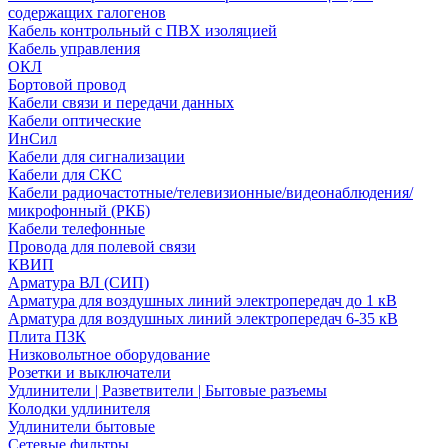
содержащих галогенов
Кабель контрольный с ПВХ изоляцией
Кабель управления
ОКЛ
Бортовой провод
Кабели связи и передачи данных
Кабели оптические
ИнСил
Кабели для сигнализации
Кабели для СКС
Кабели радиочастотные/телевизионные/видеонаблюдения/
микрофонный (РКБ)
Кабели телефонные
Провода для полевой связи
КВИП
Арматура ВЛ (СИП)
Арматура для воздушных линий электропередач до 1 кВ
Арматура для воздушных линий электропередач 6-35 кВ
Плита ПЗК
Низковольтное оборудование
Розетки и выключатели
Удлинители | Разветвители | Бытовые разъемы
Колодки удлинителя
Удлинители бытовые
Сетевые фильтры