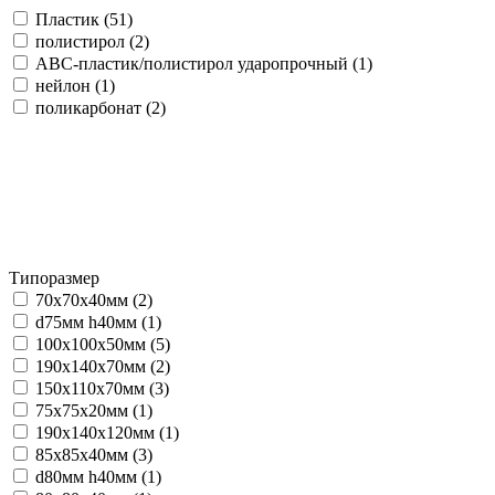
Пластик (
51
)
полистирол (
2
)
АВС-пластик/полистирол ударопрочный (
1
)
нейлон (
1
)
поликарбонат (
2
)
Типоразмер
70х70х40мм (
2
)
d75мм h40мм (
1
)
100х100х50мм (
5
)
190х140х70мм (
2
)
150х110х70мм (
3
)
75х75х20мм (
1
)
190х140х120мм (
1
)
85х85х40мм (
3
)
d80мм h40мм (
1
)