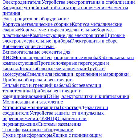
Электродвигатели
Устройства электропитания и стабилизации
Зарядные устройства
Стабилизаторы напряжения
Элементы
питания
Электрощитовое оборудование
Корпуса металлические сборные
Корпуса металлические
сварные
Корпуса учетно-распределительные
Корпуса
пластиковые
Комплектующие для электрощитов
Щитовые
электроизмерительные приборы
Электрощиты в сборе
Кабеленесущие системы
Вспомогательные элементы для
КНС
Металлорукав
Перфорированные короба
Кабель-каналы и
комплектующие
Противопожарные перегородки и
каналы
Лотки кабельные металлические
Трубы и
аксессуары
Изделия для изоляции, крепления и маркировки
Приборы обогрева и вентиляции
Теплый пол и греющий кабель
Обогреватели и
теплотехника
Приборы вентиляции и
кондиционирования
ТЭНы, электроплитки и кипятильники
Молниезащита и заземление
Устройства молниезащиты
Токоотвод
Держатели и
соединители
Устройства защиты от импульсных
перенапряжений (УЗИП)
Ограничители
перенапряжения
Системы заземления
Трансформаторное оборудование
Сухие трансформаторы
Ящики с понижающим