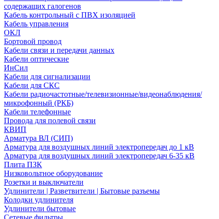
содержащих галогенов
Кабель контрольный с ПВХ изоляцией
Кабель управления
ОКЛ
Бортовой провод
Кабели связи и передачи данных
Кабели оптические
ИнСил
Кабели для сигнализации
Кабели для СКС
Кабели радиочастотные/телевизионные/видеонаблюдения/
микрофонный (РКБ)
Кабели телефонные
Провода для полевой связи
КВИП
Арматура ВЛ (СИП)
Арматура для воздушных линий электропередач до 1 кВ
Арматура для воздушных линий электропередач 6-35 кВ
Плита ПЗК
Низковольтное оборудование
Розетки и выключатели
Удлинители | Разветвители | Бытовые разъемы
Колодки удлинителя
Удлинители бытовые
Сетевые фильтры