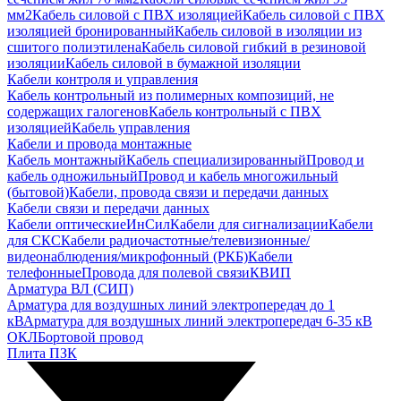
мм2
Кабель силовой с ПВХ изоляцией
Кабель силовой с ПВХ
изоляцией бронированный
Кабель силовой в изоляции из
сшитого полиэтилена
Кабель силовой гибкий в резиновой
изоляции
Кабель силовой в бумажной изоляции
Кабели контроля и управления
Кабель контрольный из полимерных композиций, не
содержащих галогенов
Кабель контрольный с ПВХ
изоляцией
Кабель управления
Кабели и провода монтажные
Кабель монтажный
Кабель специализированный
Провод и
кабель одножильный
Провод и кабель многожильный
(бытовой)
Кабели, провода связи и передачи данных
Кабели связи и передачи данных
Кабели оптические
ИнСил
Кабели для сигнализации
Кабели
для СКС
Кабели радиочастотные/телевизионные/
видеонаблюдения/микрофонный (РКБ)
Кабели
телефонные
Провода для полевой связи
КВИП
Арматура ВЛ (СИП)
Арматура для воздушных линий электропередач до 1
кВ
Арматура для воздушных линий электропередач 6-35 кВ
ОКЛ
Бортовой провод
Плита ПЗК