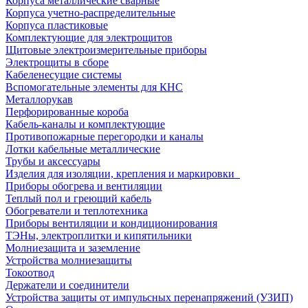
Корпуса металлические сварные
Корпуса учетно-распределительные
Корпуса пластиковые
Комплектующие для электрощитов
Щитовые электроизмерительные приборы
Электрощиты в сборе
Кабеленесущие системы
Вспомогательные элементы для КНС
Металлорукав
Перфорированные короба
Кабель-каналы и комплектующие
Противопожарные перегородки и каналы
Лотки кабельные металлические
Трубы и аксессуары
Изделия для изоляции, крепления и маркировки
Приборы обогрева и вентиляции
Теплый пол и греющий кабель
Обогреватели и теплотехника
Приборы вентиляции и кондиционирования
ТЭНы, электроплитки и кипятильники
Молниезащита и заземление
Устройства молниезащиты
Токоотвод
Держатели и соединители
Устройства защиты от импульсных перенапряжений (УЗИП)