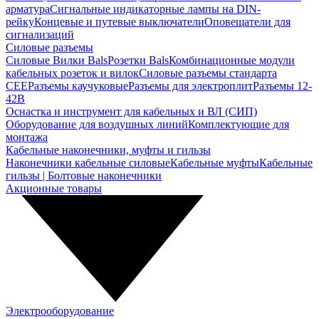
арматура
Сигнальные индикаторные лампы на DIN-
рейку
Концевые и путевые выключатели
Оповещатели для
сигнализаций
Силовые разъемы
Силовые Вилки Bals
Розетки Bals
Комбинационные модули
кабельных розеток и вилок
Силовые разъемы стандарта
CEE
Разъемы каучуковые
Разъемы для электроплит
Разъемы 12-
42В
Оснастка и инструмент для кабельных и ВЛ (СИП)
Оборудование для воздушных линий
Комплектующие для
монтажа
Кабельные наконечники, муфты и гильзы
Наконечники кабельные силовые
Кабельные муфты
Кабельные
гильзы | Болтовые наконечники
Акционные товары
Электрооборудование