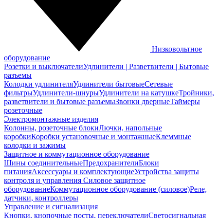
Низковольтное
оборудование
Розетки и выключатели
Удлинители | Разветвители | Бытовые
разъемы
Колодки удлинителя
Удлинители бытовые
Сетевые
фильтры
Удлинители-шнуры
Удлинители на катушке
Тройники,
разветвители и бытовые разъемы
Звонки дверные
Таймеры
розеточные
Электромонтажные изделия
Колонны, розеточные блоки
Лючки, напольные
коробки
Коробки установочные и монтажные
Клеммные
колодки и зажимы
Защитное и коммутационное оборудование
Шины соединительные
Предохранители
Блоки
питания
Аксессуары и комплектующие
Устройства защиты
контроля и управления
Силовое защитное
оборудование
Коммутационное оборудование (силовое)
Реле,
датчики, контроллеры
Управление и сигнализация
Кнопки, кнопочные посты, переключатели
Светосигнальная