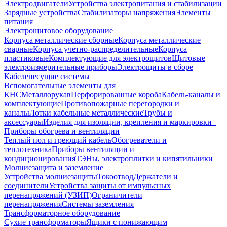
Электродвигатели
Устройства электропитания и стабилизации
Зарядные устройства
Стабилизаторы напряжения
Элементы
питания
Электрощитовое оборудование
Корпуса металлические сборные
Корпуса металлические
сварные
Корпуса учетно-распределительные
Корпуса
пластиковые
Комплектующие для электрощитов
Щитовые
электроизмерительные приборы
Электрощиты в сборе
Кабеленесущие системы
Вспомогательные элементы для
КНС
Металлорукав
Перфорированные короба
Кабель-каналы и
комплектующие
Противопожарные перегородки и
каналы
Лотки кабельные металлические
Трубы и
аксессуары
Изделия для изоляции, крепления и маркировки
Приборы обогрева и вентиляции
Теплый пол и греющий кабель
Обогреватели и
теплотехника
Приборы вентиляции и
кондиционирования
ТЭНы, электроплитки и кипятильники
Молниезащита и заземление
Устройства молниезащиты
Токоотвод
Держатели и
соединители
Устройства защиты от импульсных
перенапряжений (УЗИП)
Ограничители
перенапряжения
Системы заземления
Трансформаторное оборудование
Сухие трансформаторы
Ящики с понижающим