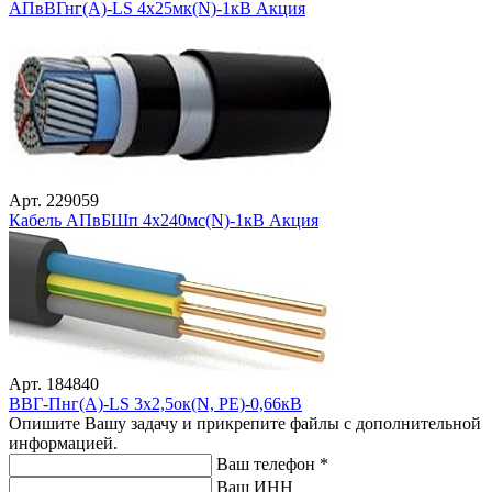
АПвВГнг(А)-LS 4х25мк(N)-1кВ Акция
Арт. 229059
Кабель АПвБШп 4х240мс(N)-1кВ Акция
Арт. 184840
ВВГ-Пнг(А)-LS 3х2,5ок(N, PE)-0,66кВ
Опишите Вашу задачу и прикрепите файлы с дополнительной
информацией.
Ваш телефон
*
Ваш ИНН