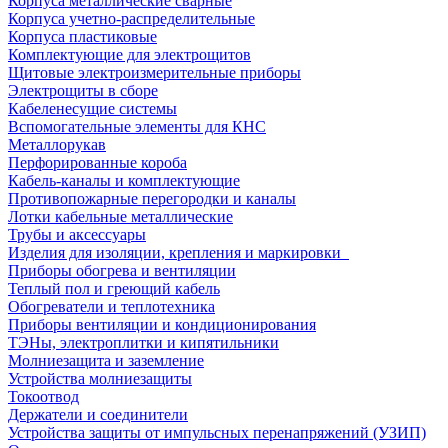
Корпуса металлические сварные
Корпуса учетно-распределительные
Корпуса пластиковые
Комплектующие для электрощитов
Щитовые электроизмерительные приборы
Электрощиты в сборе
Кабеленесущие системы
Вспомогательные элементы для КНС
Металлорукав
Перфорированные короба
Кабель-каналы и комплектующие
Противопожарные перегородки и каналы
Лотки кабельные металлические
Трубы и аксессуары
Изделия для изоляции, крепления и маркировки
Приборы обогрева и вентиляции
Теплый пол и греющий кабель
Обогреватели и теплотехника
Приборы вентиляции и кондиционирования
ТЭНы, электроплитки и кипятильники
Молниезащита и заземление
Устройства молниезащиты
Токоотвод
Держатели и соединители
Устройства защиты от импульсных перенапряжений (УЗИП)