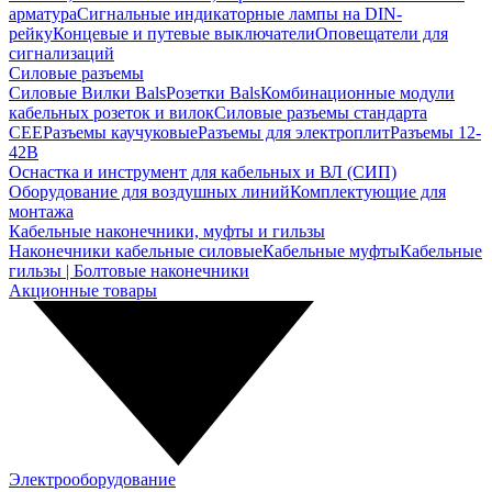
арматура
Сигнальные индикаторные лампы на DIN-
рейку
Концевые и путевые выключатели
Оповещатели для
сигнализаций
Силовые разъемы
Силовые Вилки Bals
Розетки Bals
Комбинационные модули
кабельных розеток и вилок
Силовые разъемы стандарта
CEE
Разъемы каучуковые
Разъемы для электроплит
Разъемы 12-
42В
Оснастка и инструмент для кабельных и ВЛ (СИП)
Оборудование для воздушных линий
Комплектующие для
монтажа
Кабельные наконечники, муфты и гильзы
Наконечники кабельные силовые
Кабельные муфты
Кабельные
гильзы | Болтовые наконечники
Акционные товары
Электрооборудование