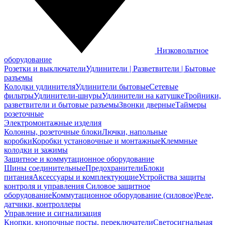
Низковольтное
оборудование
Розетки и выключатели
Удлинители | Разветвители | Бытовые
разъемы
Колодки удлинителя
Удлинители бытовые
Сетевые
фильтры
Удлинители-шнуры
Удлинители на катушке
Тройники,
разветвители и бытовые разъемы
Звонки дверные
Таймеры
розеточные
Электромонтажные изделия
Колонны, розеточные блоки
Лючки, напольные
коробки
Коробки установочные и монтажные
Клеммные
колодки и зажимы
Защитное и коммутационное оборудование
Шины соединительные
Предохранители
Блоки
питания
Аксессуары и комплектующие
Устройства защиты
контроля и управления
Силовое защитное
оборудование
Коммутационное оборудование (силовое)
Реле,
датчики, контроллеры
Управление и сигнализация
Кнопки, кнопочные посты, переключатели
Светосигнальная