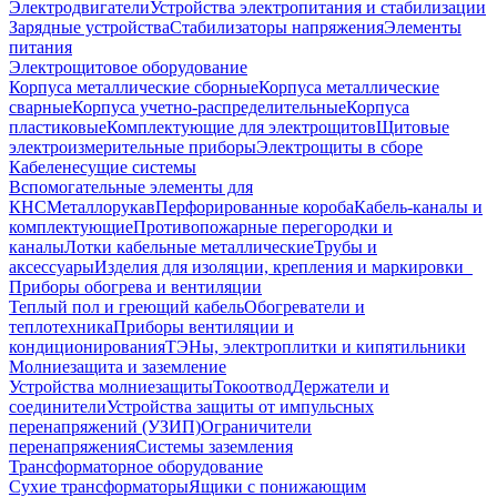
Электродвигатели
Устройства электропитания и стабилизации
Зарядные устройства
Стабилизаторы напряжения
Элементы
питания
Электрощитовое оборудование
Корпуса металлические сборные
Корпуса металлические
сварные
Корпуса учетно-распределительные
Корпуса
пластиковые
Комплектующие для электрощитов
Щитовые
электроизмерительные приборы
Электрощиты в сборе
Кабеленесущие системы
Вспомогательные элементы для
КНС
Металлорукав
Перфорированные короба
Кабель-каналы и
комплектующие
Противопожарные перегородки и
каналы
Лотки кабельные металлические
Трубы и
аксессуары
Изделия для изоляции, крепления и маркировки
Приборы обогрева и вентиляции
Теплый пол и греющий кабель
Обогреватели и
теплотехника
Приборы вентиляции и
кондиционирования
ТЭНы, электроплитки и кипятильники
Молниезащита и заземление
Устройства молниезащиты
Токоотвод
Держатели и
соединители
Устройства защиты от импульсных
перенапряжений (УЗИП)
Ограничители
перенапряжения
Системы заземления
Трансформаторное оборудование
Сухие трансформаторы
Ящики с понижающим