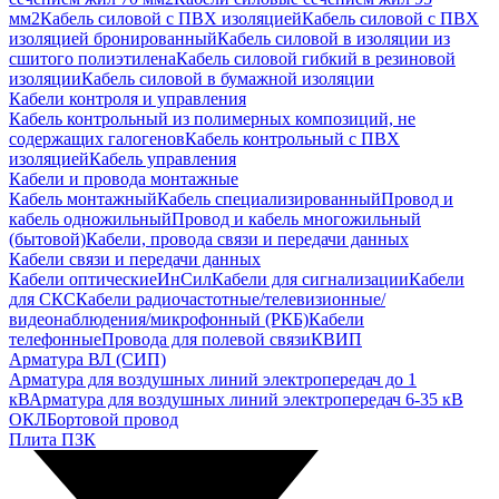
мм2
Кабель силовой с ПВХ изоляцией
Кабель силовой с ПВХ
изоляцией бронированный
Кабель силовой в изоляции из
сшитого полиэтилена
Кабель силовой гибкий в резиновой
изоляции
Кабель силовой в бумажной изоляции
Кабели контроля и управления
Кабель контрольный из полимерных композиций, не
содержащих галогенов
Кабель контрольный с ПВХ
изоляцией
Кабель управления
Кабели и провода монтажные
Кабель монтажный
Кабель специализированный
Провод и
кабель одножильный
Провод и кабель многожильный
(бытовой)
Кабели, провода связи и передачи данных
Кабели связи и передачи данных
Кабели оптические
ИнСил
Кабели для сигнализации
Кабели
для СКС
Кабели радиочастотные/телевизионные/
видеонаблюдения/микрофонный (РКБ)
Кабели
телефонные
Провода для полевой связи
КВИП
Арматура ВЛ (СИП)
Арматура для воздушных линий электропередач до 1
кВ
Арматура для воздушных линий электропередач 6-35 кВ
ОКЛ
Бортовой провод
Плита ПЗК