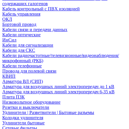
содержащих галогенов
Кабель контрольный с ПВХ изоляцией
Кабель управления
ОКЛ
Бортовой провод
Кабели связи и передачи данных
Кабели оптические
ИнСил
Кабели для сигнализации
Кабели для СКС
Кабели радиочастотные/телевизионные/видеонаблюдения/
микрофонный (РКБ)
Кабели телефонные
Провода для полевой связи
КВИП
Арматура ВЛ (СИП)
Арматура для воздушных линий электропередач до 1 кВ
Арматура для воздушных линий электропередач 6-35 кВ
Плита ПЗК
Низковольтное оборудование
Розетки и выключатели
Удлинители | Разветвители | Бытовые разъемы
Колодки удлинителя
Удлинители бытовые
Сетевые фильтры