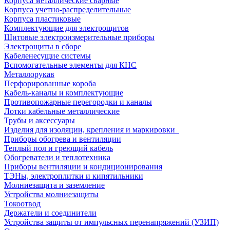
Корпуса металлические сварные
Корпуса учетно-распределительные
Корпуса пластиковые
Комплектующие для электрощитов
Щитовые электроизмерительные приборы
Электрощиты в сборе
Кабеленесущие системы
Вспомогательные элементы для КНС
Металлорукав
Перфорированные короба
Кабель-каналы и комплектующие
Противопожарные перегородки и каналы
Лотки кабельные металлические
Трубы и аксессуары
Изделия для изоляции, крепления и маркировки
Приборы обогрева и вентиляции
Теплый пол и греющий кабель
Обогреватели и теплотехника
Приборы вентиляции и кондиционирования
ТЭНы, электроплитки и кипятильники
Молниезащита и заземление
Устройства молниезащиты
Токоотвод
Держатели и соединители
Устройства защиты от импульсных перенапряжений (УЗИП)