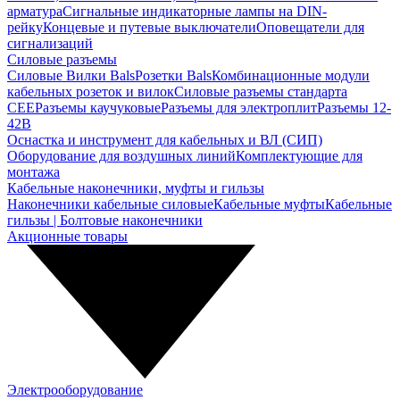
арматура
Сигнальные индикаторные лампы на DIN-
рейку
Концевые и путевые выключатели
Оповещатели для
сигнализаций
Силовые разъемы
Силовые Вилки Bals
Розетки Bals
Комбинационные модули
кабельных розеток и вилок
Силовые разъемы стандарта
CEE
Разъемы каучуковые
Разъемы для электроплит
Разъемы 12-
42В
Оснастка и инструмент для кабельных и ВЛ (СИП)
Оборудование для воздушных линий
Комплектующие для
монтажа
Кабельные наконечники, муфты и гильзы
Наконечники кабельные силовые
Кабельные муфты
Кабельные
гильзы | Болтовые наконечники
Акционные товары
Электрооборудование