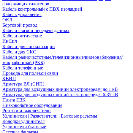
содержащих галогенов
Кабель контрольный с ПВХ изоляцией
Кабель управления
ОКЛ
Бортовой провод
Кабели связи и передачи данных
Кабели оптические
ИнСил
Кабели для сигнализации
Кабели для СКС
Кабели радиочастотные/телевизионные/видеонаблюдения/
микрофонный (РКБ)
Кабели телефонные
Провода для полевой связи
КВИП
Арматура ВЛ (СИП)
Арматура для воздушных линий электропередач до 1 кВ
Арматура для воздушных линий электропередач 6-35 кВ
Плита ПЗК
Низковольтное оборудование
Розетки и выключатели
Удлинители | Разветвители | Бытовые разъемы
Колодки удлинителя
Удлинители бытовые
Сетевые фильтры