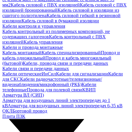
мм2
Кабель силовой с ПВХ изоляцией
Кабель силовой с ПВХ
изоляцией бронированный
Кабель силовой в изоляции из
сшитого полиэтилена
Кабель силовой гибкий в резиновой
изоляции
Кабель силовой в бумажной изоляции
Кабели контроля и управления
Кабель контрольный из полимерных композиций, не
содержащих галогенов
Кабель контрольный с ПВХ
изоляцией
Кабель управления
Кабели и провода монтажные
Кабель монтажный
Кабель специализированный
Провод и
кабель одножильный
Провод и кабель многожильный
(бытовой)
Кабели, провода связи и передачи данных
Кабели связи и передачи данных
Кабели оптические
ИнСил
Кабели для сигнализации
Кабели
для СКС
Кабели радиочастотные/телевизионные/
видеонаблюдения/микрофонный (РКБ)
Кабели
телефонные
Провода для полевой связи
КВИП
Арматура ВЛ (СИП)
Арматура для воздушных линий электропередач до 1
кВ
Арматура для воздушных линий электропередач 6-35 кВ
ОКЛ
Бортовой провод
Плита ПЗК