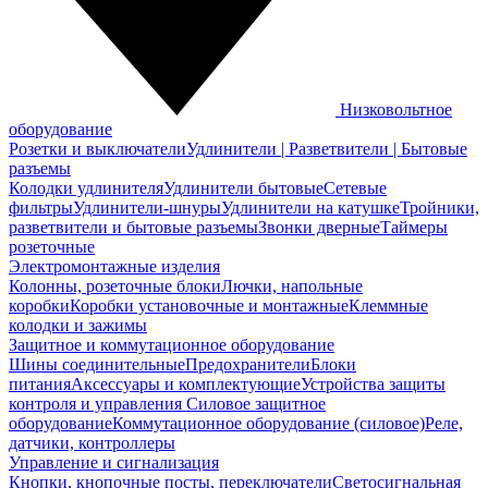
Низковольтное
оборудование
Розетки и выключатели
Удлинители | Разветвители | Бытовые
разъемы
Колодки удлинителя
Удлинители бытовые
Сетевые
фильтры
Удлинители-шнуры
Удлинители на катушке
Тройники,
разветвители и бытовые разъемы
Звонки дверные
Таймеры
розеточные
Электромонтажные изделия
Колонны, розеточные блоки
Лючки, напольные
коробки
Коробки установочные и монтажные
Клеммные
колодки и зажимы
Защитное и коммутационное оборудование
Шины соединительные
Предохранители
Блоки
питания
Аксессуары и комплектующие
Устройства защиты
контроля и управления
Силовое защитное
оборудование
Коммутационное оборудование (силовое)
Реле,
датчики, контроллеры
Управление и сигнализация
Кнопки, кнопочные посты, переключатели
Светосигнальная