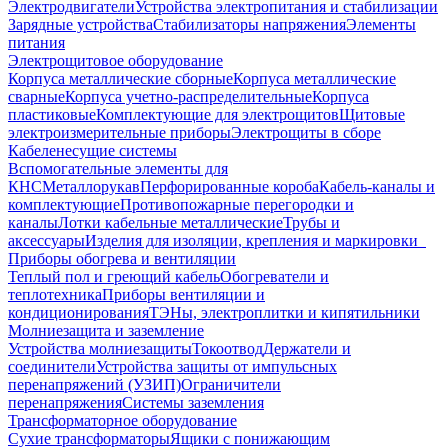
Электродвигатели
Устройства электропитания и стабилизации
Зарядные устройства
Стабилизаторы напряжения
Элементы
питания
Электрощитовое оборудование
Корпуса металлические сборные
Корпуса металлические
сварные
Корпуса учетно-распределительные
Корпуса
пластиковые
Комплектующие для электрощитов
Щитовые
электроизмерительные приборы
Электрощиты в сборе
Кабеленесущие системы
Вспомогательные элементы для
КНС
Металлорукав
Перфорированные короба
Кабель-каналы и
комплектующие
Противопожарные перегородки и
каналы
Лотки кабельные металлические
Трубы и
аксессуары
Изделия для изоляции, крепления и маркировки
Приборы обогрева и вентиляции
Теплый пол и греющий кабель
Обогреватели и
теплотехника
Приборы вентиляции и
кондиционирования
ТЭНы, электроплитки и кипятильники
Молниезащита и заземление
Устройства молниезащиты
Токоотвод
Держатели и
соединители
Устройства защиты от импульсных
перенапряжений (УЗИП)
Ограничители
перенапряжения
Системы заземления
Трансформаторное оборудование
Сухие трансформаторы
Ящики с понижающим