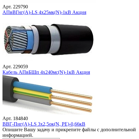
Арт. 229790
АПвВГнг(А)-LS 4х25мк(N)-1кВ Акция
Арт. 229059
Кабель АПвБШп 4х240мс(N)-1кВ Акция
Арт. 184840
ВВГ-Пнг(А)-LS 3х2,5ок(N, PE)-0,66кВ
Опишите Вашу задачу и прикрепите файлы с дополнительной
информацией.