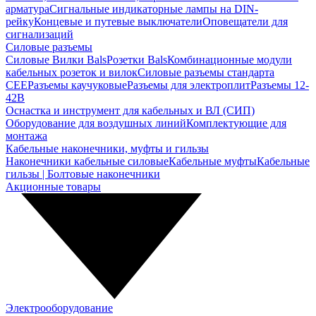
арматура
Сигнальные индикаторные лампы на DIN-
рейку
Концевые и путевые выключатели
Оповещатели для
сигнализаций
Силовые разъемы
Силовые Вилки Bals
Розетки Bals
Комбинационные модули
кабельных розеток и вилок
Силовые разъемы стандарта
CEE
Разъемы каучуковые
Разъемы для электроплит
Разъемы 12-
42В
Оснастка и инструмент для кабельных и ВЛ (СИП)
Оборудование для воздушных линий
Комплектующие для
монтажа
Кабельные наконечники, муфты и гильзы
Наконечники кабельные силовые
Кабельные муфты
Кабельные
гильзы | Болтовые наконечники
Акционные товары
Электрооборудование