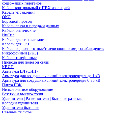
содержащих галогенов
Кабель контрольный с ПВХ изоляцией
Кабель управления
ОКЛ
Бортовой провод
Кабели связи и передачи данных
Кабели оптические
ИнСил
Кабели для сигнализации
Кабели для СКС
Кабели радиочастотные/телевизионные/видеонаблюдения/
микрофонный (РКБ)
Кабели телефонные
Провода для полевой связи
КВИП
Арматура ВЛ (СИП)
Арматура для воздушных линий электропередач до 1 кВ
Арматура для воздушных линий электропередач 6-35 кВ
Плита ПЗК
Низковольтное оборудование
Розетки и выключатели
Удлинители | Разветвители | Бытовые разъемы
Колодки удлинителя
Удлинители бытовые
Сетевые фильтры