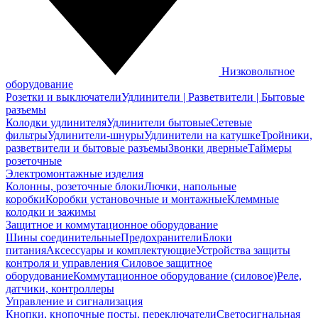
Низковольтное
оборудование
Розетки и выключатели
Удлинители | Разветвители | Бытовые
разъемы
Колодки удлинителя
Удлинители бытовые
Сетевые
фильтры
Удлинители-шнуры
Удлинители на катушке
Тройники,
разветвители и бытовые разъемы
Звонки дверные
Таймеры
розеточные
Электромонтажные изделия
Колонны, розеточные блоки
Лючки, напольные
коробки
Коробки установочные и монтажные
Клеммные
колодки и зажимы
Защитное и коммутационное оборудование
Шины соединительные
Предохранители
Блоки
питания
Аксессуары и комплектующие
Устройства защиты
контроля и управления
Силовое защитное
оборудование
Коммутационное оборудование (силовое)
Реле,
датчики, контроллеры
Управление и сигнализация
Кнопки, кнопочные посты, переключатели
Светосигнальная