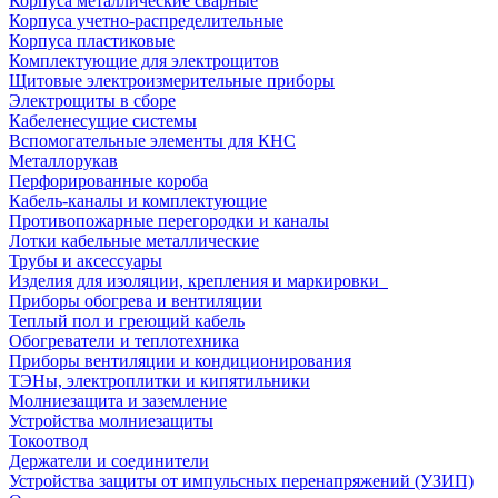
Корпуса металлические сварные
Корпуса учетно-распределительные
Корпуса пластиковые
Комплектующие для электрощитов
Щитовые электроизмерительные приборы
Электрощиты в сборе
Кабеленесущие системы
Вспомогательные элементы для КНС
Металлорукав
Перфорированные короба
Кабель-каналы и комплектующие
Противопожарные перегородки и каналы
Лотки кабельные металлические
Трубы и аксессуары
Изделия для изоляции, крепления и маркировки
Приборы обогрева и вентиляции
Теплый пол и греющий кабель
Обогреватели и теплотехника
Приборы вентиляции и кондиционирования
ТЭНы, электроплитки и кипятильники
Молниезащита и заземление
Устройства молниезащиты
Токоотвод
Держатели и соединители
Устройства защиты от импульсных перенапряжений (УЗИП)