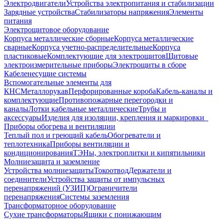
Электродвигатели
Устройства электропитания и стабилизации
Зарядные устройства
Стабилизаторы напряжения
Элементы
питания
Электрощитовое оборудование
Корпуса металлические сборные
Корпуса металлические
сварные
Корпуса учетно-распределительные
Корпуса
пластиковые
Комплектующие для электрощитов
Щитовые
электроизмерительные приборы
Электрощиты в сборе
Кабеленесущие системы
Вспомогательные элементы для
КНС
Металлорукав
Перфорированные короба
Кабель-каналы и
комплектующие
Противопожарные перегородки и
каналы
Лотки кабельные металлические
Трубы и
аксессуары
Изделия для изоляции, крепления и маркировки
Приборы обогрева и вентиляции
Теплый пол и греющий кабель
Обогреватели и
теплотехника
Приборы вентиляции и
кондиционирования
ТЭНы, электроплитки и кипятильники
Молниезащита и заземление
Устройства молниезащиты
Токоотвод
Держатели и
соединители
Устройства защиты от импульсных
перенапряжений (УЗИП)
Ограничители
перенапряжения
Системы заземления
Трансформаторное оборудование
Сухие трансформаторы
Ящики с понижающим