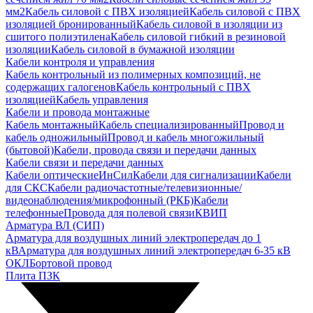
мм2
Кабель силовой с ПВХ изоляцией
Кабель силовой с ПВХ
изоляцией бронированный
Кабель силовой в изоляции из
сшитого полиэтилена
Кабель силовой гибкий в резиновой
изоляции
Кабель силовой в бумажной изоляции
Кабели контроля и управления
Кабель контрольный из полимерных композиций, не
содержащих галогенов
Кабель контрольный с ПВХ
изоляцией
Кабель управления
Кабели и провода монтажные
Кабель монтажный
Кабель специализированный
Провод и
кабель одножильный
Провод и кабель многожильный
(бытовой)
Кабели, провода связи и передачи данных
Кабели связи и передачи данных
Кабели оптические
ИнСил
Кабели для сигнализации
Кабели
для СКС
Кабели радиочастотные/телевизионные/
видеонаблюдения/микрофонный (РКБ)
Кабели
телефонные
Провода для полевой связи
КВИП
Арматура ВЛ (СИП)
Арматура для воздушных линий электропередач до 1
кВ
Арматура для воздушных линий электропередач 6-35 кВ
ОКЛ
Бортовой провод
Плита ПЗК