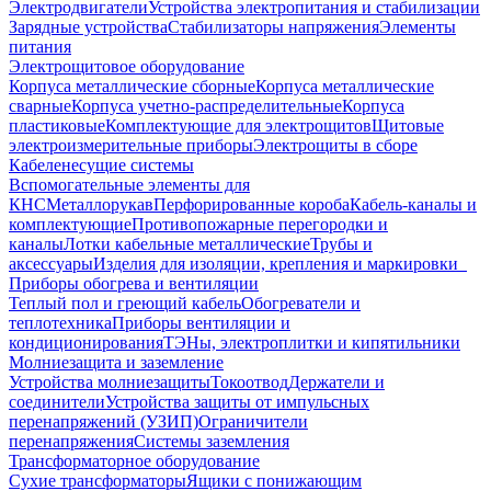
Электродвигатели
Устройства электропитания и стабилизации
Зарядные устройства
Стабилизаторы напряжения
Элементы
питания
Электрощитовое оборудование
Корпуса металлические сборные
Корпуса металлические
сварные
Корпуса учетно-распределительные
Корпуса
пластиковые
Комплектующие для электрощитов
Щитовые
электроизмерительные приборы
Электрощиты в сборе
Кабеленесущие системы
Вспомогательные элементы для
КНС
Металлорукав
Перфорированные короба
Кабель-каналы и
комплектующие
Противопожарные перегородки и
каналы
Лотки кабельные металлические
Трубы и
аксессуары
Изделия для изоляции, крепления и маркировки
Приборы обогрева и вентиляции
Теплый пол и греющий кабель
Обогреватели и
теплотехника
Приборы вентиляции и
кондиционирования
ТЭНы, электроплитки и кипятильники
Молниезащита и заземление
Устройства молниезащиты
Токоотвод
Держатели и
соединители
Устройства защиты от импульсных
перенапряжений (УЗИП)
Ограничители
перенапряжения
Системы заземления
Трансформаторное оборудование
Сухие трансформаторы
Ящики с понижающим