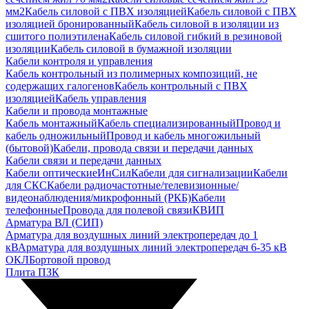
мм2
Кабель силовой с ПВХ изоляцией
Кабель силовой с ПВХ
изоляцией бронированный
Кабель силовой в изоляции из
сшитого полиэтилена
Кабель силовой гибкий в резиновой
изоляции
Кабель силовой в бумажной изоляции
Кабели контроля и управления
Кабель контрольный из полимерных композиций, не
содержащих галогенов
Кабель контрольный с ПВХ
изоляцией
Кабель управления
Кабели и провода монтажные
Кабель монтажный
Кабель специализированный
Провод и
кабель одножильный
Провод и кабель многожильный
(бытовой)
Кабели, провода связи и передачи данных
Кабели связи и передачи данных
Кабели оптические
ИнСил
Кабели для сигнализации
Кабели
для СКС
Кабели радиочастотные/телевизионные/
видеонаблюдения/микрофонный (РКБ)
Кабели
телефонные
Провода для полевой связи
КВИП
Арматура ВЛ (СИП)
Арматура для воздушных линий электропередач до 1
кВ
Арматура для воздушных линий электропередач 6-35 кВ
ОКЛ
Бортовой провод
Плита ПЗК