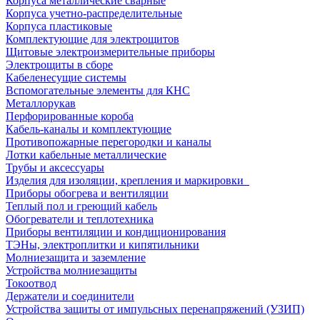
Корпуса металлические сварные
Корпуса учетно-распределительные
Корпуса пластиковые
Комплектующие для электрощитов
Щитовые электроизмерительные приборы
Электрощиты в сборе
Кабеленесущие системы
Вспомогательные элементы для КНС
Металлорукав
Перфорированные короба
Кабель-каналы и комплектующие
Противопожарные перегородки и каналы
Лотки кабельные металлические
Трубы и аксессуары
Изделия для изоляции, крепления и маркировки
Приборы обогрева и вентиляции
Теплый пол и греющий кабель
Обогреватели и теплотехника
Приборы вентиляции и кондиционирования
ТЭНы, электроплитки и кипятильники
Молниезащита и заземление
Устройства молниезащиты
Токоотвод
Держатели и соединители
Устройства защиты от импульсных перенапряжений (УЗИП)