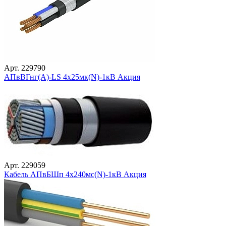
Арт. 229790
АПвВГнг(А)-LS 4х25мк(N)-1кВ Акция
Арт. 229059
Кабель АПвБШп 4х240мс(N)-1кВ Акция