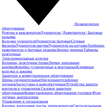
Низковольтное
оборудование
Розетки и выключатели
Удлинители | Разветвители | Бытовые
разъемы
Колодки удлинителя
Удлинители бытовые
Сетевые
фильтры
Удлинители-шнуры
Удлинители на катушке
Тройники,
разветвители и бытовые разъемы
Звонки дверные
Таймеры
розеточные
Электромонтажные изделия
Колонны, розеточные блоки
Лючки, напольные
коробки
Коробки установочные и монтажные
Клеммные
колодки и зажимы
Защитное и коммутационное оборудование
Шины соединительные
Предохранители
Блоки
питания
Аксессуары и комплектующие
Устройства защиты
контроля и управления
Силовое защитное
оборудование
Коммутационное оборудование (силовое)
Реле,
датчики, контроллеры
Управление и сигнализация
Кнопки, кнопочные посты, переключатели
Светосигнальная