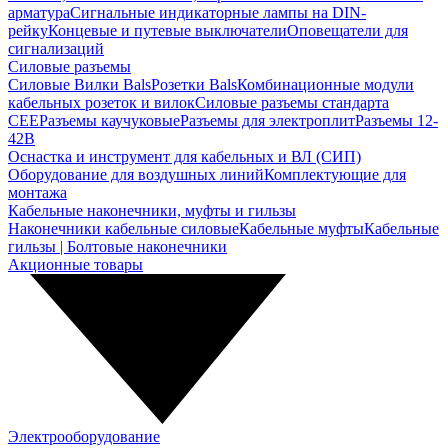
арматура
Сигнальные индикаторные лампы на DIN-
рейку
Концевые и путевые выключатели
Оповещатели для
сигнализаций
Силовые разъемы
Силовые Вилки Bals
Розетки Bals
Комбинационные модули
кабельных розеток и вилок
Силовые разъемы стандарта
CEE
Разъемы каучуковые
Разъемы для электроплит
Разъемы 12-
42В
Оснастка и инструмент для кабельных и ВЛ (СИП)
Оборудование для воздушных линий
Комплектующие для
монтажа
Кабельные наконечники, муфты и гильзы
Наконечники кабельные силовые
Кабельные муфты
Кабельные
гильзы | Болтовые наконечники
Акционные товары
Электрооборудование