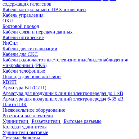
содержащих галогенов
Кабель контрольный с ПВХ изоляцией
Кабель управления
ОКЛ
Бортовой провод
Кабели связи и передачи данных
Кабели оптические
ИнСил
Кабели для сигнализации
Кабели для СКС
Кабели радиочастотные/телевизионные/видеонаблюдения/
микрофонный (РКБ)
Кабели телефонные
Провода для полевой связи
КВИП
Арматура ВЛ (СИП)
Арматура для воздушных линий электропередач до 1 кВ
Арматура для воздушных линий электропередач 6-35 кВ
Плита ПЗК
Низковольтное оборудование
Розетки и выключатели
Удлинители | Разветвители | Бытовые разъемы
Колодки удлинителя
Удлинители бытовые
Сетевые фильтры