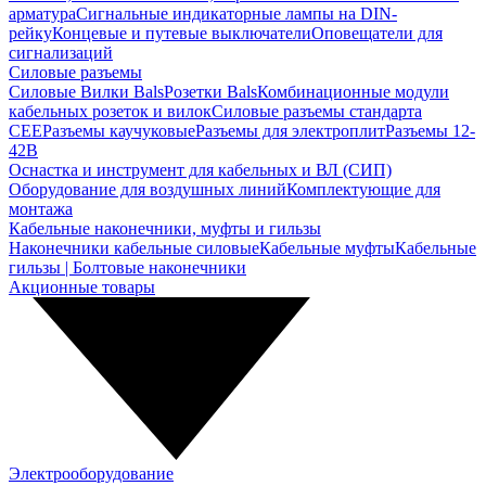
арматура
Сигнальные индикаторные лампы на DIN-
рейку
Концевые и путевые выключатели
Оповещатели для
сигнализаций
Силовые разъемы
Силовые Вилки Bals
Розетки Bals
Комбинационные модули
кабельных розеток и вилок
Силовые разъемы стандарта
CEE
Разъемы каучуковые
Разъемы для электроплит
Разъемы 12-
42В
Оснастка и инструмент для кабельных и ВЛ (СИП)
Оборудование для воздушных линий
Комплектующие для
монтажа
Кабельные наконечники, муфты и гильзы
Наконечники кабельные силовые
Кабельные муфты
Кабельные
гильзы | Болтовые наконечники
Акционные товары
Электрооборудование