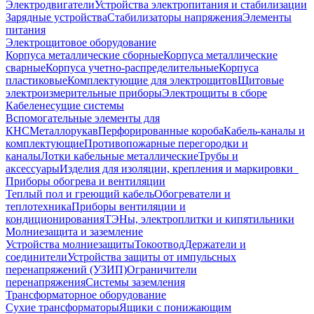
Электродвигатели
Устройства электропитания и стабилизации
Зарядные устройства
Стабилизаторы напряжения
Элементы
питания
Электрощитовое оборудование
Корпуса металлические сборные
Корпуса металлические
сварные
Корпуса учетно-распределительные
Корпуса
пластиковые
Комплектующие для электрощитов
Щитовые
электроизмерительные приборы
Электрощиты в сборе
Кабеленесущие системы
Вспомогательные элементы для
КНС
Металлорукав
Перфорированные короба
Кабель-каналы и
комплектующие
Противопожарные перегородки и
каналы
Лотки кабельные металлические
Трубы и
аксессуары
Изделия для изоляции, крепления и маркировки
Приборы обогрева и вентиляции
Теплый пол и греющий кабель
Обогреватели и
теплотехника
Приборы вентиляции и
кондиционирования
ТЭНы, электроплитки и кипятильники
Молниезащита и заземление
Устройства молниезащиты
Токоотвод
Держатели и
соединители
Устройства защиты от импульсных
перенапряжений (УЗИП)
Ограничители
перенапряжения
Системы заземления
Трансформаторное оборудование
Сухие трансформаторы
Ящики с понижающим