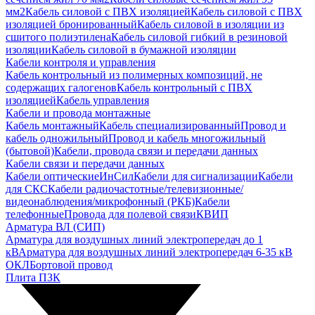
мм2
Кабель силовой с ПВХ изоляцией
Кабель силовой с ПВХ
изоляцией бронированный
Кабель силовой в изоляции из
сшитого полиэтилена
Кабель силовой гибкий в резиновой
изоляции
Кабель силовой в бумажной изоляции
Кабели контроля и управления
Кабель контрольный из полимерных композиций, не
содержащих галогенов
Кабель контрольный с ПВХ
изоляцией
Кабель управления
Кабели и провода монтажные
Кабель монтажный
Кабель специализированный
Провод и
кабель одножильный
Провод и кабель многожильный
(бытовой)
Кабели, провода связи и передачи данных
Кабели связи и передачи данных
Кабели оптические
ИнСил
Кабели для сигнализации
Кабели
для СКС
Кабели радиочастотные/телевизионные/
видеонаблюдения/микрофонный (РКБ)
Кабели
телефонные
Провода для полевой связи
КВИП
Арматура ВЛ (СИП)
Арматура для воздушных линий электропередач до 1
кВ
Арматура для воздушных линий электропередач 6-35 кВ
ОКЛ
Бортовой провод
Плита ПЗК