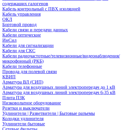
содержащих галогенов
Кабель контрольный с ПВХ изоляцией
Кабель управления
ОКЛ
Бортовой провод
Кабели связи и передачи данных
Кабели оптические
ИнСил
Кабели для сигнализации
Кабели для СКС
Кабели радиочастотные/телевизионные/видеонаблюдения/
микрофонный (РКБ)
Кабели телефонные
Провода для полевой связи
КВИП
Арматура ВЛ (СИП)
Арматура для воздушных линий электропередач до 1 кВ
Арматура для воздушных линий электропередач 6-35 кВ
Плита ПЗК
Низковольтное оборудование
Розетки и выключатели
Удлинители | Разветвители | Бытовые разъемы
Колодки удлинителя
Удлинители бытовые
Сетевые фильтры