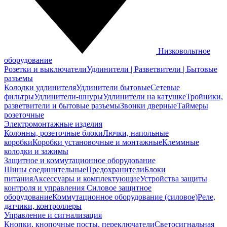
Низковольтное
оборудование
Розетки и выключатели
Удлинители | Разветвители | Бытовые
разъемы
Колодки удлинителя
Удлинители бытовые
Сетевые
фильтры
Удлинители-шнуры
Удлинители на катушке
Тройники,
разветвители и бытовые разъемы
Звонки дверные
Таймеры
розеточные
Электромонтажные изделия
Колонны, розеточные блоки
Лючки, напольные
коробки
Коробки установочные и монтажные
Клеммные
колодки и зажимы
Защитное и коммутационное оборудование
Шины соединительные
Предохранители
Блоки
питания
Аксессуары и комплектующие
Устройства защиты
контроля и управления
Силовое защитное
оборудование
Коммутационное оборудование (силовое)
Реле,
датчики, контроллеры
Управление и сигнализация
Кнопки, кнопочные посты, переключатели
Светосигнальная