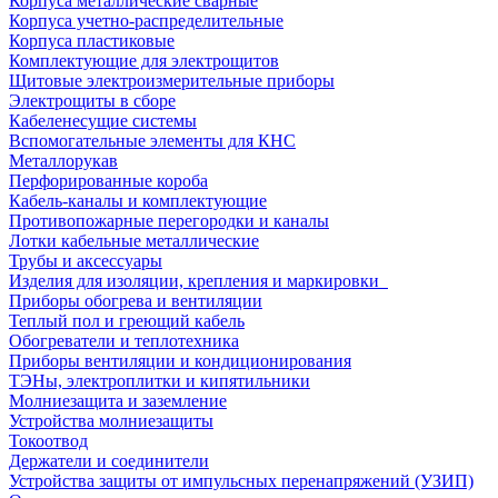
Корпуса металлические сварные
Корпуса учетно-распределительные
Корпуса пластиковые
Комплектующие для электрощитов
Щитовые электроизмерительные приборы
Электрощиты в сборе
Кабеленесущие системы
Вспомогательные элементы для КНС
Металлорукав
Перфорированные короба
Кабель-каналы и комплектующие
Противопожарные перегородки и каналы
Лотки кабельные металлические
Трубы и аксессуары
Изделия для изоляции, крепления и маркировки
Приборы обогрева и вентиляции
Теплый пол и греющий кабель
Обогреватели и теплотехника
Приборы вентиляции и кондиционирования
ТЭНы, электроплитки и кипятильники
Молниезащита и заземление
Устройства молниезащиты
Токоотвод
Держатели и соединители
Устройства защиты от импульсных перенапряжений (УЗИП)