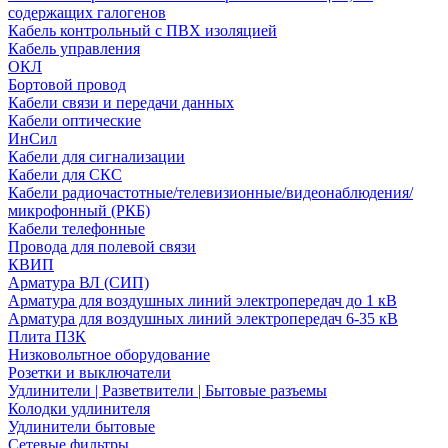
содержащих галогенов
Кабель контрольный с ПВХ изоляцией
Кабель управления
ОКЛ
Бортовой провод
Кабели связи и передачи данных
Кабели оптические
ИнСил
Кабели для сигнализации
Кабели для СКС
Кабели радиочастотные/телевизионные/видеонаблюдения/
микрофонный (РКБ)
Кабели телефонные
Провода для полевой связи
КВИП
Арматура ВЛ (СИП)
Арматура для воздушных линий электропередач до 1 кВ
Арматура для воздушных линий электропередач 6-35 кВ
Плита ПЗК
Низковольтное оборудование
Розетки и выключатели
Удлинители | Разветвители | Бытовые разъемы
Колодки удлинителя
Удлинители бытовые
Сетевые фильтры