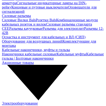
арматура
Сигнальные индикаторные лампы на DIN-
рейку
Концевые и путевые выключатели
Оповещатели для
сигнализаций
Силовые разъемы
Силовые Вилки Bals
Розетки Bals
Комбинационные модули
кабельных розеток и вилок
Силовые разъемы стандарта
CEE
Разъемы каучуковые
Разъемы для электроплит
Разъемы 12-
42В
Оснастка и инструмент для кабельных и ВЛ (СИП)
Оборудование для воздушных линий
Комплектующие для
монтажа
Кабельные наконечники, муфты и гильзы
Наконечники кабельные силовые
Кабельные муфты
Кабельные
гильзы | Болтовые наконечники
Акционные товары
Электрооборудование