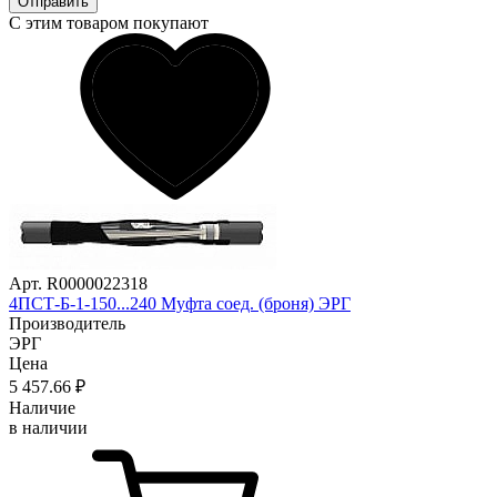
Отправить
С этим товаром покупают
Арт. R0000022318
4ПСТ-Б-1-150...240 Муфта соед. (броня) ЭРГ
Производитель
ЭРГ
Цена
5 457
.66
₽
Наличие
в наличии