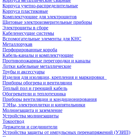
Корпуса металлические сварные
Корпуса учетно-распределительные
Корпуса пластиковые
Комплектующие для электрощитов
Щитовые электроизмерительные приборы
Электрощиты в сборе
Кабеленесущие системы
Вспомогательные элементы для КНС
Металлорукав
Перфорированные короба
Кабель-каналы и комплектующие
Противопожарные перегородки и каналы
Лотки кабельные металлические
Трубы и аксессуары
Изделия для изоляции, крепления и маркировки
Приборы обогрева и вентиляции
Теплый пол и греющий кабель
Обогреватели и теплотехника
Приборы вентиляции и кондиционирования
ТЭНы, электроплитки и кипятильники
Молниезащита и заземление
Устройства молниезащиты
Токоотвод
Держатели и соединители
Устройства защиты от импульсных перенапряжений (УЗИП)