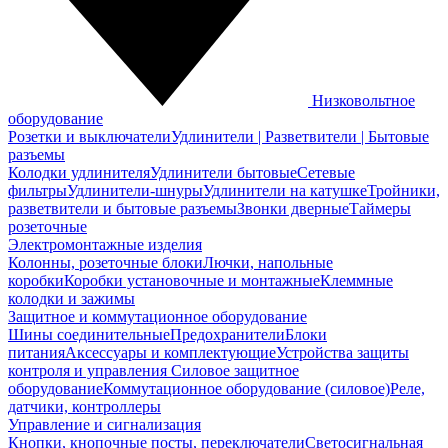
Низковольтное
оборудование
Розетки и выключатели
Удлинители | Разветвители | Бытовые
разъемы
Колодки удлинителя
Удлинители бытовые
Сетевые
фильтры
Удлинители-шнуры
Удлинители на катушке
Тройники,
разветвители и бытовые разъемы
Звонки дверные
Таймеры
розеточные
Электромонтажные изделия
Колонны, розеточные блоки
Лючки, напольные
коробки
Коробки установочные и монтажные
Клеммные
колодки и зажимы
Защитное и коммутационное оборудование
Шины соединительные
Предохранители
Блоки
питания
Аксессуары и комплектующие
Устройства защиты
контроля и управления
Силовое защитное
оборудование
Коммутационное оборудование (силовое)
Реле,
датчики, контроллеры
Управление и сигнализация
Кнопки, кнопочные посты, переключатели
Светосигнальная