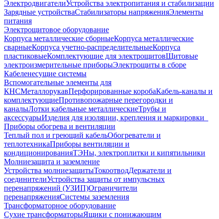
Электродвигатели
Устройства электропитания и стабилизации
Зарядные устройства
Стабилизаторы напряжения
Элементы
питания
Электрощитовое оборудование
Корпуса металлические сборные
Корпуса металлические
сварные
Корпуса учетно-распределительные
Корпуса
пластиковые
Комплектующие для электрощитов
Щитовые
электроизмерительные приборы
Электрощиты в сборе
Кабеленесущие системы
Вспомогательные элементы для
КНС
Металлорукав
Перфорированные короба
Кабель-каналы и
комплектующие
Противопожарные перегородки и
каналы
Лотки кабельные металлические
Трубы и
аксессуары
Изделия для изоляции, крепления и маркировки
Приборы обогрева и вентиляции
Теплый пол и греющий кабель
Обогреватели и
теплотехника
Приборы вентиляции и
кондиционирования
ТЭНы, электроплитки и кипятильники
Молниезащита и заземление
Устройства молниезащиты
Токоотвод
Держатели и
соединители
Устройства защиты от импульсных
перенапряжений (УЗИП)
Ограничители
перенапряжения
Системы заземления
Трансформаторное оборудование
Сухие трансформаторы
Ящики с понижающим