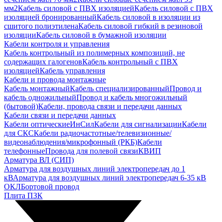
мм2
Кабель силовой с ПВХ изоляцией
Кабель силовой с ПВХ
изоляцией бронированный
Кабель силовой в изоляции из
сшитого полиэтилена
Кабель силовой гибкий в резиновой
изоляции
Кабель силовой в бумажной изоляции
Кабели контроля и управления
Кабель контрольный из полимерных композиций, не
содержащих галогенов
Кабель контрольный с ПВХ
изоляцией
Кабель управления
Кабели и провода монтажные
Кабель монтажный
Кабель специализированный
Провод и
кабель одножильный
Провод и кабель многожильный
(бытовой)
Кабели, провода связи и передачи данных
Кабели связи и передачи данных
Кабели оптические
ИнСил
Кабели для сигнализации
Кабели
для СКС
Кабели радиочастотные/телевизионные/
видеонаблюдения/микрофонный (РКБ)
Кабели
телефонные
Провода для полевой связи
КВИП
Арматура ВЛ (СИП)
Арматура для воздушных линий электропередач до 1
кВ
Арматура для воздушных линий электропередач 6-35 кВ
ОКЛ
Бортовой провод
Плита ПЗК