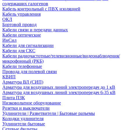
содержащих галогенов
Кабель контрольный с ПВХ изоляцией
Кабель управления
ОКЛ
Бортовой провод
Кабели связи и передачи данных
Кабели оптические
ИнСил
Кабели для сигнализации
Кабели для СКС
Кабели радиочастотные/телевизионные/видеонаблюдения/
микрофонный (РКБ)
Кабели телефонные
Провода для полевой связи
КВИП
Арматура ВЛ (СИП)
Арматура для воздушных линий электропередач до 1 кВ
Арматура для воздушных линий электропередач 6-35 кВ
Плита ПЗК
Низковольтное оборудование
Розетки и выключатели
Удлинители | Разветвители | Бытовые разъемы
Колодки удлинителя
Удлинители бытовые
Сетевые фильтры