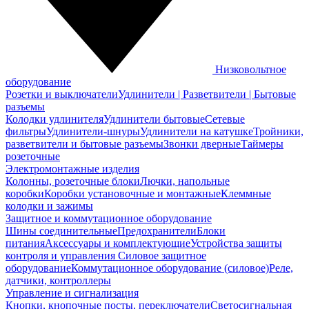
Низковольтное
оборудование
Розетки и выключатели
Удлинители | Разветвители | Бытовые
разъемы
Колодки удлинителя
Удлинители бытовые
Сетевые
фильтры
Удлинители-шнуры
Удлинители на катушке
Тройники,
разветвители и бытовые разъемы
Звонки дверные
Таймеры
розеточные
Электромонтажные изделия
Колонны, розеточные блоки
Лючки, напольные
коробки
Коробки установочные и монтажные
Клеммные
колодки и зажимы
Защитное и коммутационное оборудование
Шины соединительные
Предохранители
Блоки
питания
Аксессуары и комплектующие
Устройства защиты
контроля и управления
Силовое защитное
оборудование
Коммутационное оборудование (силовое)
Реле,
датчики, контроллеры
Управление и сигнализация
Кнопки, кнопочные посты, переключатели
Светосигнальная