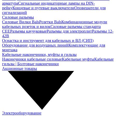
арматура
Сигнальные индикаторные лампы на DIN-
рейку
Концевые и путевые выключатели
Оповещатели для
сигнализаций
Силовые разъемы
Силовые Вилки Bals
Розетки Bals
Комбинационные модули
кабельных розеток и вилок
Силовые разъемы стандарта
CEE
Разъемы каучуковые
Разъемы для электроплит
Разъемы 12-
42В
Оснастка и инструмент для кабельных и ВЛ (СИП)
Оборудование для воздушных линий
Комплектующие для
монтажа
Кабельные наконечники, муфты и гильзы
Наконечники кабельные силовые
Кабельные муфты
Кабельные
гильзы | Болтовые наконечники
Акционные товары
Электрооборудование