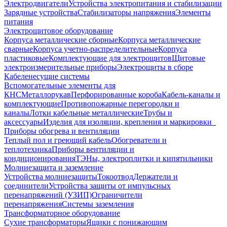
Электродвигатели
Устройства электропитания и стабилизации
Зарядные устройства
Стабилизаторы напряжения
Элементы
питания
Электрощитовое оборудование
Корпуса металлические сборные
Корпуса металлические
сварные
Корпуса учетно-распределительные
Корпуса
пластиковые
Комплектующие для электрощитов
Щитовые
электроизмерительные приборы
Электрощиты в сборе
Кабеленесущие системы
Вспомогательные элементы для
КНС
Металлорукав
Перфорированные короба
Кабель-каналы и
комплектующие
Противопожарные перегородки и
каналы
Лотки кабельные металлические
Трубы и
аксессуары
Изделия для изоляции, крепления и маркировки
Приборы обогрева и вентиляции
Теплый пол и греющий кабель
Обогреватели и
теплотехника
Приборы вентиляции и
кондиционирования
ТЭНы, электроплитки и кипятильники
Молниезащита и заземление
Устройства молниезащиты
Токоотвод
Держатели и
соединители
Устройства защиты от импульсных
перенапряжений (УЗИП)
Ограничители
перенапряжения
Системы заземления
Трансформаторное оборудование
Сухие трансформаторы
Ящики с понижающим