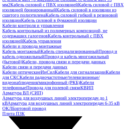
мм2
Кабель силовой с ПВХ изоляцией
Кабель силовой с ПВХ
изоляцией бронированный
Кабель силовой в изоляции из
сшитого полиэтилена
Кабель силовой гибкий в резиновой
изоляции
Кабель силовой в бумажной изоляции
Кабели контроля и управления
Кабель контрольный из полимерных композиций, не
содержащих галогенов
Кабель контрольный с ПВХ
изоляцией
Кабель управления
Кабели и провода монтажные
Кабель монтажный
Кабель специализированный
Провод и
кабель одножильный
Провод и кабель многожильный
(бытовой)
Кабели, провода связи и передачи данных
Кабели связи и передачи данных
Кабели оптические
ИнСил
Кабели для сигнализации
Кабели
для СКС
Кабели радиочастотные/телевизионные/
видеонаблюдения/микрофонный (РКБ)
Кабели
телефонные
Провода для полевой связи
КВИП
Арматура ВЛ (СИП)
Арматура для воздушных линий электропередач до 1
кВ
Арматура для воздушных линий электропередач 6-35 кВ
ОКЛ
Бортовой провод
Плита ПЗК