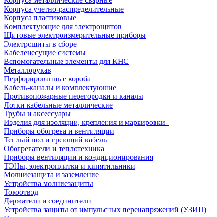
Корпуса металлические сварные
Корпуса учетно-распределительные
Корпуса пластиковые
Комплектующие для электрощитов
Щитовые электроизмерительные приборы
Электрощиты в сборе
Кабеленесущие системы
Вспомогательные элементы для КНС
Металлорукав
Перфорированные короба
Кабель-каналы и комплектующие
Противопожарные перегородки и каналы
Лотки кабельные металлические
Трубы и аксессуары
Изделия для изоляции, крепления и маркировки
Приборы обогрева и вентиляции
Теплый пол и греющий кабель
Обогреватели и теплотехника
Приборы вентиляции и кондиционирования
ТЭНы, электроплитки и кипятильники
Молниезащита и заземление
Устройства молниезащиты
Токоотвод
Держатели и соединители
Устройства защиты от импульсных перенапряжений (УЗИП)