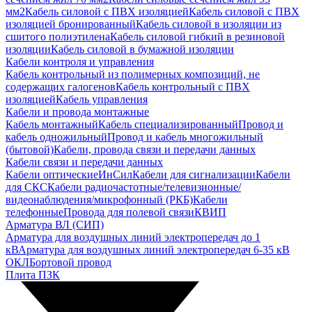
мм2
Кабель силовой с ПВХ изоляцией
Кабель силовой с ПВХ
изоляцией бронированный
Кабель силовой в изоляции из
сшитого полиэтилена
Кабель силовой гибкий в резиновой
изоляции
Кабель силовой в бумажной изоляции
Кабели контроля и управления
Кабель контрольный из полимерных композиций, не
содержащих галогенов
Кабель контрольный с ПВХ
изоляцией
Кабель управления
Кабели и провода монтажные
Кабель монтажный
Кабель специализированный
Провод и
кабель одножильный
Провод и кабель многожильный
(бытовой)
Кабели, провода связи и передачи данных
Кабели связи и передачи данных
Кабели оптические
ИнСил
Кабели для сигнализации
Кабели
для СКС
Кабели радиочастотные/телевизионные/
видеонаблюдения/микрофонный (РКБ)
Кабели
телефонные
Провода для полевой связи
КВИП
Арматура ВЛ (СИП)
Арматура для воздушных линий электропередач до 1
кВ
Арматура для воздушных линий электропередач 6-35 кВ
ОКЛ
Бортовой провод
Плита ПЗК