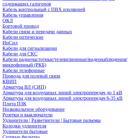
содержащих галогенов
Кабель контрольный с ПВХ изоляцией
Кабель управления
ОКЛ
Бортовой провод
Кабели связи и передачи данных
Кабели оптические
ИнСил
Кабели для сигнализации
Кабели для СКС
Кабели радиочастотные/телевизионные/видеонаблюдения/
микрофонный (РКБ)
Кабели телефонные
Провода для полевой связи
КВИП
Арматура ВЛ (СИП)
Арматура для воздушных линий электропередач до 1 кВ
Арматура для воздушных линий электропередач 6-35 кВ
Плита ПЗК
Низковольтное оборудование
Розетки и выключатели
Удлинители | Разветвители | Бытовые разъемы
Колодки удлинителя
Удлинители бытовые
Сетевые фильтры