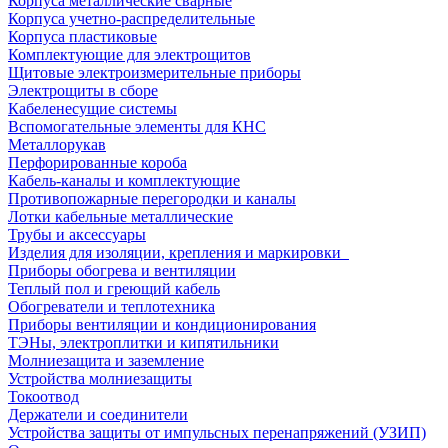
Корпуса металлические сварные
Корпуса учетно-распределительные
Корпуса пластиковые
Комплектующие для электрощитов
Щитовые электроизмерительные приборы
Электрощиты в сборе
Кабеленесущие системы
Вспомогательные элементы для КНС
Металлорукав
Перфорированные короба
Кабель-каналы и комплектующие
Противопожарные перегородки и каналы
Лотки кабельные металлические
Трубы и аксессуары
Изделия для изоляции, крепления и маркировки
Приборы обогрева и вентиляции
Теплый пол и греющий кабель
Обогреватели и теплотехника
Приборы вентиляции и кондиционирования
ТЭНы, электроплитки и кипятильники
Молниезащита и заземление
Устройства молниезащиты
Токоотвод
Держатели и соединители
Устройства защиты от импульсных перенапряжений (УЗИП)