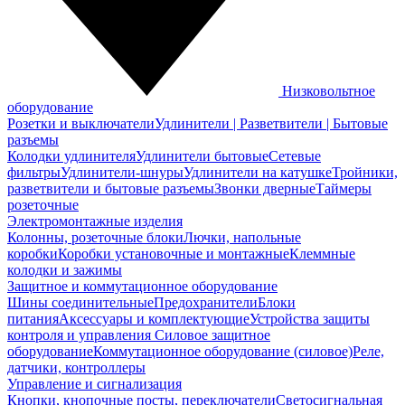
Низковольтное
оборудование
Розетки и выключатели
Удлинители | Разветвители | Бытовые
разъемы
Колодки удлинителя
Удлинители бытовые
Сетевые
фильтры
Удлинители-шнуры
Удлинители на катушке
Тройники,
разветвители и бытовые разъемы
Звонки дверные
Таймеры
розеточные
Электромонтажные изделия
Колонны, розеточные блоки
Лючки, напольные
коробки
Коробки установочные и монтажные
Клеммные
колодки и зажимы
Защитное и коммутационное оборудование
Шины соединительные
Предохранители
Блоки
питания
Аксессуары и комплектующие
Устройства защиты
контроля и управления
Силовое защитное
оборудование
Коммутационное оборудование (силовое)
Реле,
датчики, контроллеры
Управление и сигнализация
Кнопки, кнопочные посты, переключатели
Светосигнальная