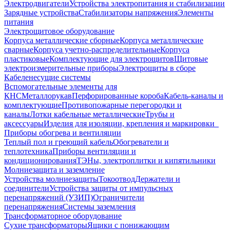
Электродвигатели
Устройства электропитания и стабилизации
Зарядные устройства
Стабилизаторы напряжения
Элементы
питания
Электрощитовое оборудование
Корпуса металлические сборные
Корпуса металлические
сварные
Корпуса учетно-распределительные
Корпуса
пластиковые
Комплектующие для электрощитов
Щитовые
электроизмерительные приборы
Электрощиты в сборе
Кабеленесущие системы
Вспомогательные элементы для
КНС
Металлорукав
Перфорированные короба
Кабель-каналы и
комплектующие
Противопожарные перегородки и
каналы
Лотки кабельные металлические
Трубы и
аксессуары
Изделия для изоляции, крепления и маркировки
Приборы обогрева и вентиляции
Теплый пол и греющий кабель
Обогреватели и
теплотехника
Приборы вентиляции и
кондиционирования
ТЭНы, электроплитки и кипятильники
Молниезащита и заземление
Устройства молниезащиты
Токоотвод
Держатели и
соединители
Устройства защиты от импульсных
перенапряжений (УЗИП)
Ограничители
перенапряжения
Системы заземления
Трансформаторное оборудование
Сухие трансформаторы
Ящики с понижающим