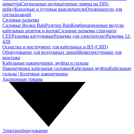
арматура
Сигнальные индикаторные лампы на DIN-
рейку
Концевые и путевые выключатели
Оповещатели для
сигнализаций
Силовые разъемы
Силовые Вилки Bals
Розетки Bals
Комбинационные модули
кабельных розеток и вилок
Силовые разъемы стандарта
CEE
Разъемы каучуковые
Разъемы для электроплит
Разъемы 12-
42В
Оснастка и инструмент для кабельных и ВЛ (СИП)
Оборудование для воздушных линий
Комплектующие для
монтажа
Кабельные наконечники, муфты и гильзы
Наконечники кабельные силовые
Кабельные муфты
Кабельные
гильзы | Болтовые наконечники
Акционные товары
Электрооборудование