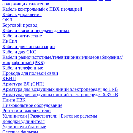
содержащих галогенов
Кабель контрольный с ПВХ изоляцией
Кабель управления
ОКЛ
Бортовой провод
Кабели связи и передачи данных
Кабели оптические
ИнСил
Кабели для сигнализации
Кабели для СКС
Кабели радиочастотные/телевизионные/видеонаблюдения/
микрофонный (РКБ)
Кабели телефонные
Провода для полевой связи
КВИП
Арматура ВЛ (СИП)
Арматура для воздушных линий электропередач до 1 кВ
Арматура для воздушных линий электропередач 6-35 кВ
Плита ПЗК
Низковольтное оборудование
Розетки и выключатели
Удлинители | Разветвители | Бытовые разъемы
Колодки удлинителя
Удлинители бытовые
Сетевые фильтры