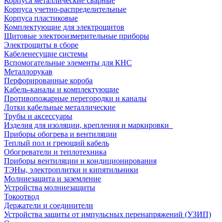
Корпуса металлические сварные
Корпуса учетно-распределительные
Корпуса пластиковые
Комплектующие для электрощитов
Щитовые электроизмерительные приборы
Электрощиты в сборе
Кабеленесущие системы
Вспомогательные элементы для КНС
Металлорукав
Перфорированные короба
Кабель-каналы и комплектующие
Противопожарные перегородки и каналы
Лотки кабельные металлические
Трубы и аксессуары
Изделия для изоляции, крепления и маркировки
Приборы обогрева и вентиляции
Теплый пол и греющий кабель
Обогреватели и теплотехника
Приборы вентиляции и кондиционирования
ТЭНы, электроплитки и кипятильники
Молниезащита и заземление
Устройства молниезащиты
Токоотвод
Держатели и соединители
Устройства защиты от импульсных перенапряжений (УЗИП)