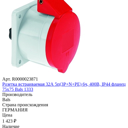
Арт. R0000023871
Розетка встраиваемая 32А 5п(3P+N+PE) 6ч, 400В, IP44 фланец
75х75 Bals 1333
Производитель
Bals
Страна происхождения
ГЕРМАНИЯ
Цена
1 423
₽
Наличие