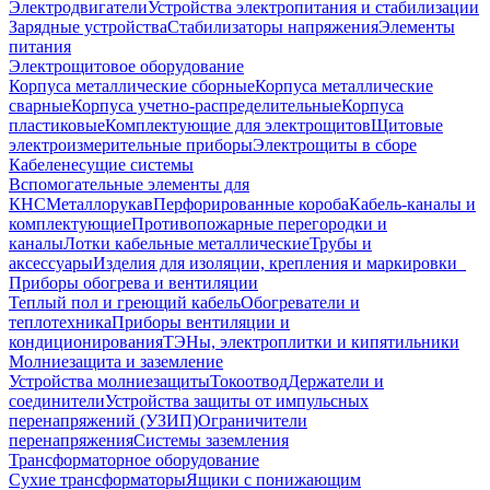
Электродвигатели
Устройства электропитания и стабилизации
Зарядные устройства
Стабилизаторы напряжения
Элементы
питания
Электрощитовое оборудование
Корпуса металлические сборные
Корпуса металлические
сварные
Корпуса учетно-распределительные
Корпуса
пластиковые
Комплектующие для электрощитов
Щитовые
электроизмерительные приборы
Электрощиты в сборе
Кабеленесущие системы
Вспомогательные элементы для
КНС
Металлорукав
Перфорированные короба
Кабель-каналы и
комплектующие
Противопожарные перегородки и
каналы
Лотки кабельные металлические
Трубы и
аксессуары
Изделия для изоляции, крепления и маркировки
Приборы обогрева и вентиляции
Теплый пол и греющий кабель
Обогреватели и
теплотехника
Приборы вентиляции и
кондиционирования
ТЭНы, электроплитки и кипятильники
Молниезащита и заземление
Устройства молниезащиты
Токоотвод
Держатели и
соединители
Устройства защиты от импульсных
перенапряжений (УЗИП)
Ограничители
перенапряжения
Системы заземления
Трансформаторное оборудование
Сухие трансформаторы
Ящики с понижающим