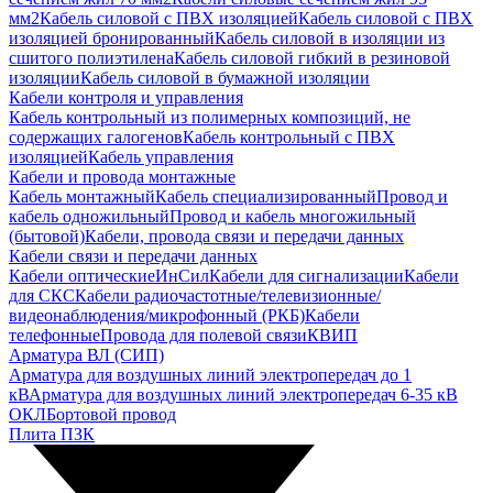
мм2
Кабель силовой с ПВХ изоляцией
Кабель силовой с ПВХ
изоляцией бронированный
Кабель силовой в изоляции из
сшитого полиэтилена
Кабель силовой гибкий в резиновой
изоляции
Кабель силовой в бумажной изоляции
Кабели контроля и управления
Кабель контрольный из полимерных композиций, не
содержащих галогенов
Кабель контрольный с ПВХ
изоляцией
Кабель управления
Кабели и провода монтажные
Кабель монтажный
Кабель специализированный
Провод и
кабель одножильный
Провод и кабель многожильный
(бытовой)
Кабели, провода связи и передачи данных
Кабели связи и передачи данных
Кабели оптические
ИнСил
Кабели для сигнализации
Кабели
для СКС
Кабели радиочастотные/телевизионные/
видеонаблюдения/микрофонный (РКБ)
Кабели
телефонные
Провода для полевой связи
КВИП
Арматура ВЛ (СИП)
Арматура для воздушных линий электропередач до 1
кВ
Арматура для воздушных линий электропередач 6-35 кВ
ОКЛ
Бортовой провод
Плита ПЗК