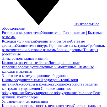
Низковольтное
оборудование
Розетки и выключатели
Удлинители | Разветвители | Бытовые
разъемы
Колодки удлинителя
Удлинители бытовые
Сетевые
фильтры
Удлинители-шнуры
Удлинители на катушке
Тройники,
разветвители и бытовые разъемы
Звонки дверные
Таймеры
розеточные
Электромонтажные изделия
Колонны, розеточные блоки
Лючки, напольные
коробки
Коробки установочные и монтажные
Клеммные
колодки и зажимы
Защитное и коммутационное оборудование
Шины соединительные
Предохранители
Блоки
питания
Аксессуары и комплектующие
Устройства защиты
контроля и управления
Силовое защитное
оборудование
Коммутационное оборудование (силовое)
Реле,
датчики, контроллеры
Управление и сигнализация
Кнопки, кнопочные посты, переключатели
Светосигнальная