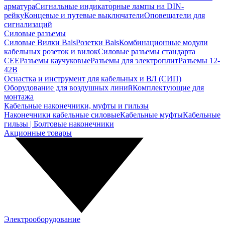
арматура
Сигнальные индикаторные лампы на DIN-
рейку
Концевые и путевые выключатели
Оповещатели для
сигнализаций
Силовые разъемы
Силовые Вилки Bals
Розетки Bals
Комбинационные модули
кабельных розеток и вилок
Силовые разъемы стандарта
CEE
Разъемы каучуковые
Разъемы для электроплит
Разъемы 12-
42В
Оснастка и инструмент для кабельных и ВЛ (СИП)
Оборудование для воздушных линий
Комплектующие для
монтажа
Кабельные наконечники, муфты и гильзы
Наконечники кабельные силовые
Кабельные муфты
Кабельные
гильзы | Болтовые наконечники
Акционные товары
Электрооборудование