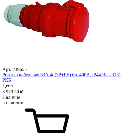
Арт. 239655
Розетка кабельная 63A 4п(3P+PE) 6ч, 400В, IP44 Bals 3151
РКБ
Цена
3 979
.50
₽
Наличие
в наличии