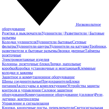
Низковольтное
оборудование
Розетки и выключатели
Удлинители | Разветвители | Бытовые
разъемы
Колодки удлинителя
Удлинители бытовые
Сетевые
фильтры
Удлинители-шнуры
Удлинители на катушке
Тройники,
разветвители и бытовые разъемы
Звонки дверные
Таймеры
розеточные
Электромонтажные изделия
Колонны, розеточные блоки
Лючки, напольные
коробки
Коробки установочные и монтажные
Клеммные
колодки и зажимы
Защитное и коммутационное оборудование
Шины соединительные
Предохранители
Блоки
питания
Аксессуары и комплектующие
Устройства защиты
контроля и управления
Силовое защитное
оборудование
Коммутационное оборудование (силовое)
Реле,
датчики, контроллеры
Управление и сигнализация
Кнопки, кнопочные посты, переключатели
Светосигнальная