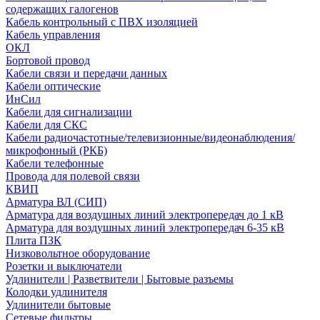
содержащих галогенов
Кабель контрольный с ПВХ изоляцией
Кабель управления
ОКЛ
Бортовой провод
Кабели связи и передачи данных
Кабели оптические
ИнСил
Кабели для сигнализации
Кабели для СКС
Кабели радиочастотные/телевизионные/видеонаблюдения/
микрофонный (РКБ)
Кабели телефонные
Провода для полевой связи
КВИП
Арматура ВЛ (СИП)
Арматура для воздушных линий электропередач до 1 кВ
Арматура для воздушных линий электропередач 6-35 кВ
Плита ПЗК
Низковольтное оборудование
Розетки и выключатели
Удлинители | Разветвители | Бытовые разъемы
Колодки удлинителя
Удлинители бытовые
Сетевые фильтры