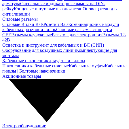
арматура
Сигнальные индикаторные лампы на DIN-
рейку
Концевые и путевые выключатели
Оповещатели для
сигнализаций
Силовые разъемы
Силовые Вилки Bals
Розетки Bals
Комбинационные модули
кабельных розеток и вилок
Силовые разъемы стандарта
CEE
Разъемы каучуковые
Разъемы для электроплит
Разъемы 12-
42В
Оснастка и инструмент для кабельных и ВЛ (СИП)
Оборудование для воздушных линий
Комплектующие для
монтажа
Кабельные наконечники, муфты и гильзы
Наконечники кабельные силовые
Кабельные муфты
Кабельные
гильзы | Болтовые наконечники
Акционные товары
Электрооборудование