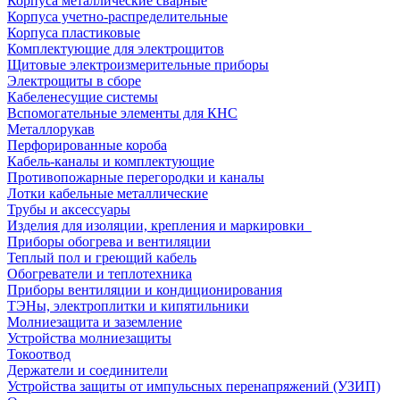
Корпуса металлические сварные
Корпуса учетно-распределительные
Корпуса пластиковые
Комплектующие для электрощитов
Щитовые электроизмерительные приборы
Электрощиты в сборе
Кабеленесущие системы
Вспомогательные элементы для КНС
Металлорукав
Перфорированные короба
Кабель-каналы и комплектующие
Противопожарные перегородки и каналы
Лотки кабельные металлические
Трубы и аксессуары
Изделия для изоляции, крепления и маркировки
Приборы обогрева и вентиляции
Теплый пол и греющий кабель
Обогреватели и теплотехника
Приборы вентиляции и кондиционирования
ТЭНы, электроплитки и кипятильники
Молниезащита и заземление
Устройства молниезащиты
Токоотвод
Держатели и соединители
Устройства защиты от импульсных перенапряжений (УЗИП)