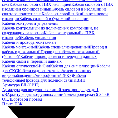
мм2
Кабель силовой с ПВХ изоляцией
Кабель силовой с ПВХ
изоляцией бронированный
Кабель силовой в изоляции из
сшитого полиэтилена
Кабель силовой гибкий в резиновой
изоляции
Кабель силовой в бумажной изоляции
Кабели контроля и управления
Кабель контрольный из полимерных композиций, не
содержащих галогенов
Кабель контрольный с ПВХ
изоляцией
Кабель управления
Кабели и провода монтажные
Кабель монтажный
Кабель специализированный
Провод и
кабель одножильный
Провод и кабель многожильный
(бытовой)
Кабели, провода связи и передачи данных
Кабели связи и передачи данных
Кабели оптические
ИнСил
Кабели для сигнализации
Кабели
для СКС
Кабели радиочастотные/телевизионные/
видеонаблюдения/микрофонный (РКБ)
Кабели
телефонные
Провода для полевой связи
КВИП
Арматура ВЛ (СИП)
Арматура для воздушных линий электропередач до 1
кВ
Арматура для воздушных линий электропередач 6-35 кВ
ОКЛ
Бортовой провод
Плита ПЗК