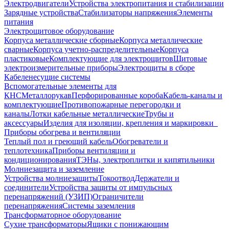
Электродвигатели
Устройства электропитания и стабилизации
Зарядные устройства
Стабилизаторы напряжения
Элементы
питания
Электрощитовое оборудование
Корпуса металлические сборные
Корпуса металлические
сварные
Корпуса учетно-распределительные
Корпуса
пластиковые
Комплектующие для электрощитов
Щитовые
электроизмерительные приборы
Электрощиты в сборе
Кабеленесущие системы
Вспомогательные элементы для
КНС
Металлорукав
Перфорированные короба
Кабель-каналы и
комплектующие
Противопожарные перегородки и
каналы
Лотки кабельные металлические
Трубы и
аксессуары
Изделия для изоляции, крепления и маркировки
Приборы обогрева и вентиляции
Теплый пол и греющий кабель
Обогреватели и
теплотехника
Приборы вентиляции и
кондиционирования
ТЭНы, электроплитки и кипятильники
Молниезащита и заземление
Устройства молниезащиты
Токоотвод
Держатели и
соединители
Устройства защиты от импульсных
перенапряжений (УЗИП)
Ограничители
перенапряжения
Системы заземления
Трансформаторное оборудование
Сухие трансформаторы
Ящики с понижающим