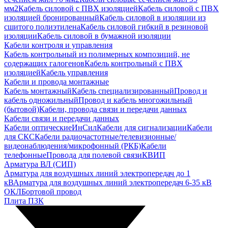
мм2
Кабель силовой с ПВХ изоляцией
Кабель силовой с ПВХ
изоляцией бронированный
Кабель силовой в изоляции из
сшитого полиэтилена
Кабель силовой гибкий в резиновой
изоляции
Кабель силовой в бумажной изоляции
Кабели контроля и управления
Кабель контрольный из полимерных композиций, не
содержащих галогенов
Кабель контрольный с ПВХ
изоляцией
Кабель управления
Кабели и провода монтажные
Кабель монтажный
Кабель специализированный
Провод и
кабель одножильный
Провод и кабель многожильный
(бытовой)
Кабели, провода связи и передачи данных
Кабели связи и передачи данных
Кабели оптические
ИнСил
Кабели для сигнализации
Кабели
для СКС
Кабели радиочастотные/телевизионные/
видеонаблюдения/микрофонный (РКБ)
Кабели
телефонные
Провода для полевой связи
КВИП
Арматура ВЛ (СИП)
Арматура для воздушных линий электропередач до 1
кВ
Арматура для воздушных линий электропередач 6-35 кВ
ОКЛ
Бортовой провод
Плита ПЗК