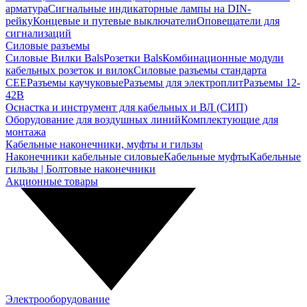
арматура
Сигнальные индикаторные лампы на DIN-
рейку
Концевые и путевые выключатели
Оповещатели для
сигнализаций
Силовые разъемы
Силовые Вилки Bals
Розетки Bals
Комбинационные модули
кабельных розеток и вилок
Силовые разъемы стандарта
CEE
Разъемы каучуковые
Разъемы для электроплит
Разъемы 12-
42В
Оснастка и инструмент для кабельных и ВЛ (СИП)
Оборудование для воздушных линий
Комплектующие для
монтажа
Кабельные наконечники, муфты и гильзы
Наконечники кабельные силовые
Кабельные муфты
Кабельные
гильзы | Болтовые наконечники
Акционные товары
Электрооборудование