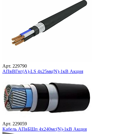
Арт. 229790
АПвВГнг(А)-LS 4х25мк(N)-1кВ Акция
Арт. 229059
Кабель АПвБШп 4х240мс(N)-1кВ Акция