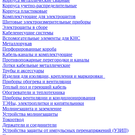
Корпуса металлические сварные
Корпуса учетно-распределительные
Корпуса пластиковые
Комплектующие для электрощитов
Щитовые электроизмерительные приборы
Электрощиты в сборе
Кабеленесущие системы
Вспомогательные элементы для КНС
Металлорукав
Перфорированные короба
Кабель-каналы и комплектующие
Противопожарные перегородки и каналы
Лотки кабельные металлические
Трубы и аксессуары
Изделия для изоляции, крепления и маркировки
Приборы обогрева и вентиляции
Теплый пол и греющий кабель
Обогреватели и теплотехника
Приборы вентиляции и кондиционирования
ТЭНы, электроплитки и кипятильники
Молниезащита и заземление
Устройства молниезащиты
Токоотвод
Держатели и соединители
Устройства защиты от импульсных перенапряжений (УЗИП)