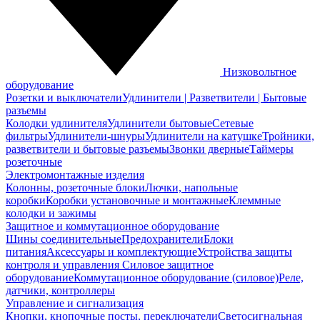
Низковольтное
оборудование
Розетки и выключатели
Удлинители | Разветвители | Бытовые
разъемы
Колодки удлинителя
Удлинители бытовые
Сетевые
фильтры
Удлинители-шнуры
Удлинители на катушке
Тройники,
разветвители и бытовые разъемы
Звонки дверные
Таймеры
розеточные
Электромонтажные изделия
Колонны, розеточные блоки
Лючки, напольные
коробки
Коробки установочные и монтажные
Клеммные
колодки и зажимы
Защитное и коммутационное оборудование
Шины соединительные
Предохранители
Блоки
питания
Аксессуары и комплектующие
Устройства защиты
контроля и управления
Силовое защитное
оборудование
Коммутационное оборудование (силовое)
Реле,
датчики, контроллеры
Управление и сигнализация
Кнопки, кнопочные посты, переключатели
Светосигнальная