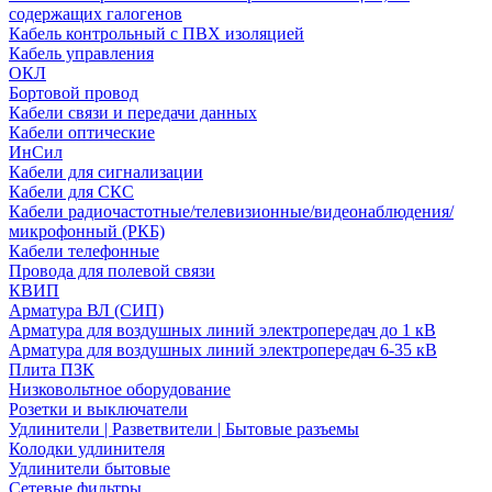
содержащих галогенов
Кабель контрольный с ПВХ изоляцией
Кабель управления
ОКЛ
Бортовой провод
Кабели связи и передачи данных
Кабели оптические
ИнСил
Кабели для сигнализации
Кабели для СКС
Кабели радиочастотные/телевизионные/видеонаблюдения/
микрофонный (РКБ)
Кабели телефонные
Провода для полевой связи
КВИП
Арматура ВЛ (СИП)
Арматура для воздушных линий электропередач до 1 кВ
Арматура для воздушных линий электропередач 6-35 кВ
Плита ПЗК
Низковольтное оборудование
Розетки и выключатели
Удлинители | Разветвители | Бытовые разъемы
Колодки удлинителя
Удлинители бытовые
Сетевые фильтры