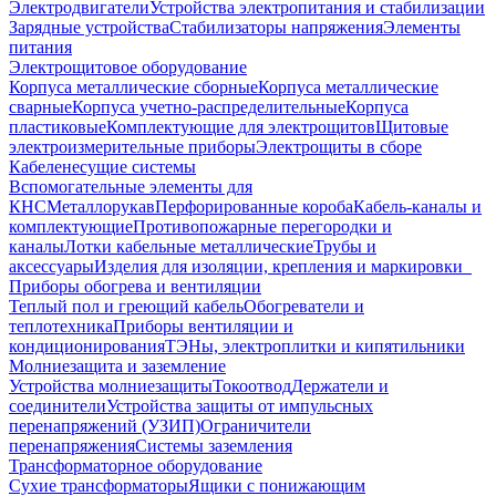
Электродвигатели
Устройства электропитания и стабилизации
Зарядные устройства
Стабилизаторы напряжения
Элементы
питания
Электрощитовое оборудование
Корпуса металлические сборные
Корпуса металлические
сварные
Корпуса учетно-распределительные
Корпуса
пластиковые
Комплектующие для электрощитов
Щитовые
электроизмерительные приборы
Электрощиты в сборе
Кабеленесущие системы
Вспомогательные элементы для
КНС
Металлорукав
Перфорированные короба
Кабель-каналы и
комплектующие
Противопожарные перегородки и
каналы
Лотки кабельные металлические
Трубы и
аксессуары
Изделия для изоляции, крепления и маркировки
Приборы обогрева и вентиляции
Теплый пол и греющий кабель
Обогреватели и
теплотехника
Приборы вентиляции и
кондиционирования
ТЭНы, электроплитки и кипятильники
Молниезащита и заземление
Устройства молниезащиты
Токоотвод
Держатели и
соединители
Устройства защиты от импульсных
перенапряжений (УЗИП)
Ограничители
перенапряжения
Системы заземления
Трансформаторное оборудование
Сухие трансформаторы
Ящики с понижающим