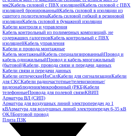
мм2
Кабель силовой с ПВХ изоляцией
Кабель силовой с ПВХ
изоляцией бронированный
Кабель силовой в изоляции из
сшитого полиэтилена
Кабель силовой гибкий в резиновой
изоляции
Кабель силовой в бумажной изоляции
Кабели контроля и управления
Кабель контрольный из полимерных композиций, не
содержащих галогенов
Кабель контрольный с ПВХ
изоляцией
Кабель управления
Кабели и провода монтажные
Кабель монтажный
Кабель специализированный
Провод и
кабель одножильный
Провод и кабель многожильный
(бытовой)
Кабели, провода связи и передачи данных
Кабели связи и передачи данных
Кабели оптические
ИнСил
Кабели для сигнализации
Кабели
для СКС
Кабели радиочастотные/телевизионные/
видеонаблюдения/микрофонный (РКБ)
Кабели
телефонные
Провода для полевой связи
КВИП
Арматура ВЛ (СИП)
Арматура для воздушных линий электропередач до 1
кВ
Арматура для воздушных линий электропередач 6-35 кВ
ОКЛ
Бортовой провод
Плита ПЗК