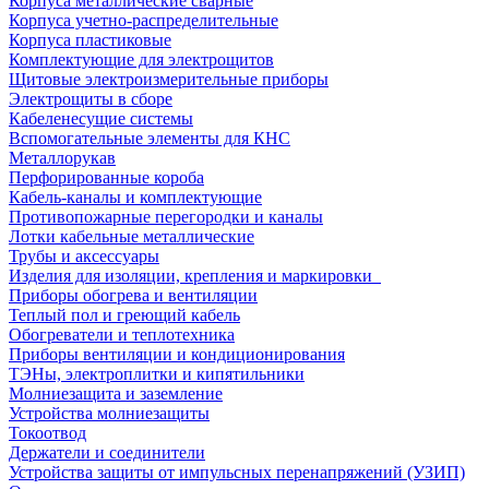
Корпуса металлические сварные
Корпуса учетно-распределительные
Корпуса пластиковые
Комплектующие для электрощитов
Щитовые электроизмерительные приборы
Электрощиты в сборе
Кабеленесущие системы
Вспомогательные элементы для КНС
Металлорукав
Перфорированные короба
Кабель-каналы и комплектующие
Противопожарные перегородки и каналы
Лотки кабельные металлические
Трубы и аксессуары
Изделия для изоляции, крепления и маркировки
Приборы обогрева и вентиляции
Теплый пол и греющий кабель
Обогреватели и теплотехника
Приборы вентиляции и кондиционирования
ТЭНы, электроплитки и кипятильники
Молниезащита и заземление
Устройства молниезащиты
Токоотвод
Держатели и соединители
Устройства защиты от импульсных перенапряжений (УЗИП)