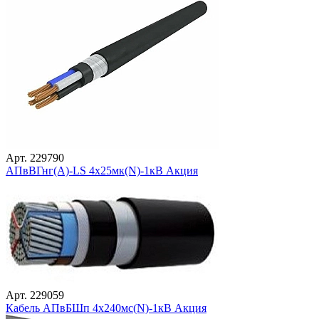
Арт. 229790
АПвВГнг(А)-LS 4х25мк(N)-1кВ Акция
Арт. 229059
Кабель АПвБШп 4х240мс(N)-1кВ Акция