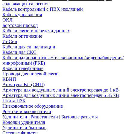
содержащих галогенов
Кабель контрольный с ПВХ изоляцией
Кабель управления
ОКЛ
Бортовой провод
Кабели связи и передачи данных
Кабели оптические
ИнСил
Кабели для сигнализации
Кабели для СКС
Кабели радиочастотные/телевизионные/видеонаблюдения/
микрофонный (РКБ)
Кабели телефонные
Провода для полевой связи
КВИП
Арматура ВЛ (СИП)
Арматура для воздушных линий электропередач до 1 кВ
Арматура для воздушных линий электропередач 6-35 кВ
Плита ПЗК
Низковольтное оборудование
Розетки и выключатели
Удлинители | Разветвители | Бытовые разъемы
Колодки удлинителя
Удлинители бытовые
Сетевые фильтры