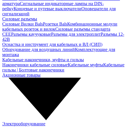
арматура
Сигнальные индикаторные лампы на DIN-
рейку
Концевые и путевые выключатели
Оповещатели для
сигнализаций
Силовые разъемы
Силовые Вилки Bals
Розетки Bals
Комбинационные модули
кабельных розеток и вилок
Силовые разъемы стандарта
CEE
Разъемы каучуковые
Разъемы для электроплит
Разъемы 12-
42В
Оснастка и инструмент для кабельных и ВЛ (СИП)
Оборудование для воздушных линий
Комплектующие для
монтажа
Кабельные наконечники, муфты и гильзы
Наконечники кабельные силовые
Кабельные муфты
Кабельные
гильзы | Болтовые наконечники
Акционные товары
Электрооборудование