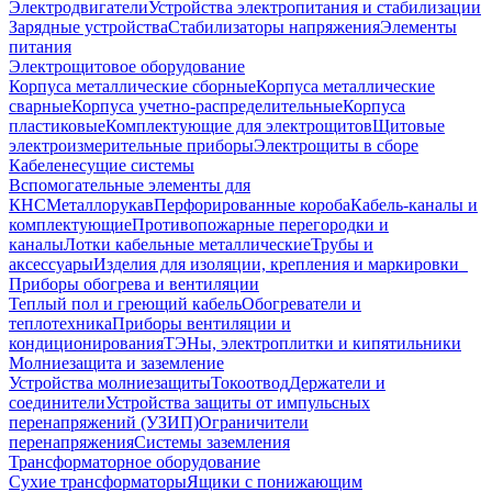
Электродвигатели
Устройства электропитания и стабилизации
Зарядные устройства
Стабилизаторы напряжения
Элементы
питания
Электрощитовое оборудование
Корпуса металлические сборные
Корпуса металлические
сварные
Корпуса учетно-распределительные
Корпуса
пластиковые
Комплектующие для электрощитов
Щитовые
электроизмерительные приборы
Электрощиты в сборе
Кабеленесущие системы
Вспомогательные элементы для
КНС
Металлорукав
Перфорированные короба
Кабель-каналы и
комплектующие
Противопожарные перегородки и
каналы
Лотки кабельные металлические
Трубы и
аксессуары
Изделия для изоляции, крепления и маркировки
Приборы обогрева и вентиляции
Теплый пол и греющий кабель
Обогреватели и
теплотехника
Приборы вентиляции и
кондиционирования
ТЭНы, электроплитки и кипятильники
Молниезащита и заземление
Устройства молниезащиты
Токоотвод
Держатели и
соединители
Устройства защиты от импульсных
перенапряжений (УЗИП)
Ограничители
перенапряжения
Системы заземления
Трансформаторное оборудование
Сухие трансформаторы
Ящики с понижающим