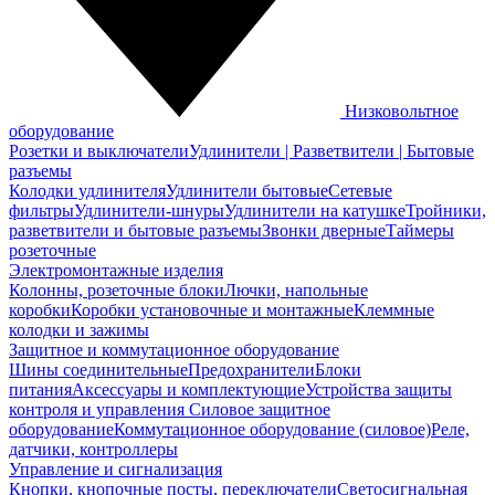
Низковольтное
оборудование
Розетки и выключатели
Удлинители | Разветвители | Бытовые
разъемы
Колодки удлинителя
Удлинители бытовые
Сетевые
фильтры
Удлинители-шнуры
Удлинители на катушке
Тройники,
разветвители и бытовые разъемы
Звонки дверные
Таймеры
розеточные
Электромонтажные изделия
Колонны, розеточные блоки
Лючки, напольные
коробки
Коробки установочные и монтажные
Клеммные
колодки и зажимы
Защитное и коммутационное оборудование
Шины соединительные
Предохранители
Блоки
питания
Аксессуары и комплектующие
Устройства защиты
контроля и управления
Силовое защитное
оборудование
Коммутационное оборудование (силовое)
Реле,
датчики, контроллеры
Управление и сигнализация
Кнопки, кнопочные посты, переключатели
Светосигнальная